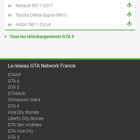
Renault RS17 2017
Toyota Celica-Supra (MKII)
Aston DB11 Cyrus
Tous les téléchargements GTA 5
Le réseau GTA Network France
GTANF
GTA 6
GTA 5
GTAMulti
Chinatown Wars
GTA 4
Vice City Stories
Liberty City Stories
GTA San Andreas
GTA Vice City
GTA 3