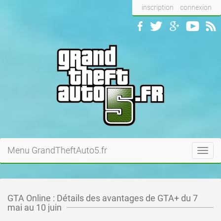
inscription
connexion
Menu GrandTheftAuto5.fr
Toggl
navig
GTA Online : Détails des avantages de GTA+ du 7
mai au 10 juin