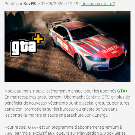
Posté par
KevFB
le 07/05/2026 à 19:19 -
Un commentaire ?
Nouveau mois, nouvel évènement mensuel pour les abonnés
GTA+
!
En mai récupérez gratuitement l'Übermacht Sentinel GTS, en plus de
bénéficier de nouveaux vêtements Junk x Jackal gratuits, peintures
caméléon, promotions sur les bureaux ou encore bonus dans
les contre-la-montre et sauts en parachute Junk Energy.
Pour rappel, GTA+ est un programme d'abonnement premium à
7,99  par mois, exclusif aux joueurs sur PlayStation 5, Xbox Series