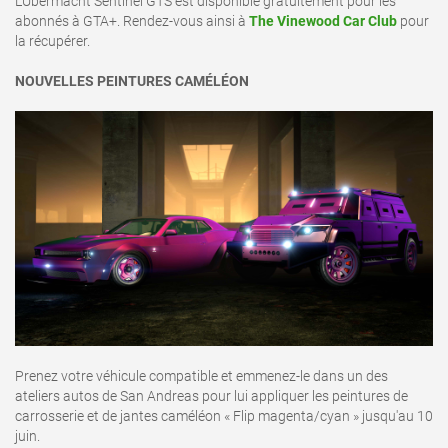
L'Übermacht Sentinel GTS est disponible gratuitement pour les
abonnés à GTA+. Rendez-vous ainsi à
The Vinewood Car Club
pour
la récupérer.
NOUVELLES PEINTURES CAMÉLÉON
Prenez votre véhicule compatible et emmenez-le dans un des
ateliers autos de San Andreas pour lui appliquer les peintures de
carrosserie et de jantes caméléon « Flip magenta/cyan » jusqu'au 10
juin.