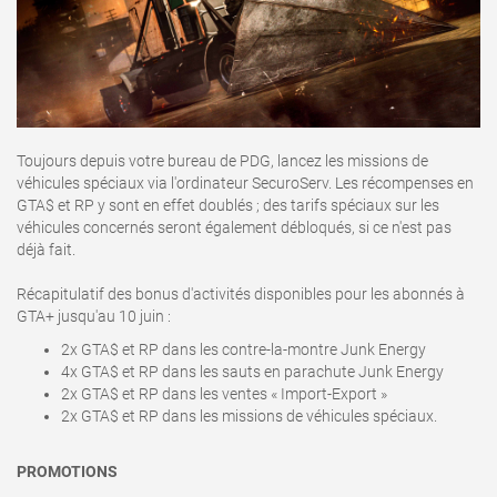
Toujours depuis votre bureau de PDG, lancez les missions de
véhicules spéciaux via l'ordinateur SecuroServ. Les récompenses en
GTA$ et RP y sont en effet doublés ; des tarifs spéciaux sur les
véhicules concernés seront également débloqués, si ce n'est pas
déjà fait.
Récapitulatif des bonus d'activités disponibles pour les abonnés à
GTA+ jusqu'au 10 juin
:
2x GTA$ et RP dans les contre-la-montre Junk Energy
4x GTA$ et RP dans les sauts en parachute Junk Energy
2x GTA$ et RP dans les ventes « Import-Export »
2x GTA$ et RP dans les missions de véhicules spéciaux.
PROMOTIONS