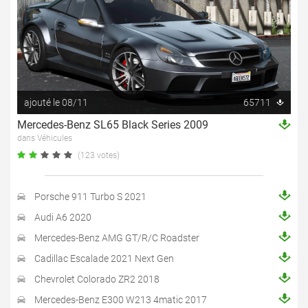
ajouté le 08/11
65711
Mercedes-Benz SL65 Black Series 2009
dans Véhicules
(123 votes)
Porsche 911 Turbo S 2021
Audi A6 2020
Mercedes-Benz AMG GT/R/C Roadster
Cadillac Escalade 2021 Next Gen
Chevrolet Colorado ZR2 2018
Mercedes-Benz E300 W213 4matic 2017