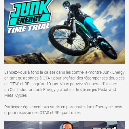
Lancez-vous à fond la caisse dans les contre-la-montre Junk Energy
en tant qu'abonnés à GTA+ pour profiter des récompenses doublées
en GTA$ et RP jusqu'au 10 juin. Vous pouvez récupérer d'ailleurs
un Coil Inductor Junk Energy gratuit sur le site en jeu Pedal and
Metal Cycles.
Participez également aux sauts en parachute Junk Energy ce mois-
ci pour recevoir des GTA$ et RP quadruplés.