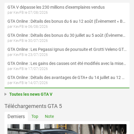
GTA V dépasse les 230 millions d'exemplaires vendus
par KevFB le 07/08/2026
GTA Online : Détails des bonus du 6 au 12 août (Évènement « Braquages de l'été » - Suite et fin)
par KevFB le 06/08/2026
GTA Online : Détails des bonus du 30 juillet au 5 août (Évènement « Braquages d'été »)
par KevFB le 30/07/2026
GTA Online : Les Pegassi Ignus de poursuite et Grotti Veleno GT sont maintenant disponibles
par KevFB le 23/07/2026
GTA Online : Les gains des casses ont été modifiés avec la mise à jour « Le Braquage du Kortz Center »
par KevFB le 17/07/2026
GTA Online : Détails des avantages de GTA+ du 14 juillet au 12 août
par KevFB le 14/07/2026
Toutes les news GTA V
Téléchargements GTA 5
Derniers
Top
Note