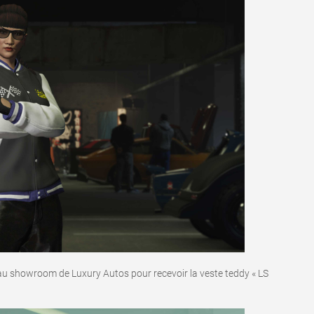
u showroom de Luxury Autos pour recevoir la veste teddy « LS