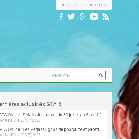
inscription
connexion
ernières actualités GTA 5
GTA Online : Détails des bonus du 30 juillet au 5 août (Évènement « Braquages d'été »)
par KevFB le 30/07/2026
GTA Online : Les Pegassi Ignus de poursuite et Grotti Veleno GT sont maintenant disponibles
par KevFB le 23/07/2026