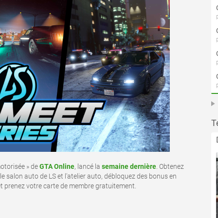
T
otorisée » de
GTA Online
, lancé la
semaine dernière
. Obtenez
salon auto de LS et l'atelier auto, débloquez des bonus en
t prenez votre carte de membre gratuitement.