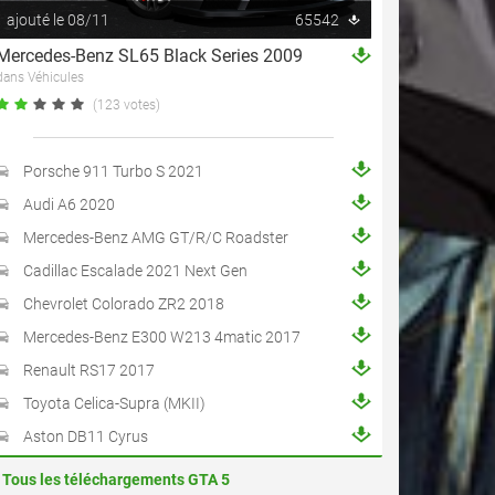
ajouté le 08/11
65542
Mercedes-Benz SL65 Black Series 2009
dans Véhicules
(123 votes)
Porsche 911 Turbo S 2021
Audi A6 2020
Mercedes-Benz AMG GT/R/C Roadster
Cadillac Escalade 2021 Next Gen
Chevrolet Colorado ZR2 2018
Mercedes-Benz E300 W213 4matic 2017
Renault RS17 2017
Toyota Celica-Supra (MKII)
Aston DB11 Cyrus
Tous les téléchargements GTA 5