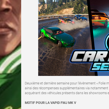
Deuxième et dernière semaine pour l'évènement « Folie m
ainsi des récompenses supplémentaires via notamment le 
acquérant des véhicules présents dans les showrooms e
MOTIF POUR LA VAPID FMJ MK V