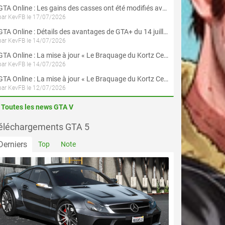
GTA Online : Les gains des casses ont été modifiés avec la mise à jour « Le Braquage du Kortz Center »
par KevFB le 17/07/2026
GTA Online : Détails des avantages de GTA+ du 14 juillet au 12 août
par KevFB le 14/07/2026
GTA Online : La mise à jour « Le Braquage du Kortz Center » est maintenant disponible
par KevFB le 14/07/2026
GTA Online : La mise à jour « Le Braquage du Kortz Center » est disponible en préchargement sur PS5 et Xbox Series X|S
par KevFB le 12/07/2026
Toutes les news GTA V
éléchargements GTA 5
Derniers
Top
Note