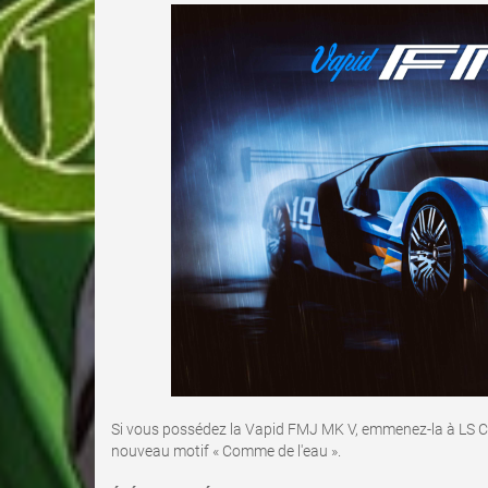
Si vous possédez la Vapid FMJ MK V, emmenez-la à LS Cust
nouveau motif « Comme de l'eau ».