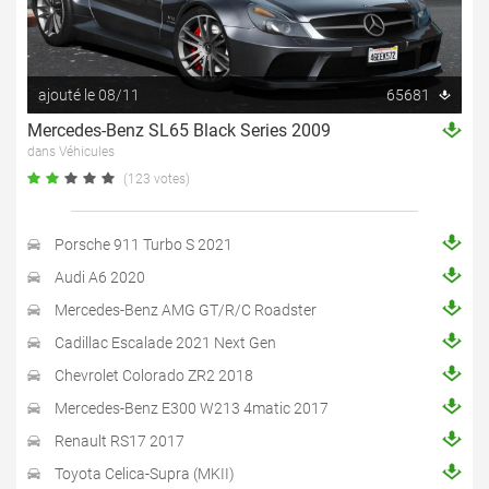
ajouté le 08/11
65681
Mercedes-Benz SL65 Black Series 2009
dans Véhicules
(123 votes)
Porsche 911 Turbo S 2021
Audi A6 2020
Mercedes-Benz AMG GT/R/C Roadster
Cadillac Escalade 2021 Next Gen
Chevrolet Colorado ZR2 2018
Mercedes-Benz E300 W213 4matic 2017
Renault RS17 2017
Toyota Celica-Supra (MKII)