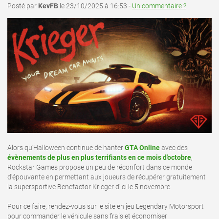
Posté par
KevFB
le 23/10/2025 à 16:53 -
Un commentaire ?
Alors qu'Halloween continue de hanter
GTA Online
avec des
évènements de plus en plus terrifiants en ce mois d'octobre
,
Rockstar Games propose un peu de réconfort dans ce monde
d'épouvante en permettant aux joueurs de récupérer gratuitement
la supersportive Benefactor Krieger d'ici le 5 novembre.
Pour ce faire, rendez-vous sur le site en jeu Legendary Motorsport
pour commander le véhicule sans frais et économiser