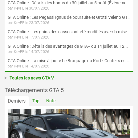
GTA Online : Détails des bonus du 30 juillet au 5 août (Évènement « Braquages d'été »)
par KevFB le 30/07/2026
GTA Online : Les Pegassi Ignus de poursuite et Grotti Veleno GT sont maintenant disponibles
par KevFB le 23/07/2026
GTA Online : Les gains des casses ont été modifiés avec la mise à jour « Le Braquage du Kortz Center »
par KevFB le 17/07/2026
GTA Online : Détails des avantages de GTA+ du 14 juillet au 12 août
par KevFB le 14/07/2026
GTA Online : La mise à jour « Le Braquage du Kortz Center » est maintenant disponible
par KevFB le 14/07/2026
Toutes les news GTA V
Téléchargements GTA 5
Derniers
Top
Note