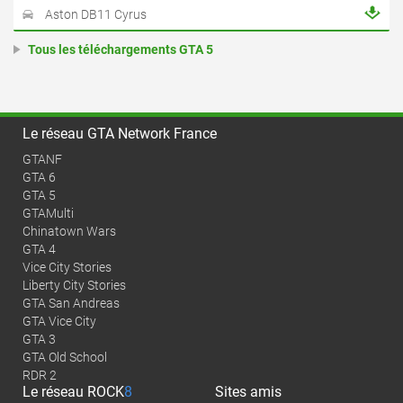
Aston DB11 Cyrus
Tous les téléchargements GTA 5
Le réseau GTA Network France
GTANF
GTA 6
GTA 5
GTAMulti
Chinatown Wars
GTA 4
Vice City Stories
Liberty City Stories
GTA San Andreas
GTA Vice City
GTA 3
GTA Old School
RDR 2
Le réseau
ROCK
8
Sites amis