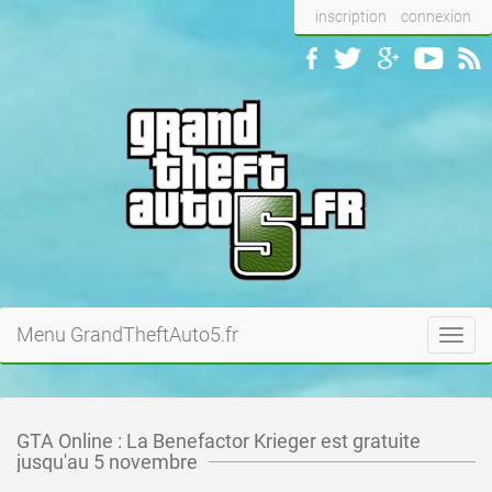
inscription
connexion
Menu GrandTheftAuto5.fr
Toggl
navig
GTA Online : La Benefactor Krieger est gratuite
jusqu'au 5 novembre