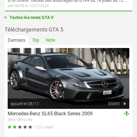
GTA Online : Détails des avantages de GTA+ du 14 juillet au 12 août
par KevFB le 14/07/2026
Toutes les news GTA V
Téléchargements GTA 5
Derniers
Top
Note
ajouté le 08/11
65691
Mercedes-Benz SL65 Black Series 2009
dans Véhicules
(123 votes)