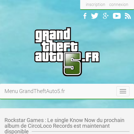
inscription
connexion
Menu GrandTheftAuto5.fr
Toggl
navig
Rockstar Games : Le single Know Now du prochain
album de CircoLoco Records est maintenant
disponible