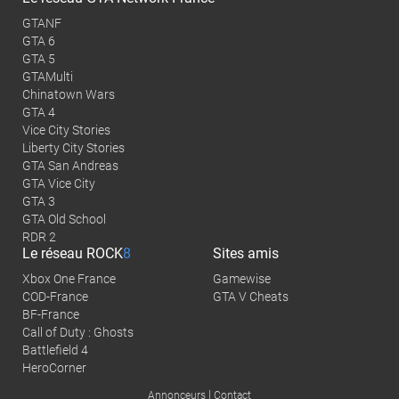
GTANF
GTA 6
GTA 5
GTAMulti
Chinatown Wars
GTA 4
Vice City Stories
Liberty City Stories
GTA San Andreas
GTA Vice City
GTA 3
GTA Old School
RDR 2
Le réseau
ROCK
8
Sites amis
Xbox One France
Gamewise
COD-France
GTA V Cheats
BF-France
Call of Duty : Ghosts
Battlefield 4
HeroCorner
|
Annonceurs
Contact