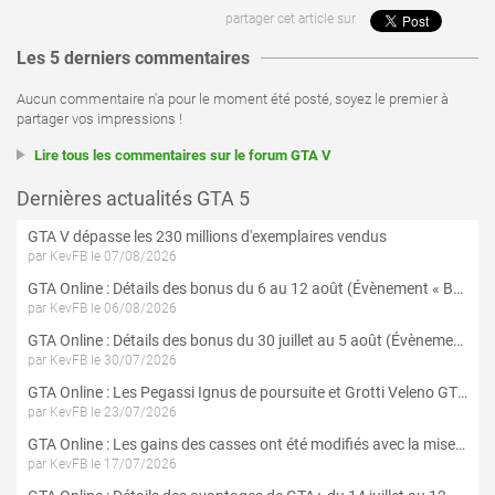
partager cet article sur
Les 5 derniers commentaires
Aucun commentaire n'a pour le moment été posté, soyez le premier à
partager vos impressions !
Lire tous les commentaires sur le forum GTA V
Dernières actualités GTA 5
GTA V dépasse les 230 millions d'exemplaires vendus
par KevFB le 07/08/2026
GTA Online : Détails des bonus du 6 au 12 août (Évènement « Braquages de l'été » - Suite et fin)
par KevFB le 06/08/2026
GTA Online : Détails des bonus du 30 juillet au 5 août (Évènement « Braquages d'été »)
par KevFB le 30/07/2026
GTA Online : Les Pegassi Ignus de poursuite et Grotti Veleno GT sont maintenant disponibles
par KevFB le 23/07/2026
GTA Online : Les gains des casses ont été modifiés avec la mise à jour « Le Braquage du Kortz Center »
par KevFB le 17/07/2026