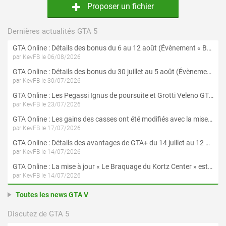
Proposer un fichier
Dernières actualités GTA 5
GTA Online : Détails des bonus du 6 au 12 août (Évènement « Braquages de l'été » - Suite et fin)
par KevFB le 06/08/2026
GTA Online : Détails des bonus du 30 juillet au 5 août (Évènement « Braquages d'été »)
par KevFB le 30/07/2026
GTA Online : Les Pegassi Ignus de poursuite et Grotti Veleno GT sont maintenant disponibles
par KevFB le 23/07/2026
GTA Online : Les gains des casses ont été modifiés avec la mise à jour « Le Braquage du Kortz Center »
par KevFB le 17/07/2026
GTA Online : Détails des avantages de GTA+ du 14 juillet au 12 août
par KevFB le 14/07/2026
GTA Online : La mise à jour « Le Braquage du Kortz Center » est maintenant disponible
par KevFB le 14/07/2026
Toutes les news GTA V
Discutez de GTA 5