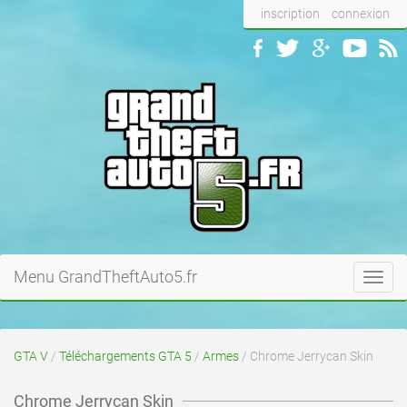
inscription
connexion
Menu GrandTheftAuto5.fr
Toggl
navig
GTA V
/
Téléchargements GTA 5
/
Armes
/ Chrome Jerrycan Skin
Chrome Jerrycan Skin