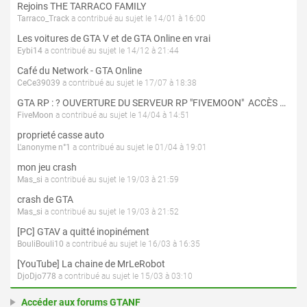
Rejoins THE TARRACO FAMILY
Tarraco_Track
a contribué au sujet le 14/01 à 16:00
Les voitures de GTA V et de GTA Online en vrai
Eybi14
a contribué au sujet le 14/12 à 21:44
Café du Network - GTA Online
CeCe39039
a contribué au sujet le 17/07 à 18:38
GTA RP : ? OUVERTURE DU SERVEUR RP "FIVEMOON"  ACCÈS LIBRE ?
FiveMoon
a contribué au sujet le 14/04 à 14:51
proprieté casse auto
L'anonyme n°1
a contribué au sujet le 01/04 à 19:01
mon jeu crash
Mas_si
a contribué au sujet le 19/03 à 21:59
crash de GTA
Mas_si
a contribué au sujet le 19/03 à 21:52
[PC] GTAV a quitté inopinément
BouliBouli10
a contribué au sujet le 16/03 à 16:35
[YouTube] La chaine de MrLeRobot
DjoDjo778
a contribué au sujet le 15/03 à 03:10
Accéder aux forums GTANF