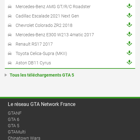
Mercedes-Benz AMG GT/R/C Roadster
Cadillac Escalade 2021 Next Gen
Chevrolet Colorado ZR2 2018
Mercedes-Benz E300 W213 4matic 2017
Renault RS17 2017
Toyota Celica-Supra (MKII)
Aston DB11 Cyrus
Tous les téléchargements GTA 5
Le réseau GTA Network France
GTANF
GTA 6
GTA 5
GTAMulti
Chinatown Wars