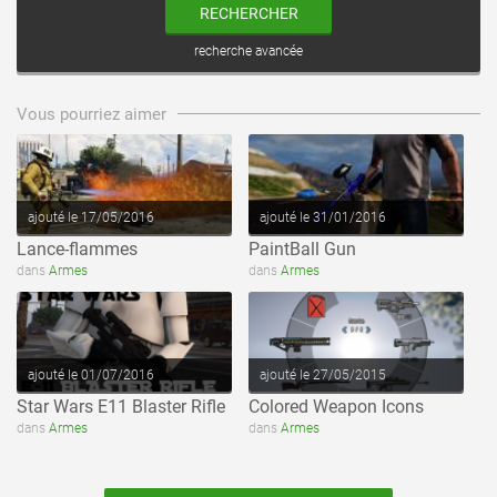
RECHERCHER
recherche avancée
voir ce fichier
voir ce fichier
Vous pourriez aimer
ajouté le 17/05/2016
ajouté le 31/01/2016
Lance-flammes
PaintBall Gun
voir ce fichier
voir ce fichier
dans
Armes
dans
Armes
ajouté le 01/07/2016
ajouté le 27/05/2015
Star Wars E11 Blaster Rifle
Colored Weapon Icons
dans
Armes
dans
Armes