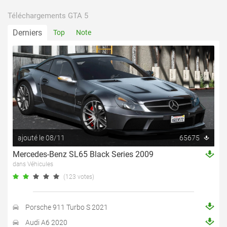
Téléchargements GTA 5
Derniers
Top
Note
ajouté le 08/11
65675
Mercedes-Benz SL65 Black Series 2009
dans Véhicules
(123 votes)
Porsche 911 Turbo S 2021
Audi A6 2020