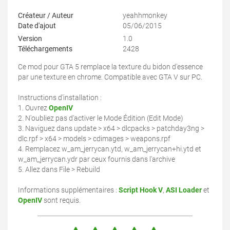
Créateur / Auteur
yeahhmonkey
Date d'ajout
05/06/2015
Version
1.0
Téléchargements
2428
Ce mod pour GTA 5 remplace la texture du bidon d'essence
par une texture en chrome. Compatible avec GTA V sur PC.
Instructions d'installation :
1. Ouvrez
OpenIV
2. N'oubliez pas d'activer le Mode Édition (Edit Mode)
3. Naviguez dans update > x64 > dlcpacks > patchday3ng >
dlc.rpf > x64 > models > cdimages > weapons.rpf
4. Remplacez w_am_jerrycan.ytd, w_am_jerrycan+hi.ytd et
w_am_jerrycan.ydr par ceux fournis dans l'archive
5. Allez dans File > Rebuild
Informations supplémentaires :
Script Hook V
,
ASI Loader
et
OpenIV
sont requis.