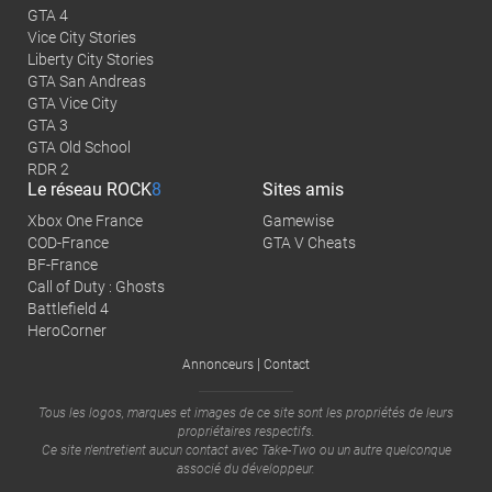
GTA 4
Vice City Stories
Liberty City Stories
GTA San Andreas
GTA Vice City
GTA 3
GTA Old School
RDR 2
Le réseau
ROCK
8
Sites amis
Xbox One France
Gamewise
COD-France
GTA V Cheats
BF-France
Call of Duty : Ghosts
Battlefield 4
HeroCorner
|
Annonceurs
Contact
Tous les logos, marques et images de ce site sont les propriétés de leurs
propriétaires respectifs.
Ce site n'entretient aucun contact avec
Take-Two
ou un autre quelconque
associé du développeur.