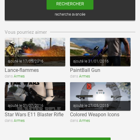
RECHERCHER
recherche avancée
voir ce fichier
voir ce fichier
Vous pourriez aimer
ajouté le 17/05/2016
ajouté le 31/01/2016
Lance-flammes
PaintBall Gun
voir ce fichier
voir ce fichier
dans
Armes
dans
Armes
ajouté le 01/07/2016
ajouté le 27/05/2015
Star Wars E11 Blaster Rifle
Colored Weapon Icons
dans
Armes
dans
Armes