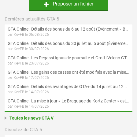
Proposer un fichier
Dernières actualités GTA 5
GTA Online : Détails des bonus du 6 au 12 août (Évènement « Braquages de l'été » - Suite et fin)
par KevFB le 06/08/2026
GTA Online : Détails des bonus du 30 juillet au 5 août (Évènement « Braquages d'été »)
par KevFB le 30/07/2026
GTA Online : Les Pegassi Ignus de poursuite et Grotti Veleno GT sont maintenant disponibles
par KevFB le 23/07/2026
GTA Online : Les gains des casses ont été modifiés avec la mise à jour « Le Braquage du Kortz Center »
par KevFB le 17/07/2026
GTA Online : Détails des avantages de GTA+ du 14 juillet au 12 août
par KevFB le 14/07/2026
GTA Online : La mise à jour « Le Braquage du Kortz Center » est maintenant disponible
par KevFB le 14/07/2026
Toutes les news GTA V
Discutez de GTA 5