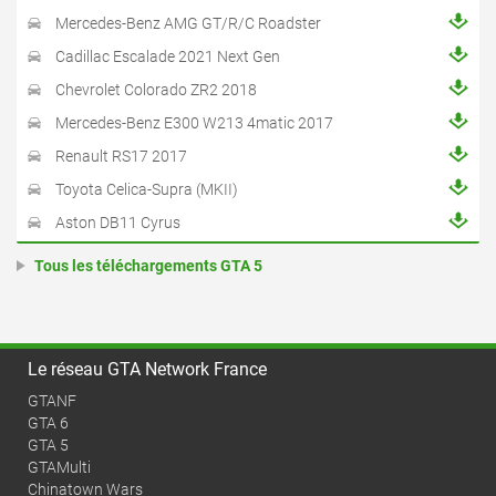
Mercedes-Benz AMG GT/R/C Roadster
Cadillac Escalade 2021 Next Gen
Chevrolet Colorado ZR2 2018
Mercedes-Benz E300 W213 4matic 2017
Renault RS17 2017
Toyota Celica-Supra (MKII)
Aston DB11 Cyrus
Tous les téléchargements GTA 5
Le réseau GTA Network France
GTANF
GTA 6
GTA 5
GTAMulti
Chinatown Wars