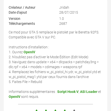
Créateur / Auteur
Jridah
Date d'ajout
28/07/2015
Version
1.0
Téléchargements
2687
Ce mod pour GTA 5 remplace le pistolet par le Beretta 92FS.
Compatible avec GTA V sur PC.
Instructions d'installation :
1. Ouvrez
OpenIV
2. N'oubliez pas d'activer le Mode Édition (Edit Mode)
3. Naviguez dans update > x64 > dlcpacks > patchday3ng >
dlc.rpf > x64 > models > cdimages > weapons.rpf
4. Remplacez les fichiers w_pi_pistol_hi.ydr, w_pi_pistol.ytd et
w_pi_pistol_mag1.ytd par ceux fournis dans l'archive
5. Faites File > Rebuild
Informations supplémentaires :
Script Hook V
,
ASI Loader
et
OpenIV
sont requis.