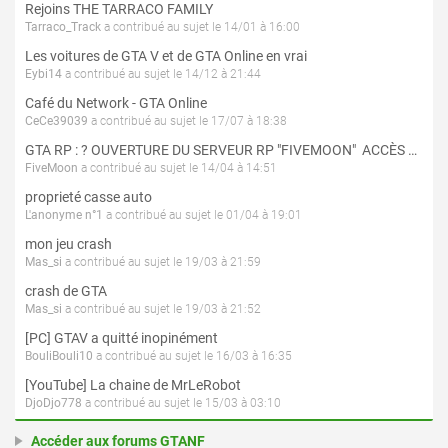
Rejoins THE TARRACO FAMILY
Tarraco_Track
a contribué au sujet le 14/01 à 16:00
Les voitures de GTA V et de GTA Online en vrai
Eybi14
a contribué au sujet le 14/12 à 21:44
Café du Network - GTA Online
CeCe39039
a contribué au sujet le 17/07 à 18:38
GTA RP : ? OUVERTURE DU SERVEUR RP "FIVEMOON"  ACCÈS LIBRE ?
FiveMoon
a contribué au sujet le 14/04 à 14:51
proprieté casse auto
L'anonyme n°1
a contribué au sujet le 01/04 à 19:01
mon jeu crash
Mas_si
a contribué au sujet le 19/03 à 21:59
crash de GTA
Mas_si
a contribué au sujet le 19/03 à 21:52
[PC] GTAV a quitté inopinément
BouliBouli10
a contribué au sujet le 16/03 à 16:35
[YouTube] La chaine de MrLeRobot
DjoDjo778
a contribué au sujet le 15/03 à 03:10
Accéder aux forums GTANF