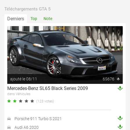
Téléchargements GTA 5
Derniers
Top
Note
ajouté le 08/11
65676
Mercedes-Benz SL65 Black Series 2009
dans Véhicules
(123 votes)
Porsche 911 Turbo S 2021
Audi A6 2020