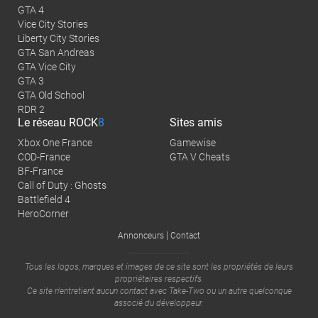
GTA 4
Vice City Stories
Liberty City Stories
GTA San Andreas
GTA Vice City
GTA 3
GTA Old School
RDR 2
Le réseau
ROCK
8
Sites amis
Xbox One France
Gamewise
COD-France
GTA V Cheats
BF-France
Call of Duty : Ghosts
Battlefield 4
HeroCorner
|
Annonceurs
Contact
Tous les logos, marques et images de ce site sont les propriétés de leurs
propriétaires respectifs.
Ce site n'entretient aucun contact avec
Take-Two
ou un autre quelconque
associé du développeur.