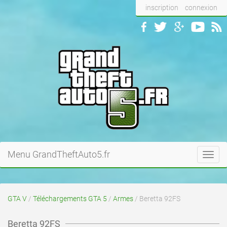
inscription
connexion
Menu GrandTheftAuto5.fr
Toggl
navig
GTA V
/
Téléchargements GTA 5
/
Armes
/ Beretta 92FS
Beretta 92FS