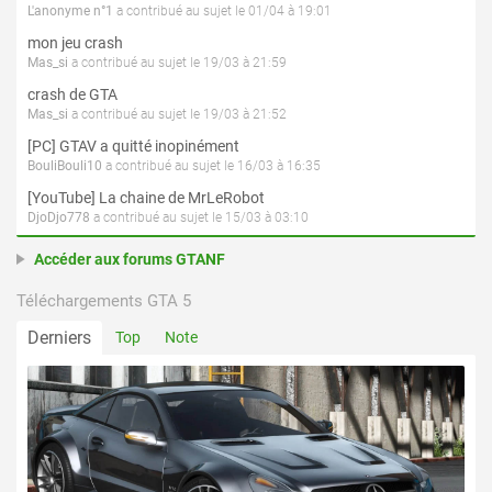
L'anonyme n°1
a contribué au sujet le 01/04 à 19:01
mon jeu crash
Mas_si
a contribué au sujet le 19/03 à 21:59
crash de GTA
Mas_si
a contribué au sujet le 19/03 à 21:52
[PC] GTAV a quitté inopinément
BouliBouli10
a contribué au sujet le 16/03 à 16:35
[YouTube] La chaine de MrLeRobot
DjoDjo778
a contribué au sujet le 15/03 à 03:10
Accéder aux forums GTANF
Téléchargements GTA 5
Derniers
Top
Note