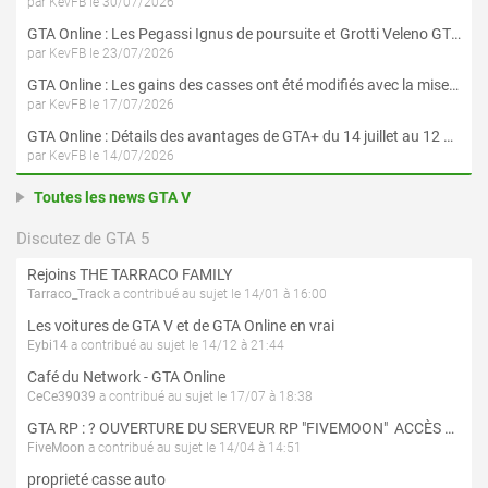
par KevFB le 30/07/2026
GTA Online : Les Pegassi Ignus de poursuite et Grotti Veleno GT sont maintenant disponibles
par KevFB le 23/07/2026
GTA Online : Les gains des casses ont été modifiés avec la mise à jour « Le Braquage du Kortz Center »
par KevFB le 17/07/2026
GTA Online : Détails des avantages de GTA+ du 14 juillet au 12 août
par KevFB le 14/07/2026
Toutes les news GTA V
Discutez de GTA 5
Rejoins THE TARRACO FAMILY
Tarraco_Track
a contribué au sujet le 14/01 à 16:00
Les voitures de GTA V et de GTA Online en vrai
Eybi14
a contribué au sujet le 14/12 à 21:44
Café du Network - GTA Online
CeCe39039
a contribué au sujet le 17/07 à 18:38
GTA RP : ? OUVERTURE DU SERVEUR RP "FIVEMOON"  ACCÈS LIBRE ?
FiveMoon
a contribué au sujet le 14/04 à 14:51
proprieté casse auto