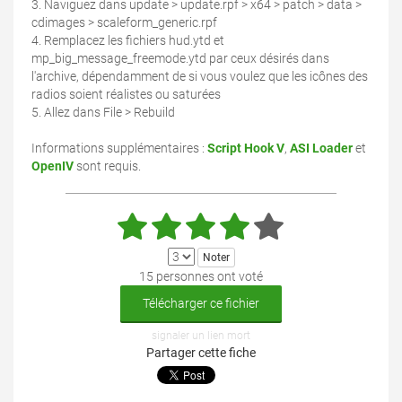
3. Naviguez dans update > update.rpf > x64 > patch > data >
cdimages > scaleform_generic.rpf
4. Remplacez les fichiers hud.ytd et
mp_big_message_freemode.ytd par ceux désirés dans
l'archive, dépendamment de si vous voulez que les icônes des
radios soient réalistes ou saturées
5. Allez dans File > Rebuild
Informations supplémentaires :
Script Hook V
,
ASI Loader
et
OpenIV
sont requis.
15 personnes ont voté
Télécharger ce fichier
signaler un lien mort
Partager cette fiche