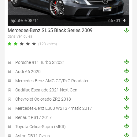
ajouté le 08/11
65701
Mercedes-Benz SL65 Black Series 2009
dans Véhicules
(123 votes)
Porsche 911 Turbo S 2021
Audi A6 2020
Mercedes-Benz AMG GT/R/C Roadster
Cadillac Escalade 2021 Next Gen
Chevrolet Colorado ZR2 2018
Mercedes-Benz E300 W213 4matic 2017
Renault RS17 2017
Toyota Celica-Supra (MKII)
Aston DB11 Cyrus