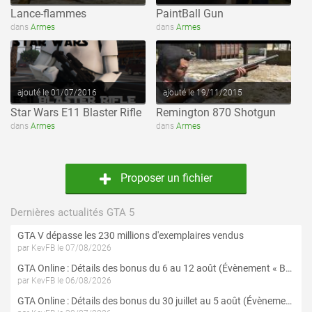
Lance-flammes
PaintBall Gun
voir ce fichier
voir ce fichier
dans
Armes
dans
Armes
ajouté le 01/07/2016
ajouté le 19/11/2015
Star Wars E11 Blaster Rifle
Remington 870 Shotgun
dans
Armes
dans
Armes
Proposer un fichier
Dernières actualités GTA 5
GTA V dépasse les 230 millions d'exemplaires vendus
par KevFB le 07/08/2026
GTA Online : Détails des bonus du 6 au 12 août (Évènement « Braquages de l'été » - Suite et fin)
par KevFB le 06/08/2026
GTA Online : Détails des bonus du 30 juillet au 5 août (Évènement « Braquages d'été »)