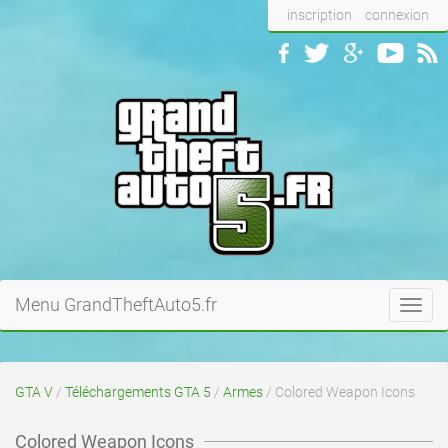
inscription
connexion
Menu GrandTheftAuto5.fr
Toggl
navig
GTA V
/
Téléchargements GTA 5
/
Armes
/ Colored Weapon Icons
Colored Weapon Icons