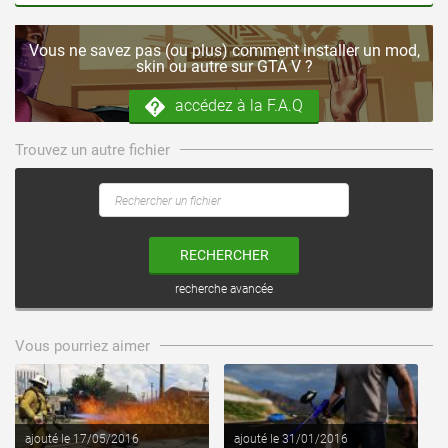
Vous ne savez pas (ou plus) comment installer un mod,
skin ou autre sur GTA V ?
accédez à la F.A.Q
Trouvez un autre fichier
RECHERCHER
recherche avancée
voir ce fichier
voir ce fichier
Vous pourriez aimer
ajouté le 17/05/2016
ajouté le 31/01/2016