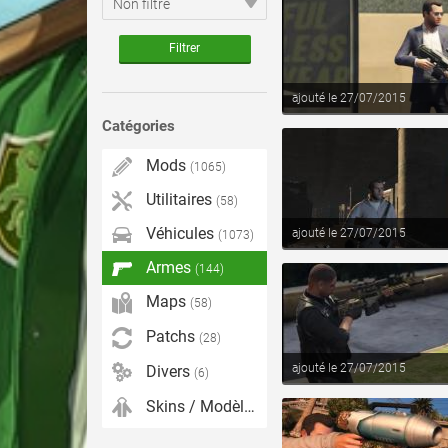
voir ce fichier
ajouté le 27/07/2015
Catégories
Mods
(1065)
Utilitaires
(58)
voir ce fichier
Véhicules
ajouté le 27/07/2015
(1073)
Armes
(144)
Maps
(58)
Patchs
(28)
voir ce fichier
ajouté le 27/07/2015
Divers
(6)
Skins / Modèles
(430)