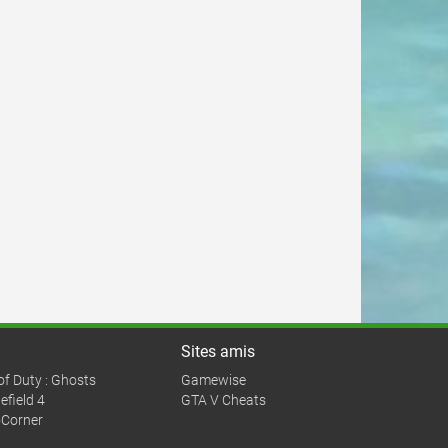
Sites amis
 of Duty : Ghosts
Gamewise
efield 4
GTA V Cheats
Corner