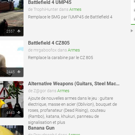
Battlefield 4 UMP45
de TrophiHunter dans
Armes
Remplace le SMG par l'UMP45 de Battlefield 4
2557
Battlefield 4 CZ805
de mrgaboofox dans
Armes
Remplace la carabine par le CZ 805
2445
Alternative Weapons (Guitars, Steel Mace, etc.)
de Z@gor dans
Armes
Ajoute de nouvelles armes dans le jeu : guitare
électrique, masse en acier (Oblivion), bouquet de
roses, profanateur (Dead Rising), couteau
4443
(Rambo), katana, khukuri, panneau de
signalisation et plus
Banana Gun