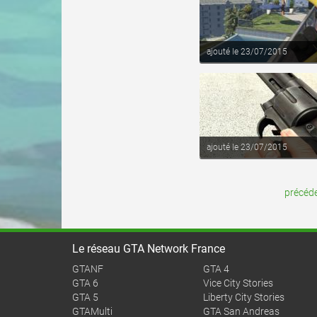
voir ce fichier
ajouté le 23/07/2015
ajouté le 23/07/2015
précéd
Le réseau GTA Network France
GTANF
GTA 4
GTA 6
Vice City Stories
GTA 5
Liberty City Stories
GTAMulti
GTA San Andreas