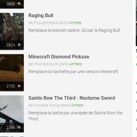
2603
Raging Bull
de Proudnoob4 dans
Armes
Remplace le pistolet calibre .50 par le Raging Bull
2824
Minecraft Diamond Pickaxe
de thunderduck dans
Armes
Remplace la hachette par une version Minecraft
2755
Saints Row The Third : Nocturne Sword
de Konata Inoue dans
Armes
Remplace la batte par une épée de Saints Row the
Third
2396