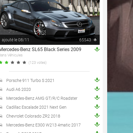
ajouté le 08/11
65543
Mercedes-Benz SL65 Black Series 2009
dans Véhicules
(123 votes)
Porsche 911 Turbo S 2021
Audi A6 2020
Mercedes-Benz AMG GT/R/C Roadster
Cadillac Escalade 2021 Next Gen
Chevrolet Colorado ZR2 2018
Mercedes-Benz E300 W213 4matic 2017