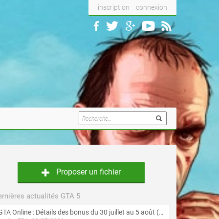
inscription
connexion
Proposer un fichier
rnières actualités GTA 5
GTA Online : Détails des bonus du 30 juillet au 5 août (Évènement « Braquages d'été »)