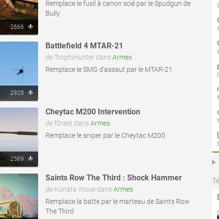
Remplace le fusil à canon scié par le Spudgun de
Bully
2666
Battlefield 4 MTAR-21
de TrophiHunter dans
Armes
Remplace le SMG d'assaut par le MTAR-21
2928
Cheytac M200 Intervention
de f0rest dans
Armes
Remplace le sniper par le Cheytac M200
2569
Saints Row The Third : Shock Hammer
T
de Konata Inoue dans
Armes
Remplace la batte par le marteau de Saints Row
The Third