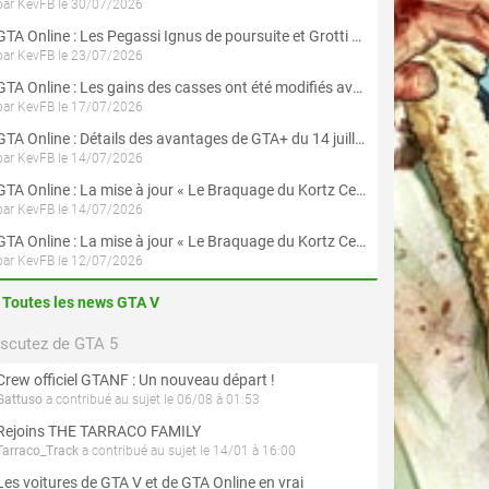
par KevFB le 30/07/2026
GTA Online : Les Pegassi Ignus de poursuite et Grotti Veleno GT sont maintenant disponibles
par KevFB le 23/07/2026
GTA Online : Les gains des casses ont été modifiés avec la mise à jour « Le Braquage du Kortz Center »
par KevFB le 17/07/2026
GTA Online : Détails des avantages de GTA+ du 14 juillet au 12 août
par KevFB le 14/07/2026
GTA Online : La mise à jour « Le Braquage du Kortz Center » est maintenant disponible
par KevFB le 14/07/2026
GTA Online : La mise à jour « Le Braquage du Kortz Center » est disponible en préchargement sur PS5 et Xbox Series X|S
par KevFB le 12/07/2026
Toutes les news GTA V
iscutez de GTA 5
Crew officiel GTANF : Un nouveau départ !
Gattuso
a contribué au sujet le 06/08 à 01:53
Rejoins THE TARRACO FAMILY
Tarraco_Track
a contribué au sujet le 14/01 à 16:00
Les voitures de GTA V et de GTA Online en vrai