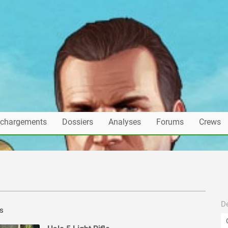
échargements
Dossiers
Analyses
Forums
Crews
De
es