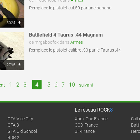
de Proudnoob4 dans
Armes
Remplace le pistolet cal.50 par une banane
3024
Battlefield 4 Taurus .44 Magnum
de mrgaboofox dans
Armes
Remplace le pistolet calibre .50 par le Taurus .44
2795
1
2
3
4
5
6
7
10
ent
suivant
Le réseau
ROCK
8
GTA Vice City
Xbox One France
Call
GTA 3
COD-France
Battl
GTA Old School
BF-France
Hero
RDR 2