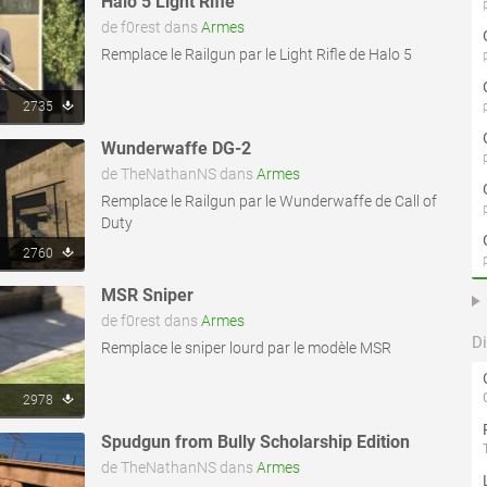
Halo 5 Light Rifle
de f0rest dans
Armes
Remplace le Railgun par le Light Rifle de Halo 5
2735
Wunderwaffe DG-2
de TheNathanNS dans
Armes
Remplace le Railgun par le Wunderwaffe de Call of
Duty
2760
MSR Sniper
de f0rest dans
Armes
D
Remplace le sniper lourd par le modèle MSR
2978
Spudgun from Bully Scholarship Edition
de TheNathanNS dans
Armes