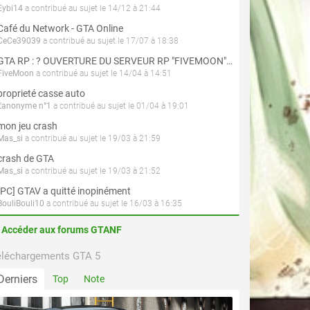
Eybi14
a contribué au sujet le 14/12 à 21:44
Café du Network - GTA Online
CeCe39039
a contribué au sujet le 17/07 à 18:38
GTA RP : ? OUVERTURE DU SERVEUR RP "FIVEMOON"  ACCÈS LIBRE ?
FiveMoon
a contribué au sujet le 14/04 à 14:51
proprieté casse auto
L'anonyme n°1
a contribué au sujet le 01/04 à 19:01
mon jeu crash
Mas_si
a contribué au sujet le 19/03 à 21:59
crash de GTA
Mas_si
a contribué au sujet le 19/03 à 21:52
[PC] GTAV a quitté inopinément
BouliBouli10
a contribué au sujet le 16/03 à 16:35
Accéder aux forums GTANF
éléchargements GTA 5
Derniers
Top
Note