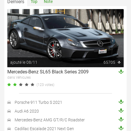
Derniers
Top
Note
ajouté le 08/11
65705
Mercedes-Benz SL65 Black Series 2009
dans Véhicules
(123 votes)
Porsche 911 Turbo S 2021
Audi A6 2020
Mercedes-Benz AMG GT/R/C Roadster
Cadillac Escalade 2021 Next Gen