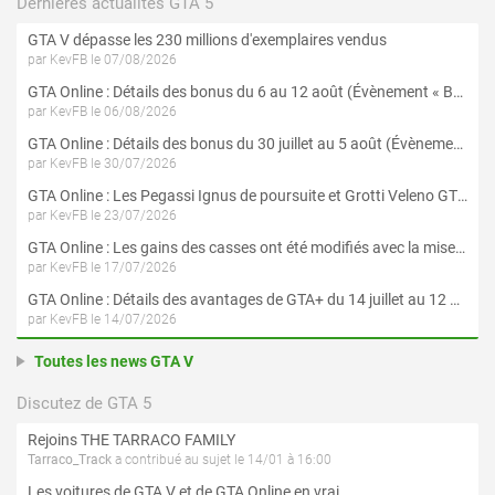
Dernières actualités GTA 5
GTA V dépasse les 230 millions d'exemplaires vendus
par KevFB le 07/08/2026
GTA Online : Détails des bonus du 6 au 12 août (Évènement « Braquages de l'été » - Suite et fin)
par KevFB le 06/08/2026
GTA Online : Détails des bonus du 30 juillet au 5 août (Évènement « Braquages d'été »)
par KevFB le 30/07/2026
GTA Online : Les Pegassi Ignus de poursuite et Grotti Veleno GT sont maintenant disponibles
par KevFB le 23/07/2026
GTA Online : Les gains des casses ont été modifiés avec la mise à jour « Le Braquage du Kortz Center »
par KevFB le 17/07/2026
GTA Online : Détails des avantages de GTA+ du 14 juillet au 12 août
par KevFB le 14/07/2026
Toutes les news GTA V
Discutez de GTA 5
Rejoins THE TARRACO FAMILY
Tarraco_Track
a contribué au sujet le 14/01 à 16:00
Les voitures de GTA V et de GTA Online en vrai