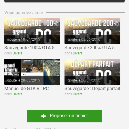
voir ce fichier
voir ce fichier
Vous pourriez aimer
ajouté le 18/04/2015
ajouté le 03/06/2016
Sauvegarde 100% GTA 5 PC
Sauvegarde 200% GTA 5 PC
voir ce fichier
voir ce fichier
dans
Divers
dans
Divers
ajouté le 28/03/2015
ajouté le 26/04/2015
Manuel de GTA V : PC
Sauvegarde : Départ parfait
dans
Divers
dans
Divers
Proposer un fichier