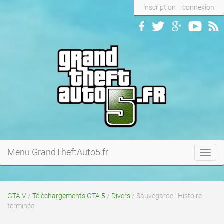
inscription
connexion
Menu GrandTheftAuto5.fr
Toggl
navig
GTA V
/
Téléchargements GTA 5
/
Divers
/ Sauvegarde : Histoire
terminée