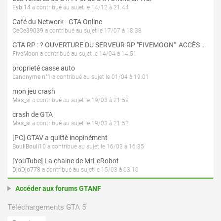
Eybi14
a contribué au sujet le 14/12 à 21:44
Café du Network - GTA Online
CeCe39039
a contribué au sujet le 17/07 à 18:38
GTA RP : ? OUVERTURE DU SERVEUR RP "FIVEMOON"  ACCÈS LIBRE ?
FiveMoon
a contribué au sujet le 14/04 à 14:51
proprieté casse auto
L'anonyme n°1
a contribué au sujet le 01/04 à 19:01
mon jeu crash
Mas_si
a contribué au sujet le 19/03 à 21:59
crash de GTA
Mas_si
a contribué au sujet le 19/03 à 21:52
[PC] GTAV a quitté inopinément
BouliBouli10
a contribué au sujet le 16/03 à 16:35
[YouTube] La chaine de MrLeRobot
DjoDjo778
a contribué au sujet le 15/03 à 03:10
Accéder aux forums GTANF
Téléchargements GTA 5