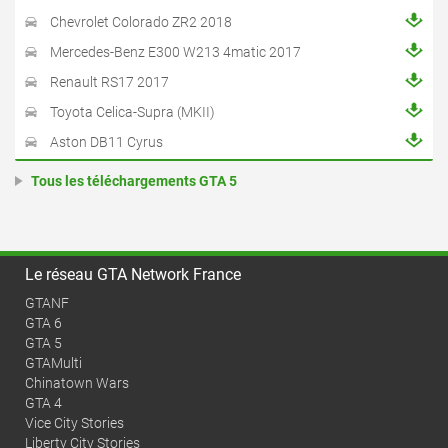
Chevrolet Colorado ZR2 2018
Mercedes-Benz E300 W213 4matic 2017
Renault RS17 2017
Toyota Celica-Supra (MKII)
Aston DB11 Cyrus
Tous les téléchargements GTA 5
Le réseau GTA Network France
GTANF
GTA 6
GTA 5
GTAMulti
Chinatown Wars
GTA 4
Vice City Stories
Liberty City Stories