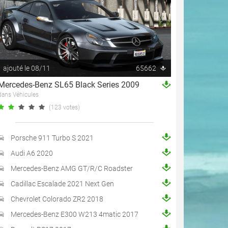
ajouté le 08/11
65662
Mercedes-Benz SL65 Black Series 2009
dans Véhicules
(123 votes)
Porsche 911 Turbo S 2021
Audi A6 2020
Mercedes-Benz AMG GT/R/C Roadster
Cadillac Escalade 2021 Next Gen
Chevrolet Colorado ZR2 2018
Mercedes-Benz E300 W213 4matic 2017