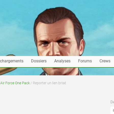
échargements
Dossiers
Analyses
Forums
Crews
 Air Force One Pack
/ Reporter un lien brisé
De