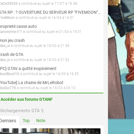
CeCe39039
a contribué au sujet le 17/07 à 18:38
GTA RP : ? OUVERTURE DU SERVEUR RP "FIVEMOON"  ACCÈS LIBRE ?
FiveMoon
a contribué au sujet le 14/04 à 14:51
proprieté casse auto
L'anonyme n°1
a contribué au sujet le 01/04 à 19:01
mon jeu crash
Mas_si
a contribué au sujet le 19/03 à 21:59
crash de GTA
Mas_si
a contribué au sujet le 19/03 à 21:52
[PC] GTAV a quitté inopinément
BouliBouli10
a contribué au sujet le 16/03 à 16:35
[YouTube] La chaine de MrLeRobot
DjoDjo778
a contribué au sujet le 15/03 à 03:10
Accéder aux forums GTANF
éléchargements GTA 5
Derniers
Top
Note