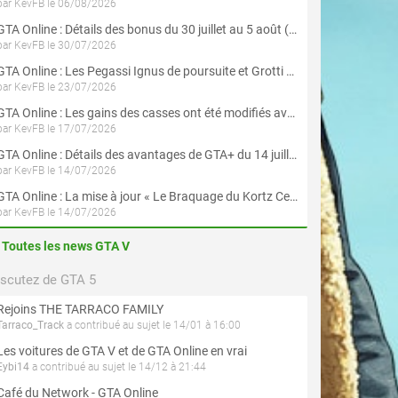
par KevFB le 06/08/2026
GTA Online : Détails des bonus du 30 juillet au 5 août (Évènement « Braquages d'été »)
par KevFB le 30/07/2026
GTA Online : Les Pegassi Ignus de poursuite et Grotti Veleno GT sont maintenant disponibles
par KevFB le 23/07/2026
GTA Online : Les gains des casses ont été modifiés avec la mise à jour « Le Braquage du Kortz Center »
par KevFB le 17/07/2026
GTA Online : Détails des avantages de GTA+ du 14 juillet au 12 août
par KevFB le 14/07/2026
GTA Online : La mise à jour « Le Braquage du Kortz Center » est maintenant disponible
par KevFB le 14/07/2026
Toutes les news GTA V
iscutez de GTA 5
Rejoins THE TARRACO FAMILY
Tarraco_Track
a contribué au sujet le 14/01 à 16:00
Les voitures de GTA V et de GTA Online en vrai
Eybi14
a contribué au sujet le 14/12 à 21:44
Café du Network - GTA Online