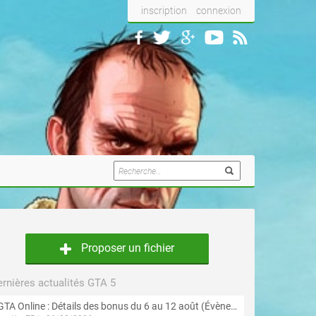
inscription
connexion
Proposer un fichier
rnières actualités GTA 5
GTA Online : Détails des bonus du 6 au 12 août (Évènement « Braquages de l'été » - Suite et fin)