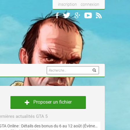
inscription
connexion
Proposer un fichier
rnières actualités GTA 5
GTA Online : Détails des bonus du 6 au 12 août (Évènement « Braquages de l'été » - Suite et fin)