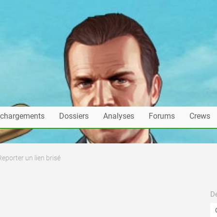
échargements
Dossiers
Analyses
Forums
Crews
Reporter un lien brisé
De