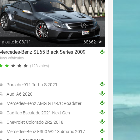
ajouté le 08/11
65662
Mercedes-Benz SL65 Black Series 2009
dans Véhicules
(123 votes)
Porsche 911 Turbo S 2021
Audi A6 2020
Mercedes-Benz AMG GT/R/C Roadster
Cadillac Escalade 2021 Next Gen
Chevrolet Colorado ZR2 2018
Mercedes-Benz E300 W213 4matic 2017