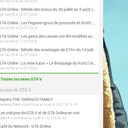
par KevFB le 06/08/2026
GTA Online : Détails des bonus du 30 juillet au 5 août (Évènement « Braquages d'été »)
par KevFB le 30/07/2026
GTA Online : Les Pegassi Ignus de poursuite et Grotti Veleno GT sont maintenant disponibles
par KevFB le 23/07/2026
GTA Online : Les gains des casses ont été modifiés avec la mise à jour « Le Braquage du Kortz Center »
par KevFB le 17/07/2026
GTA Online : Détails des avantages de GTA+ du 14 juillet au 12 août
par KevFB le 14/07/2026
GTA Online : La mise à jour « Le Braquage du Kortz Center » est maintenant disponible
par KevFB le 14/07/2026
Toutes les news GTA V
iscutez de GTA 5
Rejoins THE TARRACO FAMILY
Tarraco_Track
a contribué au sujet le 14/01 à 16:00
Les voitures de GTA V et de GTA Online en vrai
Eybi14
a contribué au sujet le 14/12 à 21:44
Café du Network - GTA Online