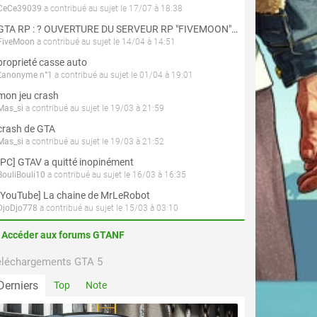
CeCe39039
a contribué au sujet le 17/07 à 18:38
GTA RP : ? OUVERTURE DU SERVEUR RP "FIVEMOON"  ACCÈS LIBRE ?
FiveMoon
a contribué au sujet le 14/04 à 14:51
proprieté casse auto
L'anonyme n°1
a contribué au sujet le 01/04 à 19:01
mon jeu crash
Mas_si
a contribué au sujet le 19/03 à 21:59
crash de GTA
Mas_si
a contribué au sujet le 19/03 à 21:52
[PC] GTAV a quitté inopinément
BouliBouli10
a contribué au sujet le 16/03 à 16:35
[YouTube] La chaine de MrLeRobot
DjoDjo778
a contribué au sujet le 15/03 à 03:10
Accéder aux forums GTANF
éléchargements GTA 5
Derniers
Top
Note