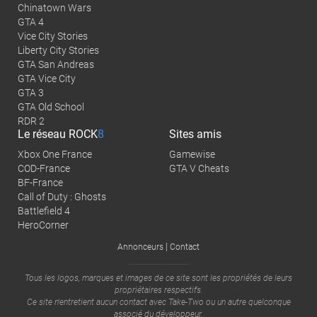
Chinatown Wars
GTA 4
Vice City Stories
Liberty City Stories
GTA San Andreas
GTA Vice City
GTA 3
GTA Old School
RDR 2
Le réseau
ROCK
8
Sites amis
Xbox One France
Gamewise
COD-France
GTA V Cheats
BF-France
Call of Duty : Ghosts
Battlefield 4
HeroCorner
|
Annonceurs
Contact
Tous les logos, marques et images de ce site sont les propriétés de leurs
propriétaires respectifs.
Ce site n'entretient aucun contact avec
Take-Two
ou un autre quelconque
associé du développeur.