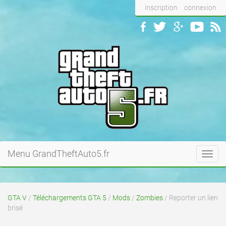
inscription
connexion
Menu GrandTheftAuto5.fr
Toggl
navig
GTA V
/
Téléchargements GTA 5
/
Mods
/
Zombies
/ Reporter un lien
brisé