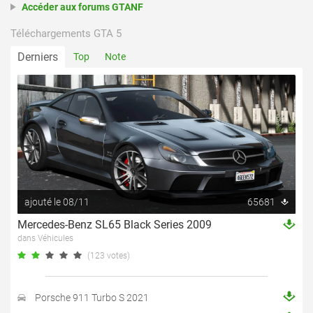
Accéder aux forums GTANF
Téléchargements GTA 5
Derniers
Top
Note
ajouté le 08/11
65681
Mercedes-Benz SL65 Black Series 2009
dans Véhicules
(123 votes)
Porsche 911 Turbo S 2021