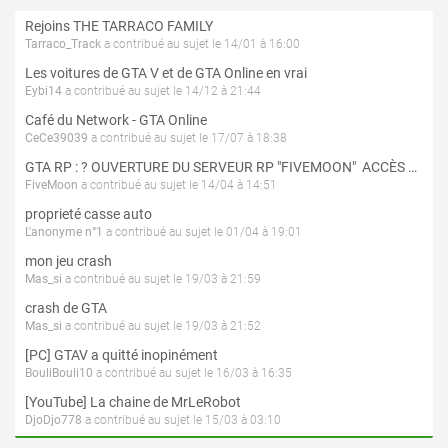
Rejoins THE TARRACO FAMILY
Tarraco_Track
a contribué au sujet le 14/01 à 16:00
Les voitures de GTA V et de GTA Online en vrai
Eybi14
a contribué au sujet le 14/12 à 21:44
Café du Network - GTA Online
CeCe39039
a contribué au sujet le 17/07 à 18:38
GTA RP : ? OUVERTURE DU SERVEUR RP "FIVEMOON"  ACCÈS LIBRE ?
FiveMoon
a contribué au sujet le 14/04 à 14:51
proprieté casse auto
L'anonyme n°1
a contribué au sujet le 01/04 à 19:01
mon jeu crash
Mas_si
a contribué au sujet le 19/03 à 21:59
crash de GTA
Mas_si
a contribué au sujet le 19/03 à 21:52
[PC] GTAV a quitté inopinément
BouliBouli10
a contribué au sujet le 16/03 à 16:35
[YouTube] La chaine de MrLeRobot
DjoDjo778
a contribué au sujet le 15/03 à 03:10