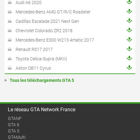
Audi A6 2020
Mercedes-Benz AMG GT/R/C Roadster
Cadillac Escalade 2021 Next Gen
Chevrolet Colorado ZR2 2018
Mercedes-Benz E300 W213 4matic 2017
Renault RS17 2017
Toyota Celica-Supra (MKII)
Aston DB11 Cyrus
Tous les téléchargements GTA 5
Le réseau GTA Network France
GTANF
GTA 6
GTA 5
GTAMulti