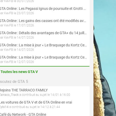
par KevFB le 30/07/2026
GTA Online : Les Pegassi Ignus de poursuite et Grotti Veleno GT sont maintenant disponibles
par KevFB le 23/07/2026
GTA Online : Les gains des casses ont été modifiés avec la mise à jour « Le Braquage du Kortz Center »
par KevFB le 17/07/2026
GTA Online : Détails des avantages de GTA+ du 14 juillet au 12 août
par KevFB le 14/07/2026
GTA Online : La mise à jour « Le Braquage du Kortz Center » est maintenant disponible
par KevFB le 14/07/2026
GTA Online : La mise à jour « Le Braquage du Kortz Center » est disponible en préchargement sur PS5 et Xbox Series X|S
par KevFB le 12/07/2026
Toutes les news GTA V
iscutez de GTA 5
Rejoins THE TARRACO FAMILY
Tarraco_Track
a contribué au sujet le 14/01 à 16:00
Les voitures de GTA V et de GTA Online en vrai
Eybi14
a contribué au sujet le 14/12 à 21:44
Café du Network - GTA Online