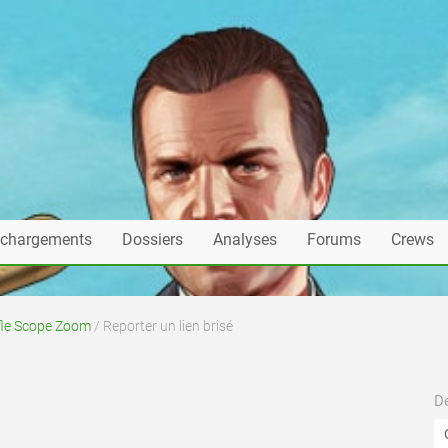
échargements
Dossiers
Analyses
Forums
Crews
le Scope Zoom
/ Reporter un lien brisé
De