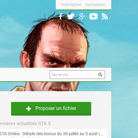
inscription
connexion
Proposer un fichier
rnières actualités GTA 5
GTA Online : Détails des bonus du 30 juillet au 5 août (Évènement « Braquages d'été »)