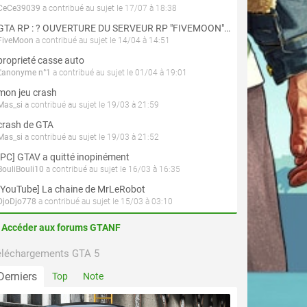
CeCe39039
a contribué au sujet le 17/07 à 18:38
GTA RP : ? OUVERTURE DU SERVEUR RP "FIVEMOON"  ACCÈS LIBRE ?
FiveMoon
a contribué au sujet le 14/04 à 14:51
proprieté casse auto
L'anonyme n°1
a contribué au sujet le 01/04 à 19:01
mon jeu crash
Mas_si
a contribué au sujet le 19/03 à 21:59
crash de GTA
Mas_si
a contribué au sujet le 19/03 à 21:52
[PC] GTAV a quitté inopinément
BouliBouli10
a contribué au sujet le 16/03 à 16:35
[YouTube] La chaine de MrLeRobot
DjoDjo778
a contribué au sujet le 15/03 à 03:10
Accéder aux forums GTANF
éléchargements GTA 5
Derniers
Top
Note