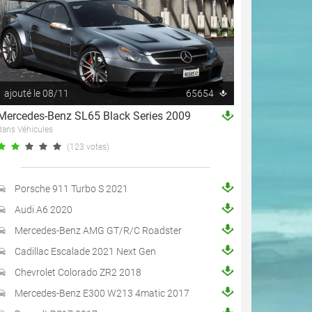
ajouté le 08/11
65654
Mercedes-Benz SL65 Black Series 2009
dans Véhicules
(123 votes)
Porsche 911 Turbo S 2021
Audi A6 2020
Mercedes-Benz AMG GT/R/C Roadster
Cadillac Escalade 2021 Next Gen
Chevrolet Colorado ZR2 2018
Mercedes-Benz E300 W213 4matic 2017