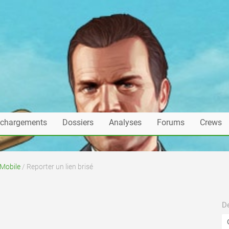
échargements
Dossiers
Analyses
Forums
Crews
Mobile
/ Reporter un lien brisé
De