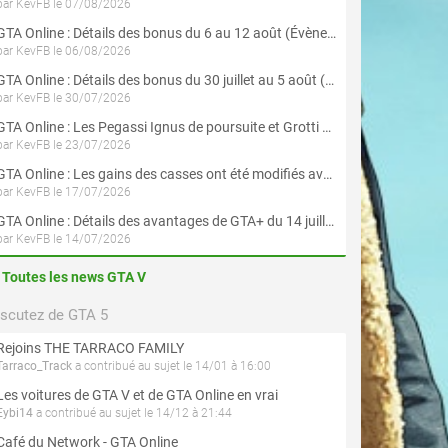
par KevFB le 07/08/2026
GTA Online : Détails des bonus du 6 au 12 août (Évènement « Braquages de l'été » - Suite et fin)
par KevFB le 06/08/2026
GTA Online : Détails des bonus du 30 juillet au 5 août (Évènement « Braquages d'été »)
par KevFB le 30/07/2026
GTA Online : Les Pegassi Ignus de poursuite et Grotti Veleno GT sont maintenant disponibles
par KevFB le 23/07/2026
GTA Online : Les gains des casses ont été modifiés avec la mise à jour « Le Braquage du Kortz Center »
par KevFB le 17/07/2026
GTA Online : Détails des avantages de GTA+ du 14 juillet au 12 août
par KevFB le 14/07/2026
Toutes les news GTA V
iscutez de GTA 5
Rejoins THE TARRACO FAMILY
Tarraco_Track
a contribué au sujet le 14/01 à 16:00
Les voitures de GTA V et de GTA Online en vrai
Eybi14
a contribué au sujet le 14/12 à 21:44
Café du Network - GTA Online