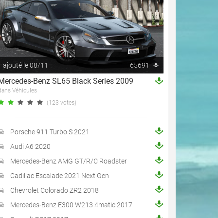
ajouté le 08/11
65691
Mercedes-Benz SL65 Black Series 2009
dans Véhicules
(123 votes)
Porsche 911 Turbo S 2021
Audi A6 2020
Mercedes-Benz AMG GT/R/C Roadster
Cadillac Escalade 2021 Next Gen
Chevrolet Colorado ZR2 2018
Mercedes-Benz E300 W213 4matic 2017