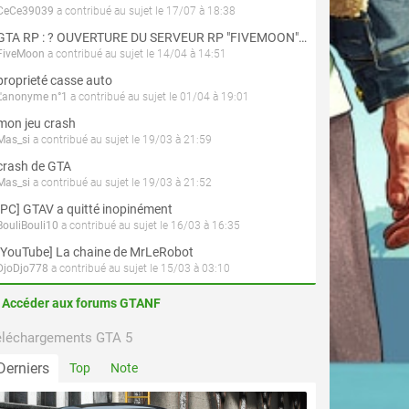
CeCe39039
a contribué au sujet le 17/07 à 18:38
GTA RP : ? OUVERTURE DU SERVEUR RP "FIVEMOON"  ACCÈS LIBRE ?
FiveMoon
a contribué au sujet le 14/04 à 14:51
proprieté casse auto
L'anonyme n°1
a contribué au sujet le 01/04 à 19:01
mon jeu crash
Mas_si
a contribué au sujet le 19/03 à 21:59
crash de GTA
Mas_si
a contribué au sujet le 19/03 à 21:52
[PC] GTAV a quitté inopinément
BouliBouli10
a contribué au sujet le 16/03 à 16:35
[YouTube] La chaine de MrLeRobot
DjoDjo778
a contribué au sujet le 15/03 à 03:10
Accéder aux forums GTANF
éléchargements GTA 5
Derniers
Top
Note