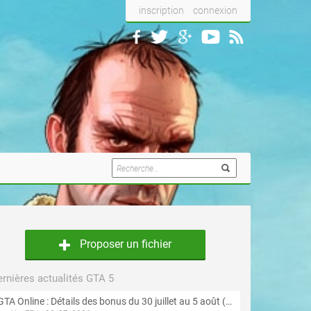
inscription
connexion
Proposer un fichier
rnières actualités GTA 5
GTA Online : Détails des bonus du 30 juillet au 5 août (Évènement « Braquages d'été »)