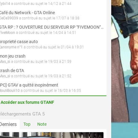
Eybi14
a contribué au sujet le 14/12 à 21:44
Café du Network - GTA Online
CeCe39039
a contribué au sujet le 17/07 à 18:38
GTA RP : ? OUVERTURE DU SERVEUR RP "FIVEMOON"  ACCÈS LIBRE ?
FiveMoon
a contribué au sujet le 14/04 à 14:51
proprieté casse auto
L'anonyme n°1
a contribué au sujet le 01/04 à 19:01
mon jeu crash
Mas_si
a contribué au sujet le 19/03 à 21:59
crash de GTA
Mas_si
a contribué au sujet le 19/03 à 21:52
[PC] GTAV a quitté inopinément
BouliBouli10
a contribué au sujet le 16/03 à 16:35
Accéder aux forums GTANF
éléchargements GTA 5
Derniers
Top
Note