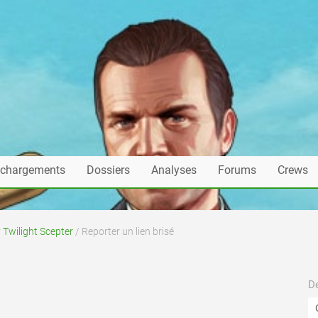
échargements
Dossiers
Analyses
Forums
Crews
 Twilight Scepter
/ Reporter un lien brisé
De