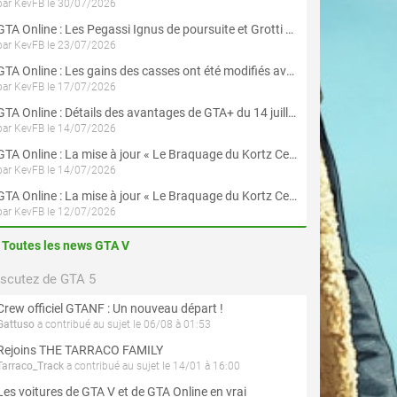
par KevFB le 30/07/2026
GTA Online : Les Pegassi Ignus de poursuite et Grotti Veleno GT sont maintenant disponibles
par KevFB le 23/07/2026
GTA Online : Les gains des casses ont été modifiés avec la mise à jour « Le Braquage du Kortz Center »
par KevFB le 17/07/2026
GTA Online : Détails des avantages de GTA+ du 14 juillet au 12 août
par KevFB le 14/07/2026
GTA Online : La mise à jour « Le Braquage du Kortz Center » est maintenant disponible
par KevFB le 14/07/2026
GTA Online : La mise à jour « Le Braquage du Kortz Center » est disponible en préchargement sur PS5 et Xbox Series X|S
par KevFB le 12/07/2026
Toutes les news GTA V
iscutez de GTA 5
Crew officiel GTANF : Un nouveau départ !
Gattuso
a contribué au sujet le 06/08 à 01:53
Rejoins THE TARRACO FAMILY
Tarraco_Track
a contribué au sujet le 14/01 à 16:00
Les voitures de GTA V et de GTA Online en vrai