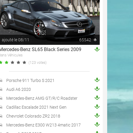
ajouté le 08/11
65542
Mercedes-Benz SL65 Black Series 2009
dans Véhicules
(123 votes)
Porsche 911 Turbo S 2021
Audi A6 2020
Mercedes-Benz AMG GT/R/C Roadster
Cadillac Escalade 2021 Next Gen
Chevrolet Colorado ZR2 2018
Mercedes-Benz E300 W213 4matic 2017