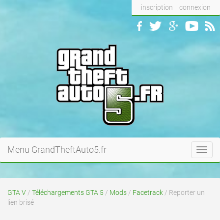
inscription
connexion
Menu GrandTheftAuto5.fr
Toggl
navig
GTA V
/
Téléchargements GTA 5
/
Mods
/
Facetrack
/ Reporter un
lien brisé