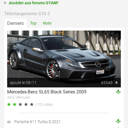
Accéder aux forums GTANF
Téléchargements GTA 5
Derniers
Top
Note
ajouté le 08/11
65543
Mercedes-Benz SL65 Black Series 2009
dans Véhicules
(123 votes)
Porsche 911 Turbo S 2021