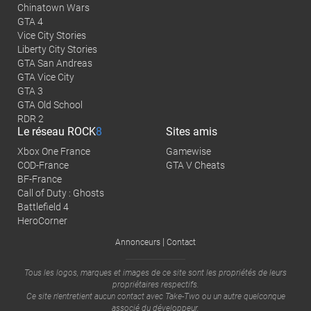
Chinatown Wars
GTA 4
Vice City Stories
Liberty City Stories
GTA San Andreas
GTA Vice City
GTA 3
GTA Old School
RDR 2
Le réseau
ROCK
8
Sites amis
Xbox One France
Gamewise
COD-France
GTA V Cheats
BF-France
Call of Duty : Ghosts
Battlefield 4
HeroCorner
|
Annonceurs
Contact
Tous les logos, marques et images de ce site sont les propriétés de leurs
propriétaires respectifs.
Ce site n'entretient aucun contact avec
Take-Two
ou un autre quelconque
associé du développeur.