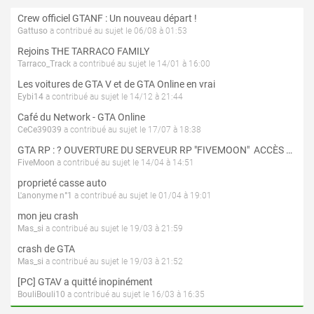
Crew officiel GTANF : Un nouveau départ !
Gattuso
a contribué au sujet le 06/08 à 01:53
Rejoins THE TARRACO FAMILY
Tarraco_Track
a contribué au sujet le 14/01 à 16:00
Les voitures de GTA V et de GTA Online en vrai
Eybi14
a contribué au sujet le 14/12 à 21:44
Café du Network - GTA Online
CeCe39039
a contribué au sujet le 17/07 à 18:38
GTA RP : ? OUVERTURE DU SERVEUR RP "FIVEMOON"  ACCÈS LIBRE ?
FiveMoon
a contribué au sujet le 14/04 à 14:51
proprieté casse auto
L'anonyme n°1
a contribué au sujet le 01/04 à 19:01
mon jeu crash
Mas_si
a contribué au sujet le 19/03 à 21:59
crash de GTA
Mas_si
a contribué au sujet le 19/03 à 21:52
[PC] GTAV a quitté inopinément
BouliBouli10
a contribué au sujet le 16/03 à 16:35