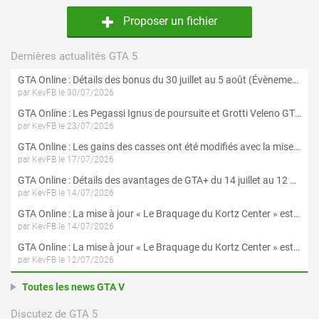
Proposer un fichier
Dernières actualités GTA 5
GTA Online : Détails des bonus du 30 juillet au 5 août (Évènement « Braquages d'été »)
par KevFB le 30/07/2026
GTA Online : Les Pegassi Ignus de poursuite et Grotti Veleno GT sont maintenant disponibles
par KevFB le 23/07/2026
GTA Online : Les gains des casses ont été modifiés avec la mise à jour « Le Braquage du Kortz Center »
par KevFB le 17/07/2026
GTA Online : Détails des avantages de GTA+ du 14 juillet au 12 août
par KevFB le 14/07/2026
GTA Online : La mise à jour « Le Braquage du Kortz Center » est maintenant disponible
par KevFB le 14/07/2026
GTA Online : La mise à jour « Le Braquage du Kortz Center » est disponible en préchargement sur PS5 et Xbox Series X|S
par KevFB le 12/07/2026
Toutes les news GTA V
Discutez de GTA 5