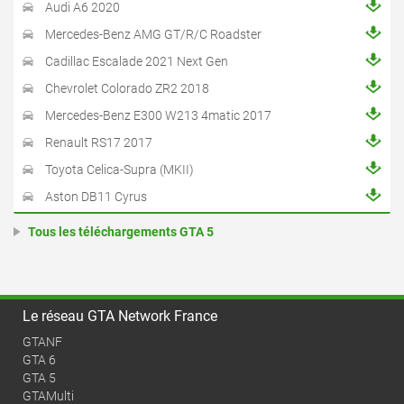
Audi A6 2020
Mercedes-Benz AMG GT/R/C Roadster
Cadillac Escalade 2021 Next Gen
Chevrolet Colorado ZR2 2018
Mercedes-Benz E300 W213 4matic 2017
Renault RS17 2017
Toyota Celica-Supra (MKII)
Aston DB11 Cyrus
Tous les téléchargements GTA 5
Le réseau GTA Network France
GTANF
GTA 6
GTA 5
GTAMulti