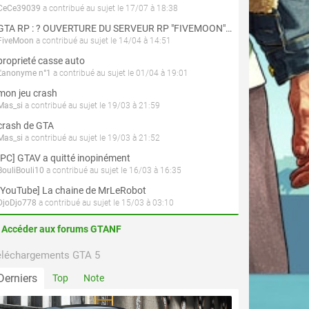
CeCe39039
a contribué au sujet le 17/07 à 18:38
GTA RP : ? OUVERTURE DU SERVEUR RP "FIVEMOON"  ACCÈS LIBRE ?
FiveMoon
a contribué au sujet le 14/04 à 14:51
proprieté casse auto
L'anonyme n°1
a contribué au sujet le 01/04 à 19:01
mon jeu crash
Mas_si
a contribué au sujet le 19/03 à 21:59
crash de GTA
Mas_si
a contribué au sujet le 19/03 à 21:52
[PC] GTAV a quitté inopinément
BouliBouli10
a contribué au sujet le 16/03 à 16:35
[YouTube] La chaine de MrLeRobot
DjoDjo778
a contribué au sujet le 15/03 à 03:10
Accéder aux forums GTANF
éléchargements GTA 5
Derniers
Top
Note