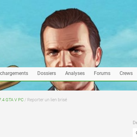
échargements
Dossiers
Analyses
Forums
Crews
7.4 GTA V PC
/ Reporter un lien brisé
De