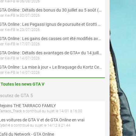
par KevFB le 06/08/2026
GTA Online : Détails des bonus du 30 juillet au 5 août (Évènement « Braquages d'été »)
par KevFB le 30/07/2026
GTA Online : Les Pegassi Ignus de poursuite et Grotti Veleno GT sont maintenant disponibles
par KevFB le 23/07/2026
GTA Online : Les gains des casses ont été modifiés avec la mise à jour « Le Braquage du Kortz Center »
par KevFB le 17/07/2026
GTA Online : Détails des avantages de GTA+ du 14 juillet au 12 août
par KevFB le 14/07/2026
GTA Online : La mise à jour « Le Braquage du Kortz Center » est maintenant disponible
par KevFB le 14/07/2026
Toutes les news GTA V
iscutez de GTA 5
Rejoins THE TARRACO FAMILY
Tarraco_Track
a contribué au sujet le 14/01 à 16:00
Les voitures de GTA V et de GTA Online en vrai
Eybi14
a contribué au sujet le 14/12 à 21:44
Café du Network - GTA Online