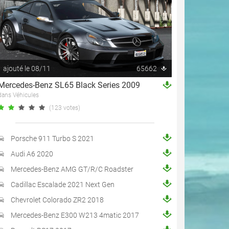
ajouté le 08/11
65662
Mercedes-Benz SL65 Black Series 2009
dans Véhicules
(123 votes)
Porsche 911 Turbo S 2021
Audi A6 2020
Mercedes-Benz AMG GT/R/C Roadster
Cadillac Escalade 2021 Next Gen
Chevrolet Colorado ZR2 2018
Mercedes-Benz E300 W213 4matic 2017