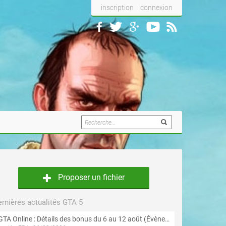
inscription
connexion
Proposer un fichier
rnières actualités GTA 5
GTA Online : Détails des bonus du 6 au 12 août (Évènement « Braquages de l'été » - Suite et fin)