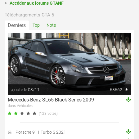
Accéder aux forums GTANF
Téléchargements GTA 5
Derniers
Top
Note
ajouté le 08/11
65662
Mercedes-Benz SL65 Black Series 2009
dans Véhicules
(123 votes)
Porsche 911 Turbo S 2021