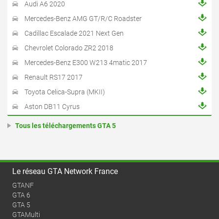
Audi A6 2020
Mercedes-Benz AMG GT/R/C Roadster
Cadillac Escalade 2021 Next Gen
Chevrolet Colorado ZR2 2018
Mercedes-Benz E300 W213 4matic 2017
Renault RS17 2017
Toyota Celica-Supra (MKII)
Aston DB11 Cyrus
Tous les téléchargements GTA 5
Le réseau GTA Network France
GTANF
GTA 6
GTA 5
GTAMulti