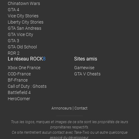
Chinatown Wars
GTA 4
Vice City Stories
Liberty City Stories
GTA San Andreas
GTA Vice City
GTA 3
GTA Old School
RDR 2
Le réseau
ROCK
8
Sites amis
Xbox One France
Gamewise
COD-France
GTA V Cheats
BF-France
Call of Duty : Ghosts
Battlefield 4
HeroCorner
|
Annonceurs
Contact
Tous les logos, marques et images de ce site sont les propriétés de leurs
propriétaires respectifs.
Ce site n'entretient aucun contact avec
Take-Two
ou un autre quelconque
associé du développeur.