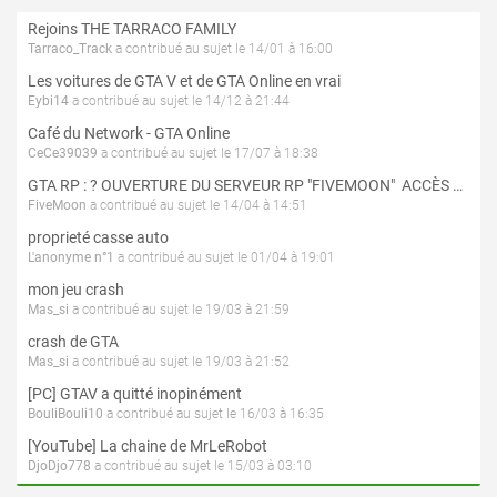
Rejoins THE TARRACO FAMILY
Tarraco_Track
a contribué au sujet le 14/01 à 16:00
Les voitures de GTA V et de GTA Online en vrai
Eybi14
a contribué au sujet le 14/12 à 21:44
Café du Network - GTA Online
CeCe39039
a contribué au sujet le 17/07 à 18:38
GTA RP : ? OUVERTURE DU SERVEUR RP "FIVEMOON"  ACCÈS LIBRE ?
FiveMoon
a contribué au sujet le 14/04 à 14:51
proprieté casse auto
L'anonyme n°1
a contribué au sujet le 01/04 à 19:01
mon jeu crash
Mas_si
a contribué au sujet le 19/03 à 21:59
crash de GTA
Mas_si
a contribué au sujet le 19/03 à 21:52
[PC] GTAV a quitté inopinément
BouliBouli10
a contribué au sujet le 16/03 à 16:35
[YouTube] La chaine de MrLeRobot
DjoDjo778
a contribué au sujet le 15/03 à 03:10