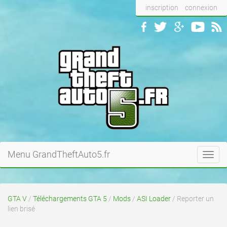
inscription
connexion
Menu GrandTheftAuto5.fr
Toggl
navig
GTA V
/
Téléchargements GTA 5
/
Mods
/
ASI Loader
/ Reporter un
lien brisé