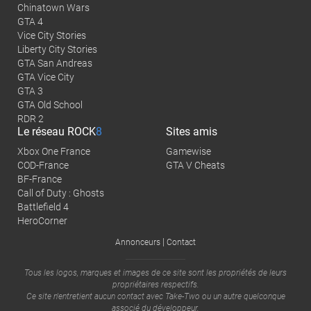
Chinatown Wars
GTA 4
Vice City Stories
Liberty City Stories
GTA San Andreas
GTA Vice City
GTA 3
GTA Old School
RDR 2
Le réseau
ROCK
8
Sites amis
Xbox One France
Gamewise
COD-France
GTA V Cheats
BF-France
Call of Duty : Ghosts
Battlefield 4
HeroCorner
|
Annonceurs
Contact
Tous les logos, marques et images de ce site sont les propriétés de leurs
propriétaires respectifs.
Ce site n'entretient aucun contact avec
Take-Two
ou un autre quelconque
associé du développeur.