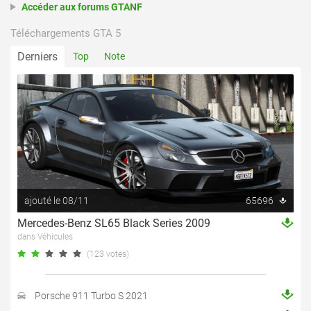
Accéder aux forums GTANF
Téléchargements GTA 5
Derniers
Top
Note
ajouté le 08/11
65696
Mercedes-Benz SL65 Black Series 2009
dans Véhicules
(123 votes)
Porsche 911 Turbo S 2021