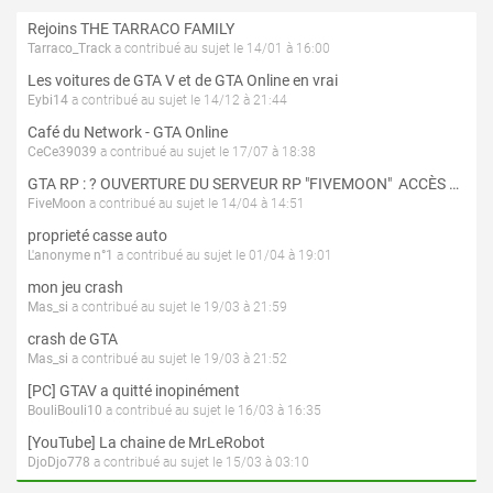
Rejoins THE TARRACO FAMILY
Tarraco_Track
a contribué au sujet le 14/01 à 16:00
Les voitures de GTA V et de GTA Online en vrai
Eybi14
a contribué au sujet le 14/12 à 21:44
Café du Network - GTA Online
CeCe39039
a contribué au sujet le 17/07 à 18:38
GTA RP : ? OUVERTURE DU SERVEUR RP "FIVEMOON"  ACCÈS LIBRE ?
FiveMoon
a contribué au sujet le 14/04 à 14:51
proprieté casse auto
L'anonyme n°1
a contribué au sujet le 01/04 à 19:01
mon jeu crash
Mas_si
a contribué au sujet le 19/03 à 21:59
crash de GTA
Mas_si
a contribué au sujet le 19/03 à 21:52
[PC] GTAV a quitté inopinément
BouliBouli10
a contribué au sujet le 16/03 à 16:35
[YouTube] La chaine de MrLeRobot
DjoDjo778
a contribué au sujet le 15/03 à 03:10