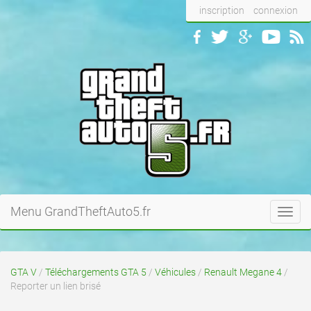
inscription
connexion
Menu GrandTheftAuto5.fr
Toggl
navig
GTA V
/
Téléchargements GTA 5
/
Véhicules
/
Renault Megane 4
/
Reporter un lien brisé