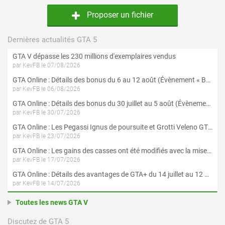
Proposer un fichier
Dernières actualités GTA 5
GTA V dépasse les 230 millions d'exemplaires vendus
par KevFB le 07/08/2026
GTA Online : Détails des bonus du 6 au 12 août (Évènement « Braquages de l'été » - Suite et fin)
par KevFB le 06/08/2026
GTA Online : Détails des bonus du 30 juillet au 5 août (Évènement « Braquages d'été »)
par KevFB le 30/07/2026
GTA Online : Les Pegassi Ignus de poursuite et Grotti Veleno GT sont maintenant disponibles
par KevFB le 23/07/2026
GTA Online : Les gains des casses ont été modifiés avec la mise à jour « Le Braquage du Kortz Center »
par KevFB le 17/07/2026
GTA Online : Détails des avantages de GTA+ du 14 juillet au 12 août
par KevFB le 14/07/2026
Toutes les news GTA V
Discutez de GTA 5