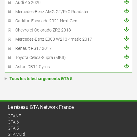
Audi A6 2020
Mercedes-Benz AMG GT/R/C Roadster
Cadillac Escalade 2021 Next Gen
Chevrolet Colorado ZR2 2018
Mercedes-Benz E300 W213 4matic 2017
Renault RS17 2017
Toyota Celica-Supra (MKII)
Aston DB11 Cyrus
Tous les téléchargements GTA 5
Le réseau GTA Network France
GTANF
GTA 6
GTA 5
GTAMulti