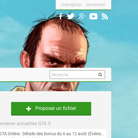
inscription
connexion
Proposer un fichier
rnières actualités GTA 5
GTA Online : Détails des bonus du 6 au 12 août (Évènement « Braquages de l'été » - Suite et fin)