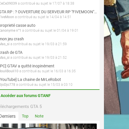
CeCe39039
a contribué au sujet le 17/07 à 18:38
GTA RP : ? OUVERTURE DU SERVEUR RP "FIVEMOON"  ACCÈS LIBRE ?
FiveMoon
a contribué au sujet le 14/04 à 14:51
proprieté casse auto
L'anonyme n°1
a contribué au sujet le 01/04 à 19:01
mon jeu crash
Mas_si
a contribué au sujet le 19/03 à 21:59
crash de GTA
Mas_si
a contribué au sujet le 19/03 à 21:52
[PC] GTAV a quitté inopinément
BouliBouli10
a contribué au sujet le 16/03 à 16:35
[YouTube] La chaine de MrLeRobot
DjoDjo778
a contribué au sujet le 15/03 à 03:10
Accéder aux forums GTANF
éléchargements GTA 5
Derniers
Top
Note