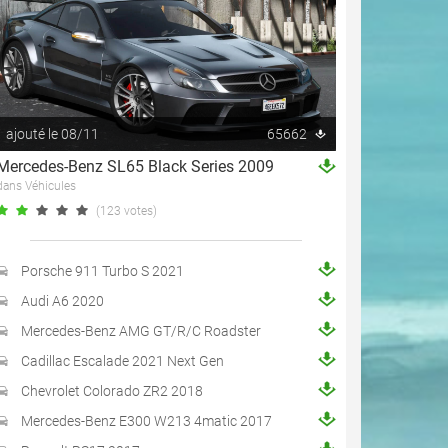
ajouté le 08/11
65662
Mercedes-Benz SL65 Black Series 2009
dans Véhicules
(123 votes)
Porsche 911 Turbo S 2021
Audi A6 2020
Mercedes-Benz AMG GT/R/C Roadster
Cadillac Escalade 2021 Next Gen
Chevrolet Colorado ZR2 2018
Mercedes-Benz E300 W213 4matic 2017