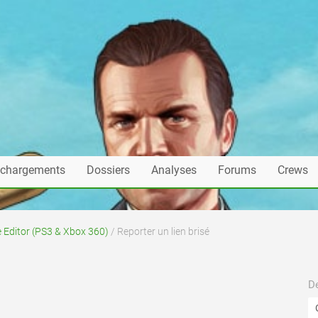
échargements
Dossiers
Analyses
Forums
Crews
 Editor (PS3 & Xbox 360)
/ Reporter un lien brisé
De