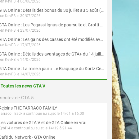
par KevFB le 06/08/2026
GTA Online : Détails des bonus du 30 juillet au 5 août (Évènement « Braquages d'été »)
par KevFB le 30/07/2026
GTA Online : Les Pegassi Ignus de poursuite et Grotti Veleno GT sont maintenant disponibles
par KevFB le 23/07/2026
GTA Online : Les gains des casses ont été modifiés avec la mise à jour « Le Braquage du Kortz Center »
par KevFB le 17/07/2026
GTA Online : Détails des avantages de GTA+ du 14 juillet au 12 août
par KevFB le 14/07/2026
GTA Online : La mise à jour « Le Braquage du Kortz Center » est maintenant disponible
par KevFB le 14/07/2026
Toutes les news GTA V
iscutez de GTA 5
Rejoins THE TARRACO FAMILY
Tarraco_Track
a contribué au sujet le 14/01 à 16:00
Les voitures de GTA V et de GTA Online en vrai
Eybi14
a contribué au sujet le 14/12 à 21:44
Café du Network - GTA Online