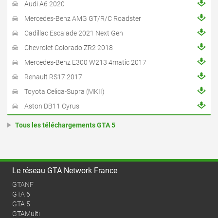
Audi A6 2020
Mercedes-Benz AMG GT/R/C Roadster
Cadillac Escalade 2021 Next Gen
Chevrolet Colorado ZR2 2018
Mercedes-Benz E300 W213 4matic 2017
Renault RS17 2017
Toyota Celica-Supra (MKII)
Aston DB11 Cyrus
Tous les téléchargements GTA 5
Le réseau GTA Network France
GTANF
GTA 6
GTA 5
GTAMulti