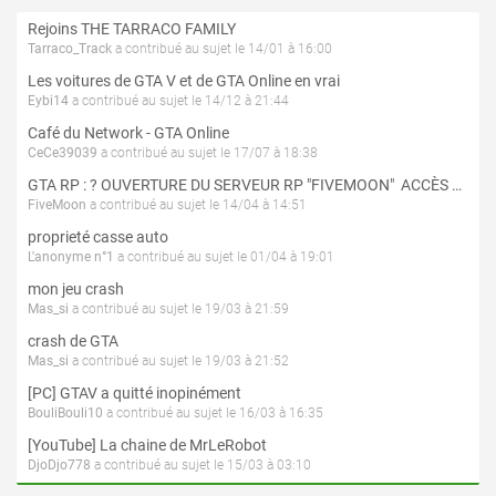
Rejoins THE TARRACO FAMILY
Tarraco_Track
a contribué au sujet le 14/01 à 16:00
Les voitures de GTA V et de GTA Online en vrai
Eybi14
a contribué au sujet le 14/12 à 21:44
Café du Network - GTA Online
CeCe39039
a contribué au sujet le 17/07 à 18:38
GTA RP : ? OUVERTURE DU SERVEUR RP "FIVEMOON"  ACCÈS LIBRE ?
FiveMoon
a contribué au sujet le 14/04 à 14:51
proprieté casse auto
L'anonyme n°1
a contribué au sujet le 01/04 à 19:01
mon jeu crash
Mas_si
a contribué au sujet le 19/03 à 21:59
crash de GTA
Mas_si
a contribué au sujet le 19/03 à 21:52
[PC] GTAV a quitté inopinément
BouliBouli10
a contribué au sujet le 16/03 à 16:35
[YouTube] La chaine de MrLeRobot
DjoDjo778
a contribué au sujet le 15/03 à 03:10