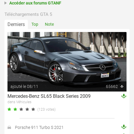
Accéder aux forums GTANF
Téléchargements GTA 5
Derniers
Top
Note
ajouté le 08/11
65662
Mercedes-Benz SL65 Black Series 2009
dans Véhicules
(123 votes)
Porsche 911 Turbo S 2021