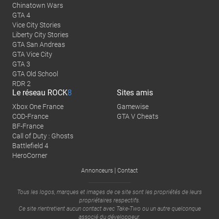
Chinatown Wars
GTA 4
Vice City Stories
Liberty City Stories
GTA San Andreas
GTA Vice City
GTA 3
GTA Old School
RDR 2
Le réseau
ROCK
8
Sites amis
Xbox One France
Gamewise
COD-France
GTA V Cheats
BF-France
Call of Duty : Ghosts
Battlefield 4
HeroCorner
|
Annonceurs
Contact
Tous les logos, marques et images de ce site sont les propriétés de leurs
propriétaires respectifs.
Ce site n'entretient aucun contact avec
Take-Two
ou un autre quelconque
associé du développeur.