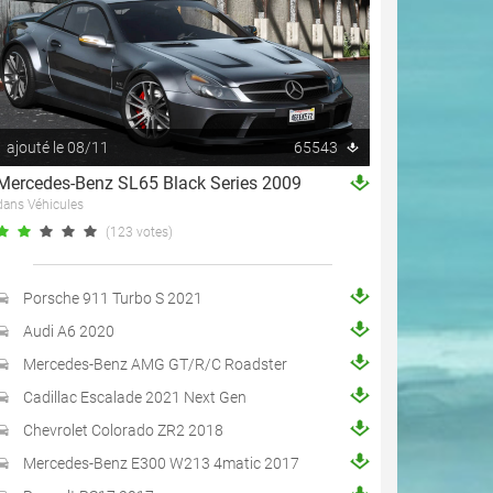
ajouté le 08/11
65543
Mercedes-Benz SL65 Black Series 2009
dans Véhicules
(123 votes)
Porsche 911 Turbo S 2021
Audi A6 2020
Mercedes-Benz AMG GT/R/C Roadster
Cadillac Escalade 2021 Next Gen
Chevrolet Colorado ZR2 2018
Mercedes-Benz E300 W213 4matic 2017