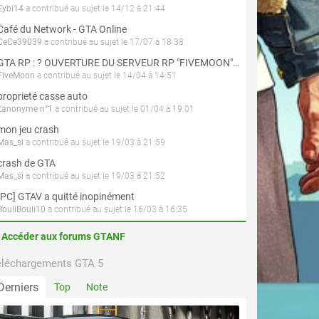
Eybi14
a contribué au sujet le 14/12 à 21:44
Café du Network - GTA Online
CeCe39039
a contribué au sujet le 17/07 à 18:38
GTA RP : ? OUVERTURE DU SERVEUR RP "FIVEMOON"  ACCÈS LIBRE ?
FiveMoon
a contribué au sujet le 14/04 à 14:51
proprieté casse auto
L'anonyme n°1
a contribué au sujet le 01/04 à 19:01
mon jeu crash
Mas_si
a contribué au sujet le 19/03 à 21:59
crash de GTA
Mas_si
a contribué au sujet le 19/03 à 21:52
[PC] GTAV a quitté inopinément
BouliBouli10
a contribué au sujet le 16/03 à 16:35
Accéder aux forums GTANF
éléchargements GTA 5
Derniers
Top
Note