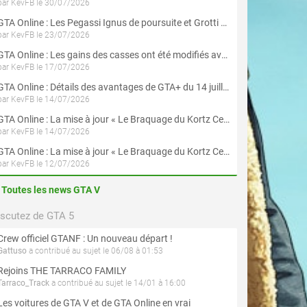
par KevFB le 30/07/2026
GTA Online : Les Pegassi Ignus de poursuite et Grotti Veleno GT sont maintenant disponibles
par KevFB le 23/07/2026
GTA Online : Les gains des casses ont été modifiés avec la mise à jour « Le Braquage du Kortz Center »
par KevFB le 17/07/2026
GTA Online : Détails des avantages de GTA+ du 14 juillet au 12 août
par KevFB le 14/07/2026
GTA Online : La mise à jour « Le Braquage du Kortz Center » est maintenant disponible
par KevFB le 14/07/2026
GTA Online : La mise à jour « Le Braquage du Kortz Center » est disponible en préchargement sur PS5 et Xbox Series X|S
par KevFB le 12/07/2026
Toutes les news GTA V
iscutez de GTA 5
Crew officiel GTANF : Un nouveau départ !
Gattuso
a contribué au sujet le 06/08 à 01:53
Rejoins THE TARRACO FAMILY
Tarraco_Track
a contribué au sujet le 14/01 à 16:00
Les voitures de GTA V et de GTA Online en vrai