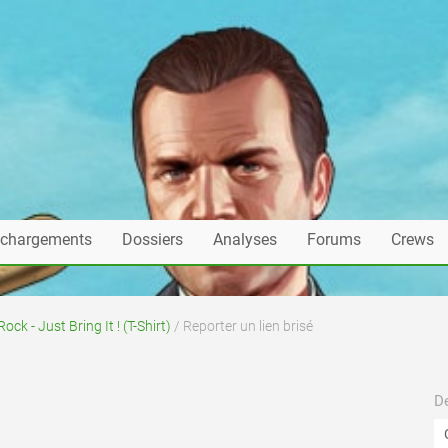
échargements
Dossiers
Analyses
Forums
Crews
ock - Just Bring It ! (T-Shirt)
/ Reporter un lien brisé
De