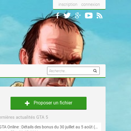
inscription
connexion
Proposer un fichier
rnières actualités GTA 5
GTA Online : Détails des bonus du 30 juillet au 5 août (Évènement « Braquages d'été »)