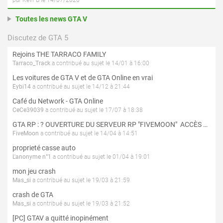
par KevFB le 14/07/2026
Toutes les news GTA V
Discutez de GTA 5
Rejoins THE TARRACO FAMILY
Tarraco_Track
a contribué au sujet le 14/01 à 16:00
Les voitures de GTA V et de GTA Online en vrai
Eybi14
a contribué au sujet le 14/12 à 21:44
Café du Network - GTA Online
CeCe39039
a contribué au sujet le 17/07 à 18:38
GTA RP : ? OUVERTURE DU SERVEUR RP "FIVEMOON"  ACCÈS LIBRE ?
FiveMoon
a contribué au sujet le 14/04 à 14:51
proprieté casse auto
L'anonyme n°1
a contribué au sujet le 01/04 à 19:01
mon jeu crash
Mas_si
a contribué au sujet le 19/03 à 21:59
crash de GTA
Mas_si
a contribué au sujet le 19/03 à 21:52
[PC] GTAV a quitté inopinément