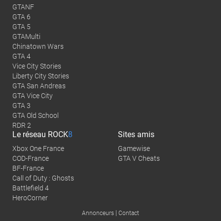
GTANF
GTA 6
GTA 5
GTAMulti
Chinatown Wars
GTA 4
Vice City Stories
Liberty City Stories
GTA San Andreas
GTA Vice City
GTA 3
GTA Old School
RDR 2
Le réseau
ROCK
8
Sites amis
Xbox One France
Gamewise
COD-France
GTA V Cheats
BF-France
Call of Duty : Ghosts
Battlefield 4
HeroCorner
|
Annonceurs
Contact