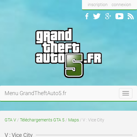
inscription
connexion
Menu GrandTheftAuto5.fr
Toggl
navig
GTA V
/
Téléchargements GTA 5
/
Maps
/ V : Vice City
V : Vice City