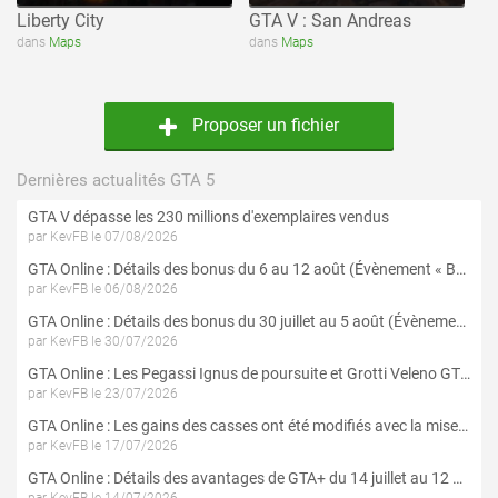
Liberty City
GTA V : San Andreas
dans
Maps
dans
Maps
Proposer un fichier
Dernières actualités GTA 5
GTA V dépasse les 230 millions d'exemplaires vendus
par KevFB le 07/08/2026
GTA Online : Détails des bonus du 6 au 12 août (Évènement « Braquages de l'été » - Suite et fin)
par KevFB le 06/08/2026
GTA Online : Détails des bonus du 30 juillet au 5 août (Évènement « Braquages d'été »)
par KevFB le 30/07/2026
GTA Online : Les Pegassi Ignus de poursuite et Grotti Veleno GT sont maintenant disponibles
par KevFB le 23/07/2026
GTA Online : Les gains des casses ont été modifiés avec la mise à jour « Le Braquage du Kortz Center »
par KevFB le 17/07/2026
GTA Online : Détails des avantages de GTA+ du 14 juillet au 12 août