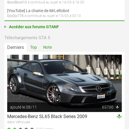
BouliBouli10
a contribué au sujet le 16/03 à 16:35
[YouTube] La chaine de MrLeRobot
DjoDjo778
a contribué au sujet le 15/03 à 03:10
Accéder aux forums GTANF
Téléchargements GTA 5
Derniers
Top
Note
ajouté le 08/11
65700
Mercedes-Benz SL65 Black Series 2009
dans Véhicules