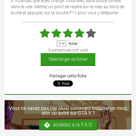
5. Attendez que le jeu charge. Vous allez sans doute tomber
dans le vide. Mettez un point de repère sur la map au Nord de
la ville et appuyez sur la touche F11 pour vous y téléporter
9 personnes ont voté
Télécharger ce fichier
signaler un lien mort
Partager cette fiche
Vous ne savez pas (ou plus) comment installer un mod,
skin ou autre sur GTA V ?
accédez à la F.A.Q