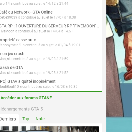
Eybi14
a contribué au sujet le 14/12 à 21:44
Café du Network - GTA Online
CeCe39039
a contribué au sujet le 17/07 à 18:38
GTA RP : ? OUVERTURE DU SERVEUR RP "FIVEMOON"  ACCÈS LIBRE ?
FiveMoon
a contribué au sujet le 14/04 à 14:51
proprieté casse auto
L'anonyme n°1
a contribué au sujet le 01/04 à 19:01
mon jeu crash
Mas_si
a contribué au sujet le 19/03 à 21:59
crash de GTA
Mas_si
a contribué au sujet le 19/03 à 21:52
[PC] GTAV a quitté inopinément
BouliBouli10
a contribué au sujet le 16/03 à 16:35
Accéder aux forums GTANF
éléchargements GTA 5
Derniers
Top
Note