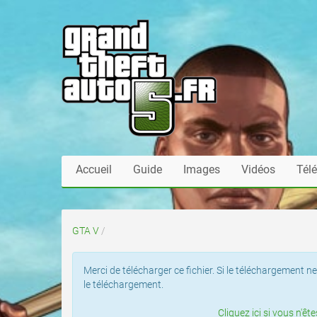
Accueil
Guide
Images
Vidéos
Tél
GTA V
/
Merci de télécharger ce fichier. Si le téléchargemen
le téléchargement.
Cliquez ici si vous n'ê