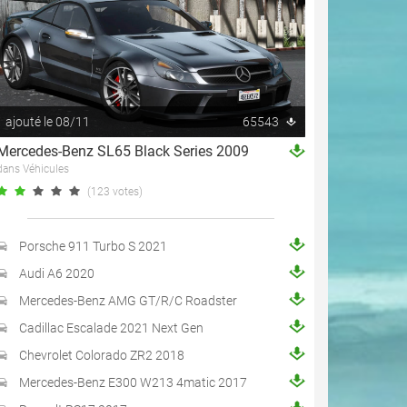
ajouté le 08/11
65543
Mercedes-Benz SL65 Black Series 2009
dans Véhicules
(123 votes)
Porsche 911 Turbo S 2021
Audi A6 2020
Mercedes-Benz AMG GT/R/C Roadster
Cadillac Escalade 2021 Next Gen
Chevrolet Colorado ZR2 2018
Mercedes-Benz E300 W213 4matic 2017