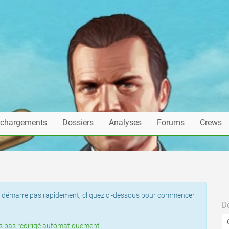
échargements
Dossiers
Analyses
Forums
Crews
t ne démarre pas rapidement, cliquez ci-dessous pour commencer
De
tes pas redirigé automatiquement.