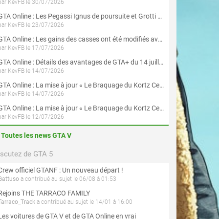
par KevFB le 30/07/2026
GTA Online : Les Pegassi Ignus de poursuite et Grotti Veleno GT sont maintenant disponibles
par KevFB le 23/07/2026
GTA Online : Les gains des casses ont été modifiés avec la mise à jour « Le Braquage du Kortz Center »
par KevFB le 17/07/2026
GTA Online : Détails des avantages de GTA+ du 14 juillet au 12 août
par KevFB le 14/07/2026
GTA Online : La mise à jour « Le Braquage du Kortz Center » est maintenant disponible
par KevFB le 14/07/2026
GTA Online : La mise à jour « Le Braquage du Kortz Center » est disponible en préchargement sur PS5 et Xbox Series X|S
par KevFB le 12/07/2026
Toutes les news GTA V
iscutez de GTA 5
Crew officiel GTANF : Un nouveau départ !
Gattuso
a contribué au sujet le 06/08 à 01:53
Rejoins THE TARRACO FAMILY
Tarraco_Track
a contribué au sujet le 14/01 à 16:00
Les voitures de GTA V et de GTA Online en vrai