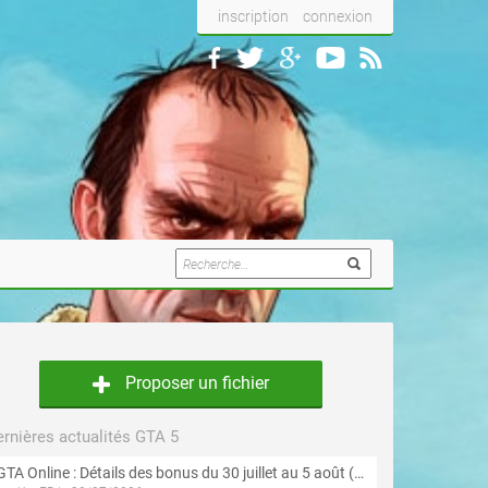
inscription
connexion
Proposer un fichier
rnières actualités GTA 5
GTA Online : Détails des bonus du 30 juillet au 5 août (Évènement « Braquages d'été »)