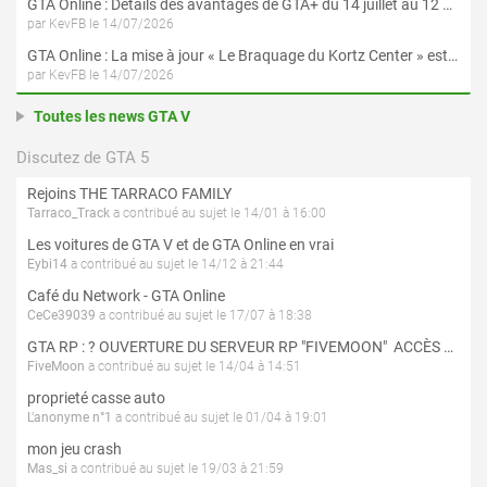
GTA Online : Détails des avantages de GTA+ du 14 juillet au 12 août
par KevFB le 14/07/2026
GTA Online : La mise à jour « Le Braquage du Kortz Center » est maintenant disponible
par KevFB le 14/07/2026
Toutes les news GTA V
Discutez de GTA 5
Rejoins THE TARRACO FAMILY
Tarraco_Track
a contribué au sujet le 14/01 à 16:00
Les voitures de GTA V et de GTA Online en vrai
Eybi14
a contribué au sujet le 14/12 à 21:44
Café du Network - GTA Online
CeCe39039
a contribué au sujet le 17/07 à 18:38
GTA RP : ? OUVERTURE DU SERVEUR RP "FIVEMOON"  ACCÈS LIBRE ?
FiveMoon
a contribué au sujet le 14/04 à 14:51
proprieté casse auto
L'anonyme n°1
a contribué au sujet le 01/04 à 19:01
mon jeu crash
Mas_si
a contribué au sujet le 19/03 à 21:59