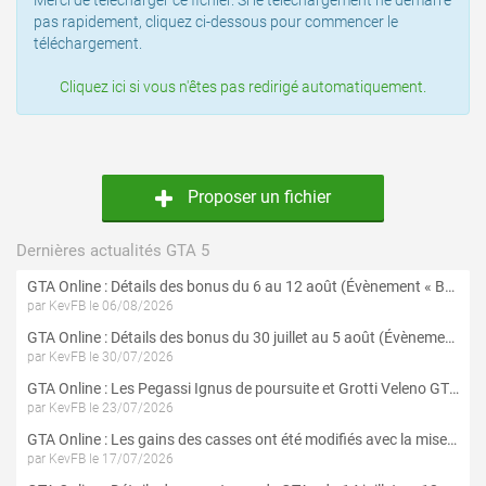
Merci de télécharger ce fichier. Si le téléchargement ne démarre
pas rapidement, cliquez ci-dessous pour commencer le
téléchargement.
Cliquez ici si vous n'êtes pas redirigé automatiquement.
Proposer un fichier
Dernières actualités GTA 5
GTA Online : Détails des bonus du 6 au 12 août (Évènement « Braquages de l'été » - Suite et fin)
par KevFB le 06/08/2026
GTA Online : Détails des bonus du 30 juillet au 5 août (Évènement « Braquages d'été »)
par KevFB le 30/07/2026
GTA Online : Les Pegassi Ignus de poursuite et Grotti Veleno GT sont maintenant disponibles
par KevFB le 23/07/2026
GTA Online : Les gains des casses ont été modifiés avec la mise à jour « Le Braquage du Kortz Center »
par KevFB le 17/07/2026