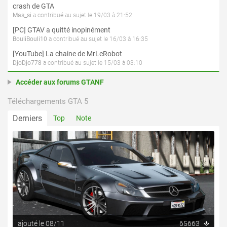
crash de GTA
Mas_si
a contribué au sujet le 19/03 à 21:52
[PC] GTAV a quitté inopinément
BouliBouli10
a contribué au sujet le 16/03 à 16:35
[YouTube] La chaine de MrLeRobot
DjoDjo778
a contribué au sujet le 15/03 à 03:10
Accéder aux forums GTANF
Téléchargements GTA 5
Derniers
Top
Note
ajouté le 08/11
65663