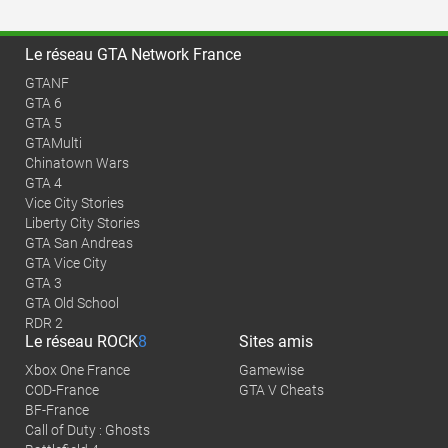
Le réseau GTA Network France
GTANF
GTA 6
GTA 5
GTAMulti
Chinatown Wars
GTA 4
Vice City Stories
Liberty City Stories
GTA San Andreas
GTA Vice City
GTA 3
GTA Old School
RDR 2
Le réseau
ROCK
8
Sites amis
Xbox One France
Gamewise
COD-France
GTA V Cheats
BF-France
Call of Duty : Ghosts