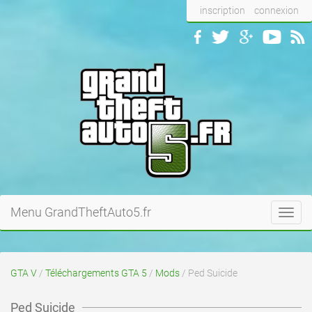
inscription
connexion
Menu GrandTheftAuto5.fr
Toggl
navig
GTA V
/
Téléchargements GTA 5
/
Mods
/ Ped Suicide
Ped Suicide