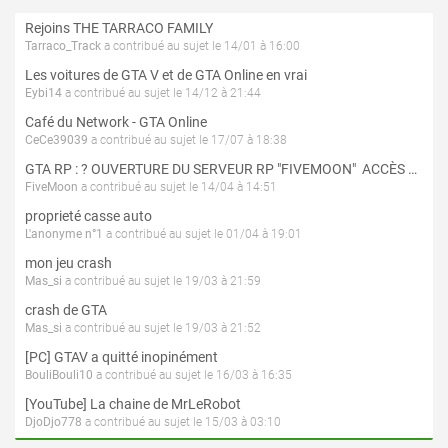
Rejoins THE TARRACO FAMILY
Tarraco_Track
a contribué au sujet le 14/01 à 16:00
Les voitures de GTA V et de GTA Online en vrai
Eybi14
a contribué au sujet le 14/12 à 21:44
Café du Network - GTA Online
CeCe39039
a contribué au sujet le 17/07 à 18:38
GTA RP : ? OUVERTURE DU SERVEUR RP "FIVEMOON"  ACCÈS LIBRE ?
FiveMoon
a contribué au sujet le 14/04 à 14:51
proprieté casse auto
L'anonyme n°1
a contribué au sujet le 01/04 à 19:01
mon jeu crash
Mas_si
a contribué au sujet le 19/03 à 21:59
crash de GTA
Mas_si
a contribué au sujet le 19/03 à 21:52
[PC] GTAV a quitté inopinément
BouliBouli10
a contribué au sujet le 16/03 à 16:35
[YouTube] La chaine de MrLeRobot
DjoDjo778
a contribué au sujet le 15/03 à 03:10