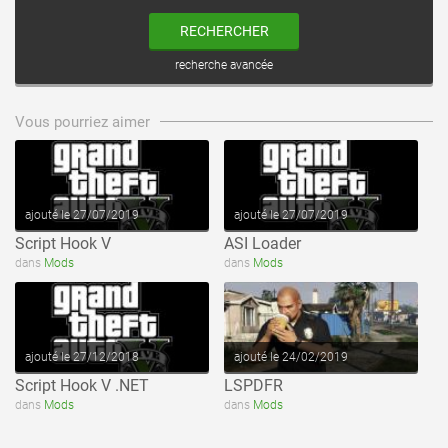
RECHERCHER
recherche avancée
voir ce fichier
voir ce fichier
Vous pourriez aimer
ajouté le 27/07/2019
ajouté le 27/07/2019
Script Hook V
ASI Loader
voir ce fichier
voir ce fichier
dans
Mods
dans
Mods
ajouté le 27/12/2018
ajouté le 24/02/2019
Script Hook V .NET
LSPDFR
dans
Mods
dans
Mods