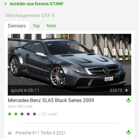
Accéder aux forums GTANF
Téléchargements GTA 5
Derniers
Top
Note
ajouté le 08/11
65675
Mercedes-Benz SL65 Black Series 2009
dans Véhicules
(123 votes)
Porsche 911 Turbo S 2021