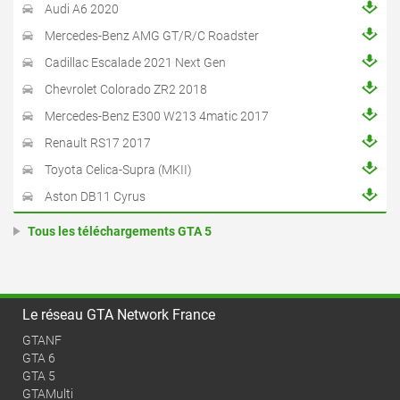
Audi A6 2020
Mercedes-Benz AMG GT/R/C Roadster
Cadillac Escalade 2021 Next Gen
Chevrolet Colorado ZR2 2018
Mercedes-Benz E300 W213 4matic 2017
Renault RS17 2017
Toyota Celica-Supra (MKII)
Aston DB11 Cyrus
Tous les téléchargements GTA 5
Le réseau GTA Network France
GTANF
GTA 6
GTA 5
GTAMulti