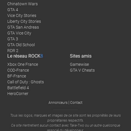
Chinatown Wars
GTA 4
Vice City Stories
Liberty City Stories
GTA San Andreas
GTA Vice City
GTA 3
GTA Old School
RDR 2
Le réseau
ROCK
8
Sites amis
Xbox One France
Gamewise
COD-France
GTA V Cheats
BF-France
Call of Duty : Ghosts
Battlefield 4
HeroCorner
|
Annonceurs
Contact
Tous les logos, marques et images de ce site sont les propriétés de leurs
propriétaires respectifs.
Ce site n'entretient aucun contact avec
Take-Two
ou un autre quelconque
associé du développeur.