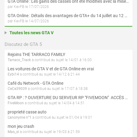
GTA Online : Les gains des casses ont été modifiés avec la mise à jour « Le Braquage du Kortz Center »
par KevFB le 17/07/2026
GTA Online : Détails des avantages de GTA+ du 14 juillet au 12 août
par KevFB le 14/07/2026
Toutes les news GTA V
Discutez de GTA 5
Rejoins THE TARRACO FAMILY
Tarraco_Track
a contribué au sujet le 14/01 à 16:00
Les voitures de GTA V et de GTA Online en vrai
Eybi14
a contribué au sujet le 14/12 à 21:44
Café du Network - GTA Online
CeCe39039
a contribué au sujet le 17/07 à 18:38
GTA RP : ? OUVERTURE DU SERVEUR RP "FIVEMOON"  ACCÈS LIBRE ?
FiveMoon
a contribué au sujet le 14/04 à 14:51
proprieté casse auto
L'anonyme n°1
a contribué au sujet le 01/04 à 19:01
mon jeu crash
Mas_si
a contribué au sujet le 19/03 à 21:59