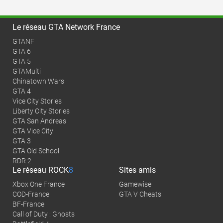
Le réseau GTA Network France
GTANF
GTA 6
GTA 5
GTAMulti
Chinatown Wars
GTA 4
Vice City Stories
Liberty City Stories
GTA San Andreas
GTA Vice City
GTA 3
GTA Old School
RDR 2
Le réseau
ROCK
8
Sites amis
Xbox One France
Gamewise
COD-France
GTA V Cheats
BF-France
Call of Duty : Ghosts