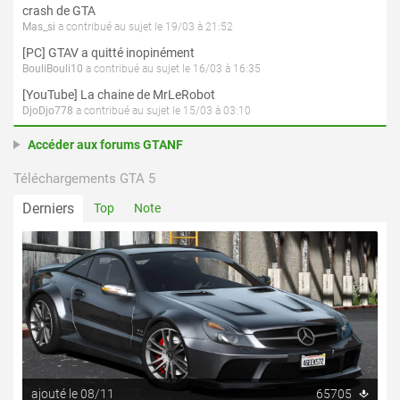
crash de GTA
Mas_si
a contribué au sujet le 19/03 à 21:52
[PC] GTAV a quitté inopinément
BouliBouli10
a contribué au sujet le 16/03 à 16:35
[YouTube] La chaine de MrLeRobot
DjoDjo778
a contribué au sujet le 15/03 à 03:10
Accéder aux forums GTANF
Téléchargements GTA 5
Derniers
Top
Note
ajouté le 08/11
65705