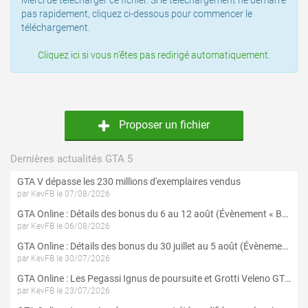
Merci de télécharger ce fichier. Si le téléchargement ne démarre
pas rapidement, cliquez ci-dessous pour commencer le
téléchargement.
Cliquez ici si vous n'êtes pas redirigé automatiquement.
Proposer un fichier
Dernières actualités GTA 5
GTA V dépasse les 230 millions d'exemplaires vendus
par KevFB le 07/08/2026
GTA Online : Détails des bonus du 6 au 12 août (Évènement « Braquages de l'été » - Suite et fin)
par KevFB le 06/08/2026
GTA Online : Détails des bonus du 30 juillet au 5 août (Évènement « Braquages d'été »)
par KevFB le 30/07/2026
GTA Online : Les Pegassi Ignus de poursuite et Grotti Veleno GT sont maintenant disponibles
par KevFB le 23/07/2026