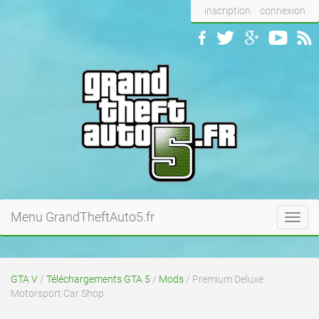
inscription
connexion
Menu GrandTheftAuto5.fr
Toggl
navig
GTA V
/
Téléchargements GTA 5
/
Mods
/ Premium Deluxe
Motorsport Car Shop