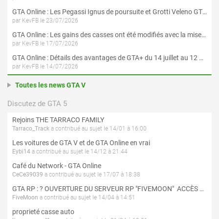
GTA Online : Les Pegassi Ignus de poursuite et Grotti Veleno GT sont maintenant disponibles
par KevFB le 23/07/2026
GTA Online : Les gains des casses ont été modifiés avec la mise à jour « Le Braquage du Kortz Center »
par KevFB le 17/07/2026
GTA Online : Détails des avantages de GTA+ du 14 juillet au 12 août
par KevFB le 14/07/2026
Toutes les news GTA V
Discutez de GTA 5
Rejoins THE TARRACO FAMILY
Tarraco_Track
a contribué au sujet le 14/01 à 16:00
Les voitures de GTA V et de GTA Online en vrai
Eybi14
a contribué au sujet le 14/12 à 21:44
Café du Network - GTA Online
CeCe39039
a contribué au sujet le 17/07 à 18:38
GTA RP : ? OUVERTURE DU SERVEUR RP "FIVEMOON"  ACCÈS LIBRE ?
FiveMoon
a contribué au sujet le 14/04 à 14:51
proprieté casse auto