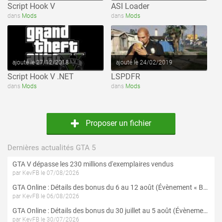
Script Hook V
ASI Loader
voir ce fichier
voir ce fichier
dans
Mods
dans
Mods
ajouté le 27/12/2018
ajouté le 24/02/2019
Script Hook V .NET
LSPDFR
dans
Mods
dans
Mods
Proposer un fichier
Dernières actualités GTA 5
GTA V dépasse les 230 millions d'exemplaires vendus
par KevFB le 07/08/2026
GTA Online : Détails des bonus du 6 au 12 août (Évènement « Braquages de l'été » - Suite et fin)
par KevFB le 06/08/2026
GTA Online : Détails des bonus du 30 juillet au 5 août (Évènement « Braquages d'été »)
par KevFB le 30/07/2026