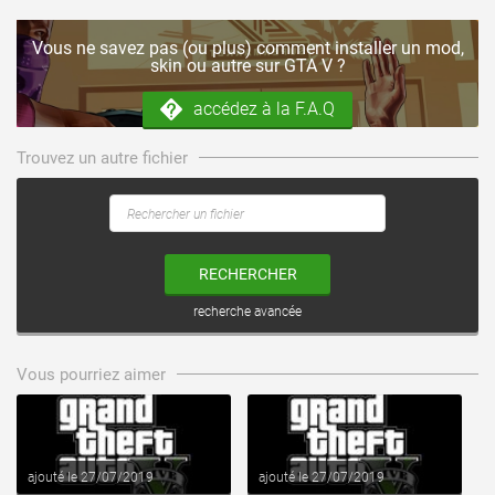
Vous ne savez pas (ou plus) comment installer un mod,
skin ou autre sur GTA V ?
accédez à la F.A.Q
Trouvez un autre fichier
RECHERCHER
recherche avancée
voir ce fichier
voir ce fichier
Vous pourriez aimer
ajouté le 27/07/2019
ajouté le 27/07/2019