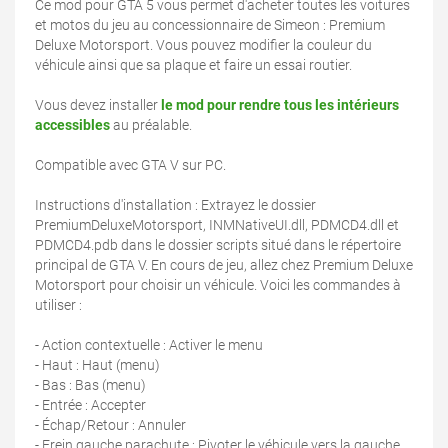
Ce mod pour GTA 5 vous permet d'acheter toutes les voitures
et motos du jeu au concessionnaire de Simeon : Premium
Deluxe Motorsport. Vous pouvez modifier la couleur du
véhicule ainsi que sa plaque et faire un essai routier.
Vous devez installer
le mod pour rendre tous les intérieurs
accessibles
au préalable.
Compatible avec GTA V sur PC.
Instructions d'installation : Extrayez le dossier
PremiumDeluxeMotorsport, INMNativeUI.dll, PDMCD4.dll et
PDMCD4.pdb dans le dossier scripts situé dans le répertoire
principal de GTA V. En cours de jeu, allez chez Premium Deluxe
Motorsport pour choisir un véhicule. Voici les commandes à
utiliser :
- Action contextuelle : Activer le menu
- Haut : Haut (menu)
- Bas : Bas (menu)
- Entrée : Accepter
- Échap/Retour : Annuler
- Frein gauche parachute : Pivoter le véhicule vers la gauche