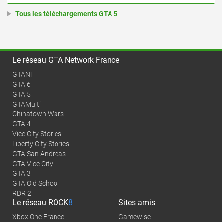
Tous les téléchargements GTA 5
Le réseau GTA Network France
GTANF
GTA 6
GTA 5
GTAMulti
Chinatown Wars
GTA 4
Vice City Stories
Liberty City Stories
GTA San Andreas
GTA Vice City
GTA 3
GTA Old School
RDR 2
Le réseau
ROCK
8
Sites amis
Xbox One France
Gamewise