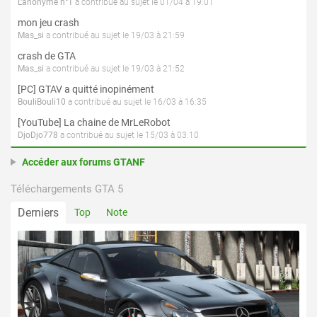
L'anonyme n°1
a contribué au sujet le 01/04 à 19:01
mon jeu crash
Mas_si
a contribué au sujet le 19/03 à 21:59
crash de GTA
Mas_si
a contribué au sujet le 19/03 à 21:52
[PC] GTAV a quitté inopinément
BouliBouli10
a contribué au sujet le 16/03 à 16:35
[YouTube] La chaine de MrLeRobot
DjoDjo778
a contribué au sujet le 15/03 à 03:10
Accéder aux forums GTANF
Téléchargements GTA 5
Derniers
Top
Note