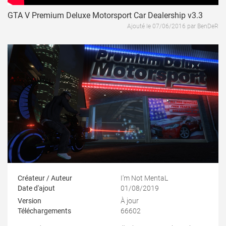
GTA V Premium Deluxe Motorsport Car Dealership v3.3
Ajouté le 07/06/2016 par BenDeR
Créateur / Auteur
I'm Not MentaL
Date d'ajout
01/08/2019
Version
À jour
Téléchargements
66602