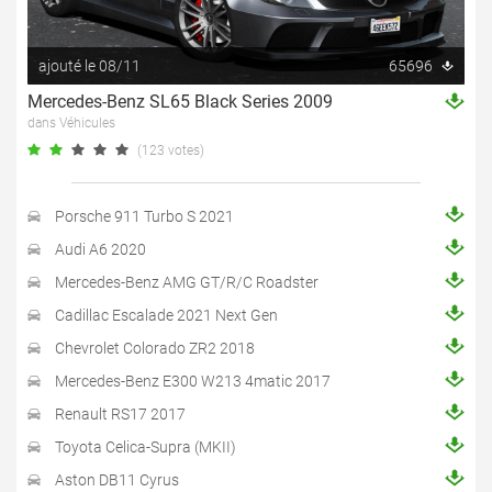
ajouté le 08/11
65696
Mercedes-Benz SL65 Black Series 2009
dans Véhicules
(123 votes)
Porsche 911 Turbo S 2021
Audi A6 2020
Mercedes-Benz AMG GT/R/C Roadster
Cadillac Escalade 2021 Next Gen
Chevrolet Colorado ZR2 2018
Mercedes-Benz E300 W213 4matic 2017
Renault RS17 2017
Toyota Celica-Supra (MKII)
Aston DB11 Cyrus