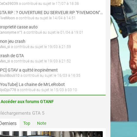
CeCe39039
a contribué au sujet le 17/07 à 18:38
GTA RP : ? OUVERTURE DU SERVEUR RP "FIVEMOON"  ACCÈS LIBRE ?
FiveMoon
a contribué au sujet le 14/04 à 14:51
proprieté casse auto
L'anonyme n°1
a contribué au sujet le 01/04 à 19:01
mon jeu crash
Mas_si
a contribué au sujet le 19/03 à 21:59
crash de GTA
Mas_si
a contribué au sujet le 19/03 à 21:52
[PC] GTAV a quitté inopinément
BouliBouli10
a contribué au sujet le 16/03 à 16:35
[YouTube] La chaine de MrLeRobot
DjoDjo778
a contribué au sujet le 15/03 à 03:10
Accéder aux forums GTANF
éléchargements GTA 5
Derniers
Top
Note