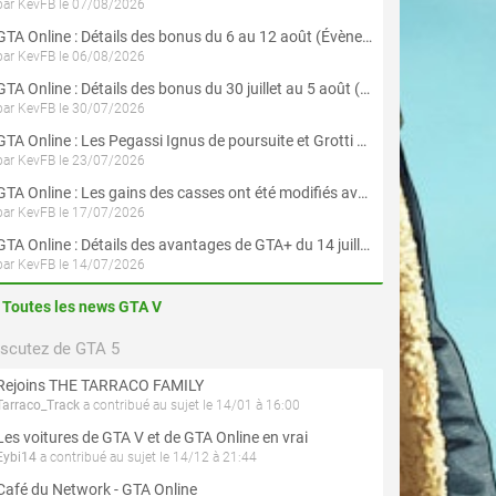
par KevFB le 07/08/2026
GTA Online : Détails des bonus du 6 au 12 août (Évènement « Braquages de l'été » - Suite et fin)
par KevFB le 06/08/2026
GTA Online : Détails des bonus du 30 juillet au 5 août (Évènement « Braquages d'été »)
par KevFB le 30/07/2026
GTA Online : Les Pegassi Ignus de poursuite et Grotti Veleno GT sont maintenant disponibles
par KevFB le 23/07/2026
GTA Online : Les gains des casses ont été modifiés avec la mise à jour « Le Braquage du Kortz Center »
par KevFB le 17/07/2026
GTA Online : Détails des avantages de GTA+ du 14 juillet au 12 août
par KevFB le 14/07/2026
Toutes les news GTA V
iscutez de GTA 5
Rejoins THE TARRACO FAMILY
Tarraco_Track
a contribué au sujet le 14/01 à 16:00
Les voitures de GTA V et de GTA Online en vrai
Eybi14
a contribué au sujet le 14/12 à 21:44
Café du Network - GTA Online