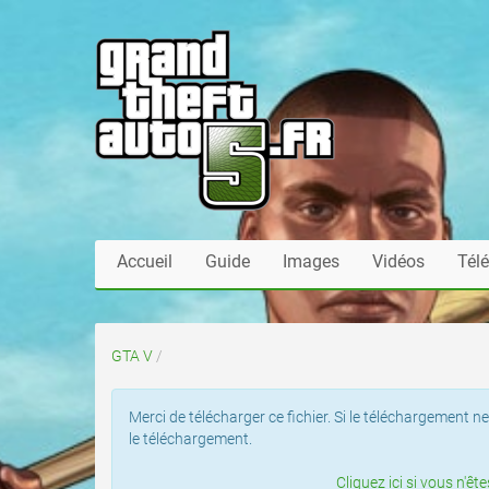
Accueil
Guide
Images
Vidéos
Tél
GTA V
/
Merci de télécharger ce fichier. Si le téléchargemen
le téléchargement.
Cliquez ici si vous n'ê