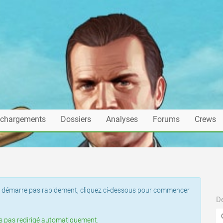
échargements
Dossiers
Analyses
Forums
Crews
t ne démarre pas rapidement, cliquez ci-dessous pour commencer
De
tes pas redirigé automatiquement.