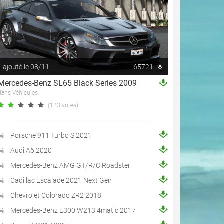
ajouté le 08/11
65721
Mercedes-Benz SL65 Black Series 2009
dans Véhicules
(123 votes)
Porsche 911 Turbo S 2021
Audi A6 2020
Mercedes-Benz AMG GT/R/C Roadster
Cadillac Escalade 2021 Next Gen
Chevrolet Colorado ZR2 2018
Mercedes-Benz E300 W213 4matic 2017