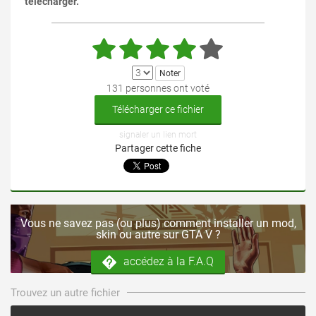
télécharger.
131 personnes ont voté
Télécharger ce fichier
signaler un lien mort
Partager cette fiche
Vous ne savez pas (ou plus) comment installer un mod,
skin ou autre sur GTA V ?
accédez à la F.A.Q
Trouvez un autre fichier