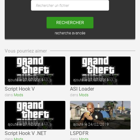
RECHERCHER
recherche avancée
voir ce fichier
voir ce fichier
Vous pourriez aimer
ajouté le 27/07/2019
ajouté le 27/07/2019
Script Hook V
ASI Loader
voir ce fichier
voir ce fichier
dans
Mods
dans
Mods
ajouté le 27/12/2018
ajouté le 24/02/2019
Script Hook V .NET
LSPDFR
dans
Mods
dans
Mods