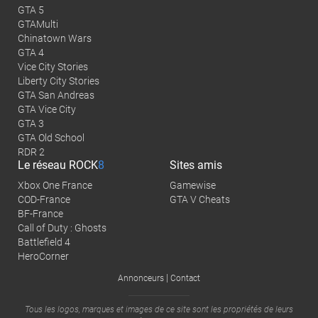
GTA 5
GTAMulti
Chinatown Wars
GTA 4
Vice City Stories
Liberty City Stories
GTA San Andreas
GTA Vice City
GTA 3
GTA Old School
RDR 2
Le réseau
ROCK
8
Sites amis
Xbox One France
Gamewise
COD-France
GTA V Cheats
BF-France
Call of Duty : Ghosts
Battlefield 4
HeroCorner
|
Annonceurs
Contact
Tous les logos, marques et images de ce site sont les propriétés de leurs