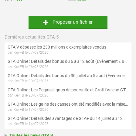
Proposer un fichier
Dernières actualités GTA 5
GTA V dépasse les 230 millions d'exemplaires vendus
par KevFB le 07/08/2026
GTA Online : Détails des bonus du 6 au 12 août (Évènement « Braquages de l'été » - Suite et fin)
par KevFB le 06/08/2026
GTA Online : Détails des bonus du 30 juillet au 5 août (Évènement « Braquages d'été »)
par KevFB le 30/07/2026
GTA Online : Les Pegassi Ignus de poursuite et Grotti Veleno GT sont maintenant disponibles
par KevFB le 23/07/2026
GTA Online : Les gains des casses ont été modifiés avec la mise à jour « Le Braquage du Kortz Center »
par KevFB le 17/07/2026
GTA Online : Détails des avantages de GTA+ du 14 juillet au 12 août
par KevFB le 14/07/2026
Toutes les news GTA V