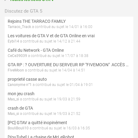
Discutez de GTA 5
Rejoins THE TARRACO FAMILY
Tarraco_Track
a contribué au sujet le 14/01 à 16:00
Les voitures de GTA V et de GTA Online en vrai
Eybi14
a contribué au sujet le 14/12 à 21:44
Café du Network - GTA Online
CeCe39039
a contribué au sujet le 17/07 à 18:38
GTA RP : ? OUVERTURE DU SERVEUR RP "FIVEMOON"  ACCÈS LIBRE ?
FiveMoon
a contribué au sujet le 14/04 à 14:51
proprieté casse auto
L'anonyme n°1
a contribué au sujet le 01/04 à 19:01
mon jeu crash
Mas_si
a contribué au sujet le 19/03 à 21:59
crash de GTA
Mas_si
a contribué au sujet le 19/03 à 21:52
[PC] GTAV a quitté inopinément
BouliBouli10
a contribué au sujet le 16/03 à 16:35
[YouTube] La chaine de MrLeRobot