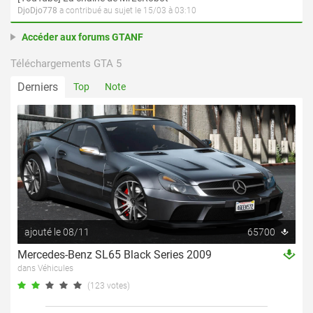
DjoDjo778
a contribué au sujet le 15/03 à 03:10
Accéder aux forums GTANF
Téléchargements GTA 5
Derniers
Top
Note
ajouté le 08/11
65700
Mercedes-Benz SL65 Black Series 2009
dans Véhicules
(123 votes)