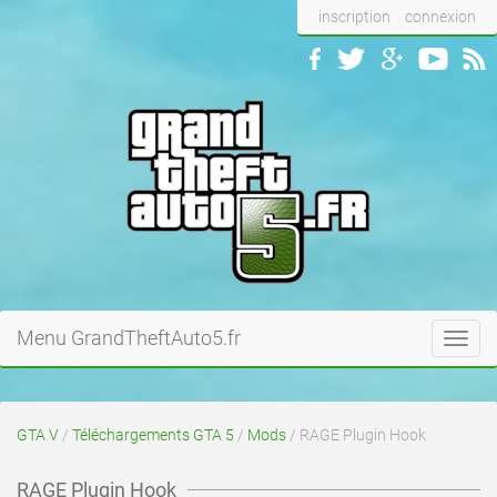
inscription
connexion
Menu GrandTheftAuto5.fr
Toggl
navig
GTA V
/
Téléchargements GTA 5
/
Mods
/ RAGE Plugin Hook
RAGE Plugin Hook