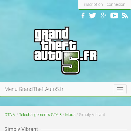
inscription
connexion
Menu GrandTheftAuto5.fr
Toggl
navig
GTA V
/
Téléchargements GTA 5
/
Mods
/ Simply Vibrant
Simply Vibrant