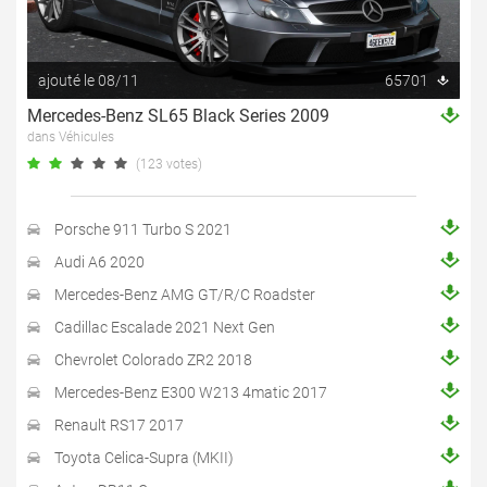
ajouté le 08/11
65701
Mercedes-Benz SL65 Black Series 2009
dans Véhicules
(123 votes)
Porsche 911 Turbo S 2021
Audi A6 2020
Mercedes-Benz AMG GT/R/C Roadster
Cadillac Escalade 2021 Next Gen
Chevrolet Colorado ZR2 2018
Mercedes-Benz E300 W213 4matic 2017
Renault RS17 2017
Toyota Celica-Supra (MKII)