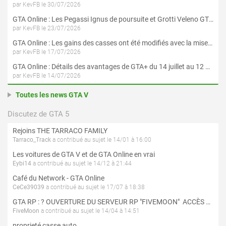
par KevFB le 30/07/2026
GTA Online : Les Pegassi Ignus de poursuite et Grotti Veleno GT sont maintenant disponibles
par KevFB le 23/07/2026
GTA Online : Les gains des casses ont été modifiés avec la mise à jour « Le Braquage du Kortz Center »
par KevFB le 17/07/2026
GTA Online : Détails des avantages de GTA+ du 14 juillet au 12 août
par KevFB le 14/07/2026
Toutes les news GTA V
Discutez de GTA 5
Rejoins THE TARRACO FAMILY
Tarraco_Track
a contribué au sujet le 14/01 à 16:00
Les voitures de GTA V et de GTA Online en vrai
Eybi14
a contribué au sujet le 14/12 à 21:44
Café du Network - GTA Online
CeCe39039
a contribué au sujet le 17/07 à 18:38
GTA RP : ? OUVERTURE DU SERVEUR RP "FIVEMOON"  ACCÈS LIBRE ?
FiveMoon
a contribué au sujet le 14/04 à 14:51
proprieté casse auto