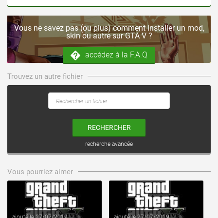
Vous ne savez pas (ou plus) comment installer un mod,
skin ou autre sur GTA V ?
accédez à la F.A.Q
Trouvez un autre fichier
RECHERCHER
recherche avancée
voir ce fichier
voir ce fichier
Vous pourriez aimer
ajouté le 27/07/2019
ajouté le 27/07/2019