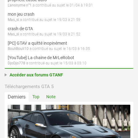
L'anonyme n°1
a contribué au sujet le 01/04 à 19:01
mon jeu crash
Mas_si
a contribué au sujet le 19/03 à 21:59
crash de GTA
Mas_si
a contribué au sujet le 19/03 à 21:52
[PC] GTAV a quitté inopinément
BouliBouli10
a contribué au sujet le 16/03 à 16:35
[YouTube] La chaine de MrLeRobot
DjoDjo778
a contribué au sujet le 15/03 à 03:10
Accéder aux forums GTANF
Téléchargements GTA 5
Derniers
Top
Note