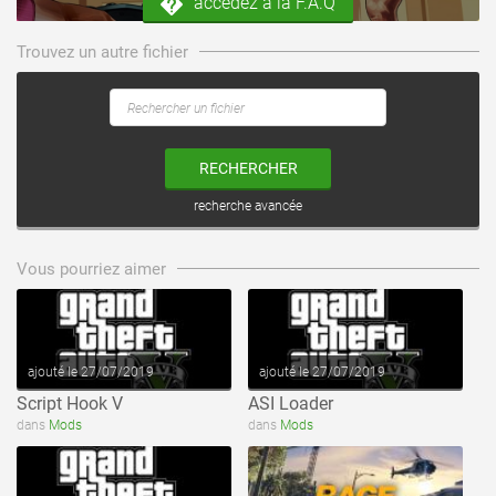
accédez à la F.A.Q
Trouvez un autre fichier
RECHERCHER
recherche avancée
voir ce fichier
voir ce fichier
Vous pourriez aimer
ajouté le 27/07/2019
ajouté le 27/07/2019
Script Hook V
ASI Loader
voir ce fichier
voir ce fichier
dans
Mods
dans
Mods