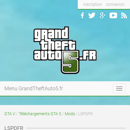
inscription
connexion
Menu GrandTheftAuto5.fr
Toggl
navig
GTA V
/
Téléchargements GTA 5
/
Mods
/ LSPDFR
LSPDFR