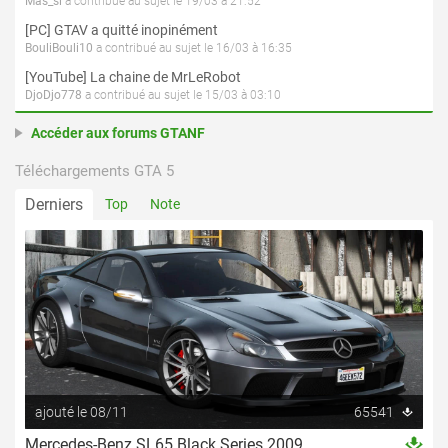
Mas_si
a contribué au sujet le 19/03 à 21:52
[PC] GTAV a quitté inopinément
BouliBouli10
a contribué au sujet le 16/03 à 16:35
[YouTube] La chaine de MrLeRobot
DjoDjo778
a contribué au sujet le 15/03 à 03:10
Accéder aux forums GTANF
Téléchargements GTA 5
Derniers
Top
Note
ajouté le 08/11
65541
Mercedes-Benz SL65 Black Series 2009