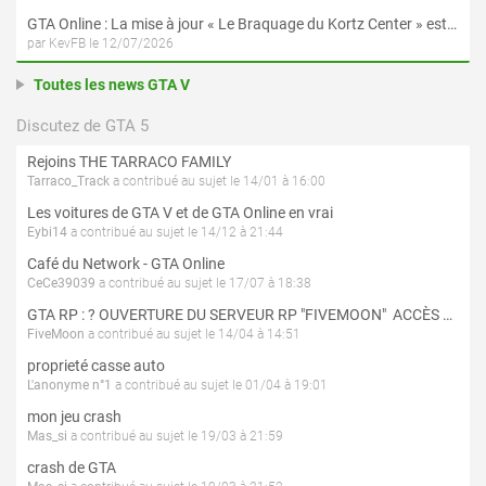
GTA Online : La mise à jour « Le Braquage du Kortz Center » est disponible en préchargement sur PS5 et Xbox Series X|S
par KevFB le 12/07/2026
Toutes les news GTA V
Discutez de GTA 5
Rejoins THE TARRACO FAMILY
Tarraco_Track
a contribué au sujet le 14/01 à 16:00
Les voitures de GTA V et de GTA Online en vrai
Eybi14
a contribué au sujet le 14/12 à 21:44
Café du Network - GTA Online
CeCe39039
a contribué au sujet le 17/07 à 18:38
GTA RP : ? OUVERTURE DU SERVEUR RP "FIVEMOON"  ACCÈS LIBRE ?
FiveMoon
a contribué au sujet le 14/04 à 14:51
proprieté casse auto
L'anonyme n°1
a contribué au sujet le 01/04 à 19:01
mon jeu crash
Mas_si
a contribué au sujet le 19/03 à 21:59
crash de GTA