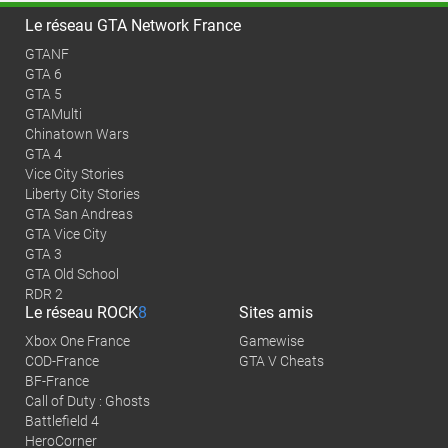
Le réseau GTA Network France
GTANF
GTA 6
GTA 5
GTAMulti
Chinatown Wars
GTA 4
Vice City Stories
Liberty City Stories
GTA San Andreas
GTA Vice City
GTA 3
GTA Old School
RDR 2
Le réseau
ROCK
8
Sites amis
Xbox One France
Gamewise
COD-France
GTA V Cheats
BF-France
Call of Duty : Ghosts
Battlefield 4
HeroCorner