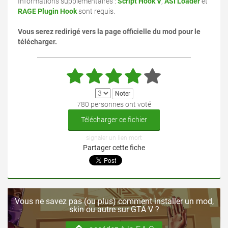
Informations supplémentaires :
Script Hook V
,
ASI Loader
et
RAGE Plugin Hook
sont requis.
Vous serez redirigé vers la page officielle du mod pour le
télécharger.
780 personnes ont voté
Télécharger ce fichier
signaler un lien mort
Partager cette fiche
Vous ne savez pas (ou plus) comment installer un mod,
skin ou autre sur GTA V ?