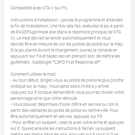
Compatible avec GTA V sur PC.
Instructions d'installation : Lancez le programme et attendez
la fin de l'installation. Une fois cela fait, exécutez le jeu à partir
de RAGEPluginHook.exe (dans le répertoire principal de GTA
V). Le mod devrait se lancer automatiquement et vous
devriez être en mesure de voir les postes de police sur la map.
Si le jeu plante durant le chargement, ouvrez la console en
appuyant sur F4 et tapez ceci en prenant soin de mettre les
guillemets : loadplugin
LSPD First Response.dll
Comment utiliser le mod :
- Au tout début, dirigez-vous au poste de police le plus proche
(indiqué sur la map). Vous serez alors invité à y entrer.
Appuyez sur E lorsque demandé et vous pourrez choisir votre
personnage ainsi que votre véhicule.
- Vous pouvez désormais choisir d'être en service ou non à
partir des vestiaires du poste de police au centre-ville. Pour
être automatiquement en service, appuyez sur F9.
- Pour arrêter un suspect, visez-le avec votre arme et appuyez
sur E. Suivez ensuite les instructions à l'écran. Le suspect
mettra ses mains dans les airs. Appuyez sur E pour qu'il se