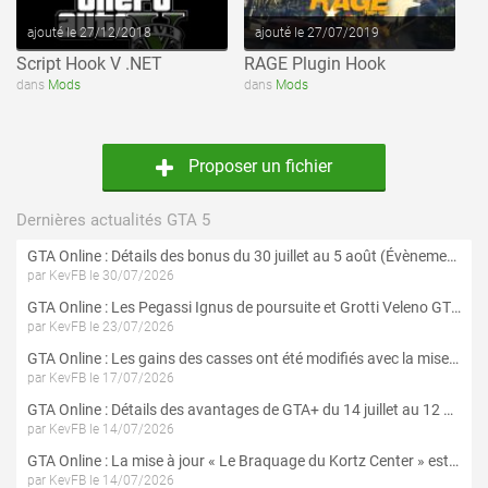
ajouté le 27/12/2018
ajouté le 27/07/2019
Script Hook V .NET
RAGE Plugin Hook
dans
Mods
dans
Mods
Proposer un fichier
Dernières actualités GTA 5
GTA Online : Détails des bonus du 30 juillet au 5 août (Évènement « Braquages d'été »)
par KevFB le 30/07/2026
GTA Online : Les Pegassi Ignus de poursuite et Grotti Veleno GT sont maintenant disponibles
par KevFB le 23/07/2026
GTA Online : Les gains des casses ont été modifiés avec la mise à jour « Le Braquage du Kortz Center »
par KevFB le 17/07/2026
GTA Online : Détails des avantages de GTA+ du 14 juillet au 12 août
par KevFB le 14/07/2026
GTA Online : La mise à jour « Le Braquage du Kortz Center » est maintenant disponible
par KevFB le 14/07/2026