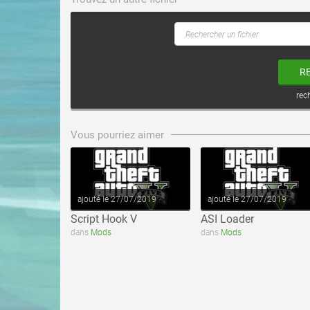
R
rec
voir ce fichier
voir ce fichier
Vous pourriez aimer
ajouté le 27/07/2019
ajouté le 27/07/2019
Script Hook V
ASI Loader
dans
Mods
dans
Mods