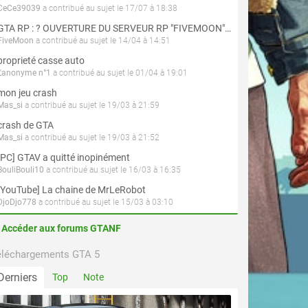
CeCe39039
a contribué au sujet le 17/07 à 18:38
GTA RP : ? OUVERTURE DU SERVEUR RP "FIVEMOON"  ACCÈS LIBRE ?
FiveMoon
a contribué au sujet le 14/04 à 14:51
proprieté casse auto
L'anonyme n°1
a contribué au sujet le 01/04 à 19:01
mon jeu crash
Mas_si
a contribué au sujet le 19/03 à 21:59
crash de GTA
Mas_si
a contribué au sujet le 19/03 à 21:52
[PC] GTAV a quitté inopinément
BouliBouli10
a contribué au sujet le 16/03 à 16:35
[YouTube] La chaine de MrLeRobot
DjoDjo778
a contribué au sujet le 15/03 à 03:10
Accéder aux forums GTANF
éléchargements GTA 5
Derniers
Top
Note