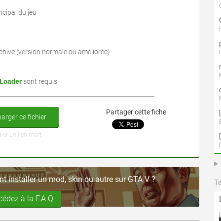
ncipal du jeu
rchive (version normale ou améliorée)
 Loader
sont requis.
Partager cette fiche
arger ce fichier
aler un lien mort
 installer un mod, skin ou autre sur GTA V ?
T
cédez à la F.A.Q