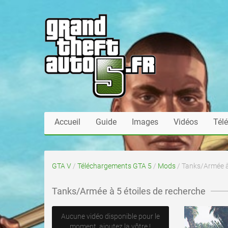
Accueil
Guide
Images
Vidéos
Tél
GTA V
/
Téléchargements GTA 5
/
Mods
/ Tanks/Armée à 
Tanks/Armée à 5 étoiles de recherche
Aucune vidéo disponible pour le
moment, ajoutez la vôtre !