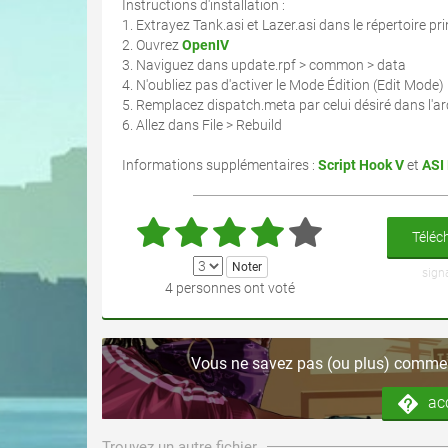
Instructions d'installation :
1. Extrayez Tank.asi et Lazer.asi dans le répertoire pri
2. Ouvrez
OpenIV
3. Naviguez dans update.rpf > common > data
4. N'oubliez pas d'activer le Mode Édition (Edit Mode)
5. Remplacez dispatch.meta par celui désiré dans l'a
6. Allez dans File > Rebuild
Informations supplémentaires :
Script Hook V
et
ASI
Téléch
sign
4 personnes ont voté
Vous ne savez pas (ou plus) comment
ac
Trouvez un autre fichier