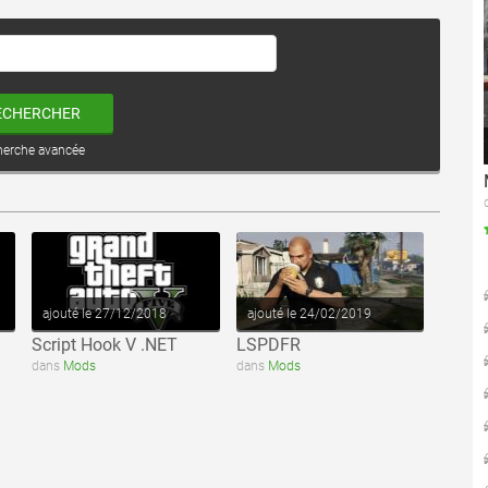
ECHERCHER
herche avancée
voir ce fichier
voir ce fichier
ajouté le 27/12/2018
ajouté le 24/02/2019
Script Hook V .NET
LSPDFR
dans
Mods
dans
Mods