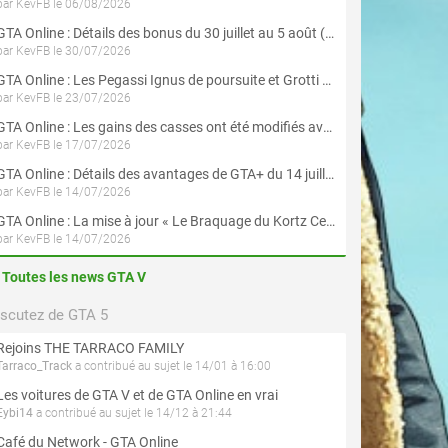
par KevFB le 06/08/2026
GTA Online : Détails des bonus du 30 juillet au 5 août (Évènement « Braquages d'été »)
par KevFB le 30/07/2026
GTA Online : Les Pegassi Ignus de poursuite et Grotti Veleno GT sont maintenant disponibles
par KevFB le 23/07/2026
GTA Online : Les gains des casses ont été modifiés avec la mise à jour « Le Braquage du Kortz Center »
par KevFB le 17/07/2026
GTA Online : Détails des avantages de GTA+ du 14 juillet au 12 août
par KevFB le 14/07/2026
GTA Online : La mise à jour « Le Braquage du Kortz Center » est maintenant disponible
par KevFB le 14/07/2026
Toutes les news GTA V
iscutez de GTA 5
Rejoins THE TARRACO FAMILY
Tarraco_Track
a contribué au sujet le 14/01 à 16:00
Les voitures de GTA V et de GTA Online en vrai
Eybi14
a contribué au sujet le 14/12 à 21:44
Café du Network - GTA Online