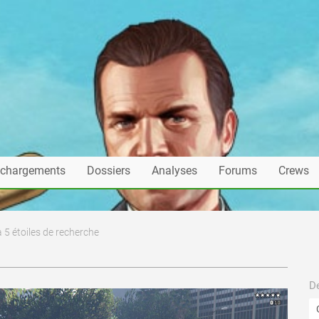
échargements
Dossiers
Analyses
Forums
Crews
5 étoiles de recherche
De