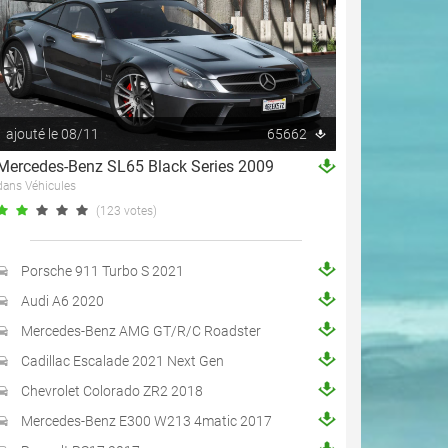
ajouté le 08/11
65662
Mercedes-Benz SL65 Black Series 2009
dans Véhicules
(123 votes)
Porsche 911 Turbo S 2021
Audi A6 2020
Mercedes-Benz AMG GT/R/C Roadster
Cadillac Escalade 2021 Next Gen
Chevrolet Colorado ZR2 2018
Mercedes-Benz E300 W213 4matic 2017