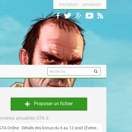
inscription
connexion
Proposer un fichier
rnières actualités GTA 5
GTA Online : Détails des bonus du 6 au 12 août (Évènement « Braquages de l'été » - Suite et fin)