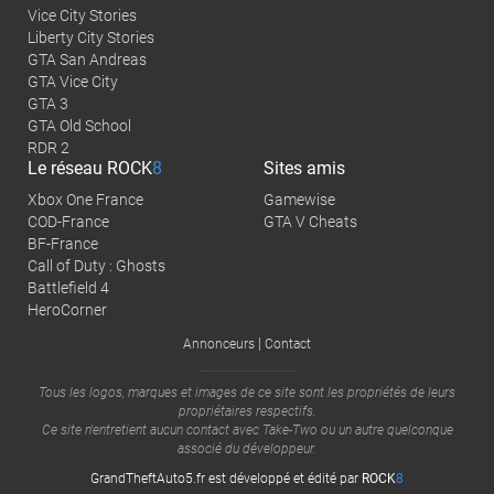
Vice City Stories
Liberty City Stories
GTA San Andreas
GTA Vice City
GTA 3
GTA Old School
RDR 2
Le réseau
ROCK
8
Sites amis
Xbox One France
Gamewise
COD-France
GTA V Cheats
BF-France
Call of Duty : Ghosts
Battlefield 4
HeroCorner
|
Annonceurs
Contact
Tous les logos, marques et images de ce site sont les propriétés de leurs
propriétaires respectifs.
Ce site n'entretient aucun contact avec
Take-Two
ou un autre quelconque
associé du développeur.
GrandTheftAuto5.fr est développé et édité par
ROCK
8