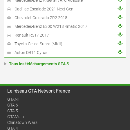
Mercedes-Benz AMG GT/R/C Roadster
Cadillac Escalade 2021 Next Gen
Chevrolet Colorado ZR2 2018
Mercedes-Benz E300 W213 4matic 2017
Renault RS17 2017
Toyota Celica-Supra (MKII)
Aston DB11 Cyrus
Tous les téléchargements GTA 5
Le réseau GTA Network France
GTANF
GTA 6
GTA 5
GTAMulti
Chinatown Wars
GTA 4