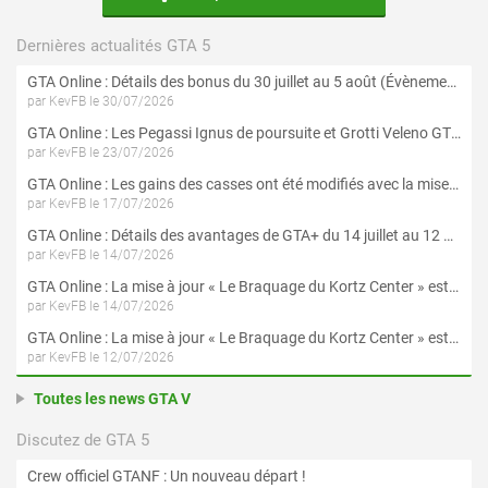
Dernières actualités GTA 5
GTA Online : Détails des bonus du 30 juillet au 5 août (Évènement « Braquages d'été »)
par KevFB le 30/07/2026
GTA Online : Les Pegassi Ignus de poursuite et Grotti Veleno GT sont maintenant disponibles
par KevFB le 23/07/2026
GTA Online : Les gains des casses ont été modifiés avec la mise à jour « Le Braquage du Kortz Center »
par KevFB le 17/07/2026
GTA Online : Détails des avantages de GTA+ du 14 juillet au 12 août
par KevFB le 14/07/2026
GTA Online : La mise à jour « Le Braquage du Kortz Center » est maintenant disponible
par KevFB le 14/07/2026
GTA Online : La mise à jour « Le Braquage du Kortz Center » est disponible en préchargement sur PS5 et Xbox Series X|S
par KevFB le 12/07/2026
Toutes les news GTA V
Discutez de GTA 5
Crew officiel GTANF : Un nouveau départ !