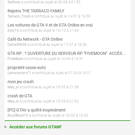
Gattuso
a contribué au sujet le 06/08 à 01:53
Rejoins THE TARRACO FAMILY
Tarraco_Track
a contribué au sujet le 14/01 à 16:00
Les voitures de GTA V et de GTA Online en vrai
Eybi14
a contribué au sujet le 14/12 à 21:44
Café du Network - GTA Online
CeCe39039
a contribué au sujet le 17/07 à 18:38
GTA RP : ? OUVERTURE DU SERVEUR RP "FIVEMOON"  ACCÈS LIBRE ?
FiveMoon
a contribué au sujet le 14/04 à 14:51
proprieté casse auto
L'anonyme n°1
a contribué au sujet le 01/04 à 19:01
mon jeu crash
Mas_si
a contribué au sujet le 19/03 à 21:59
crash de GTA
Mas_si
a contribué au sujet le 19/03 à 21:52
[PC] GTAV a quitté inopinément
BouliBouli10
a contribué au sujet le 16/03 à 16:35
Accéder aux forums GTANF