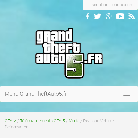
inscription
connexion
Menu GrandTheftAuto5.fr
Toggl
navig
GTA V
/
Téléchargements GTA 5
/
Mods
/ Realistic Vehicle
Deformation