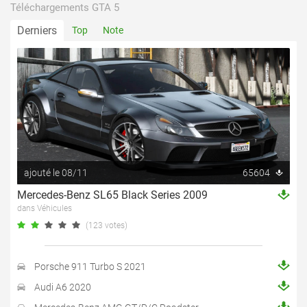
Téléchargements GTA 5
Derniers
Top
Note
ajouté le 08/11
65604
Mercedes-Benz SL65 Black Series 2009
dans Véhicules
(123 votes)
Porsche 911 Turbo S 2021
Audi A6 2020