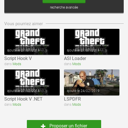
recherche avancée
voir ce fichier
voir ce fichier
Vous pourriez aimer
ajouté le 27/07/2019
ajouté le 27/07/2019
Script Hook V
ASI Loader
voir ce fichier
voir ce fichier
dans
Mods
dans
Mods
ajouté le 27/12/2018
ajouté le 24/02/2019
Script Hook V .NET
LSPDFR
dans
Mods
dans
Mods
Proposer un fichier