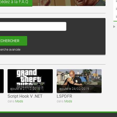
cédez à la F.A.Q
ECHERCHER
herche avancée
voir ce fichier
voir ce fichier
ajouté le 27/12/2018
ajouté le 24/02/2019
Script Hook V .NET
LSPDFR
dans
Mods
dans
Mods