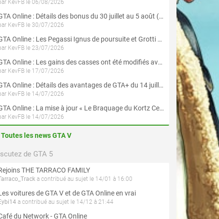
par KevFB le 06/08/2026
GTA Online : Détails des bonus du 30 juillet au 5 août (Évènement « Braquages d'été »)
par KevFB le 30/07/2026
GTA Online : Les Pegassi Ignus de poursuite et Grotti Veleno GT sont maintenant disponibles
par KevFB le 23/07/2026
GTA Online : Les gains des casses ont été modifiés avec la mise à jour « Le Braquage du Kortz Center »
par KevFB le 17/07/2026
GTA Online : Détails des avantages de GTA+ du 14 juillet au 12 août
par KevFB le 14/07/2026
GTA Online : La mise à jour « Le Braquage du Kortz Center » est maintenant disponible
par KevFB le 14/07/2026
Toutes les news GTA V
iscutez de GTA 5
Rejoins THE TARRACO FAMILY
Tarraco_Track
a contribué au sujet le 14/01 à 16:00
Les voitures de GTA V et de GTA Online en vrai
Eybi14
a contribué au sujet le 14/12 à 21:44
Café du Network - GTA Online