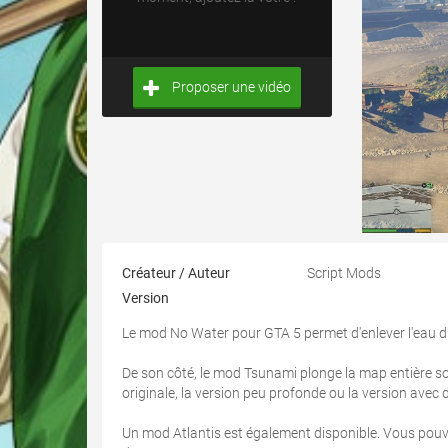
Proposer une vidéo
Créateur / Auteur
Script Mods
Version
Le mod No Water pour GTA 5 permet d'enlever l'eau du 
De son côté, le mod Tsunami plonge la map entière sou
originale, la version peu profonde ou la version avec
Un mod Atlantis est également disponible. Vous pouvez