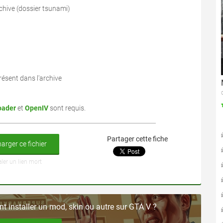
chive (dossier tsunami)
ésent dans l'archive
oader
et
OpenIV
sont requis.
Partager cette fiche
arger ce fichier
aler un lien mort
 installer un mod, skin ou autre sur GTA V ?