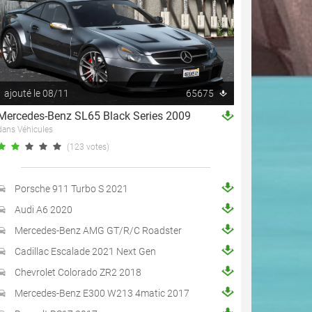
ajouté le 08/11
65675
Mercedes-Benz SL65 Black Series 2009
dans Véhicules
(123 votes)
Porsche 911 Turbo S 2021
Audi A6 2020
Mercedes-Benz AMG GT/R/C Roadster
Cadillac Escalade 2021 Next Gen
Chevrolet Colorado ZR2 2018
Mercedes-Benz E300 W213 4matic 2017