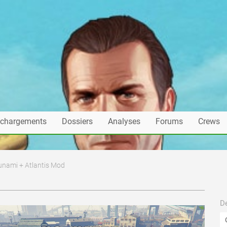
échargements
Dossiers
Analyses
Forums
Crews
unami + Atlantis Mod
De