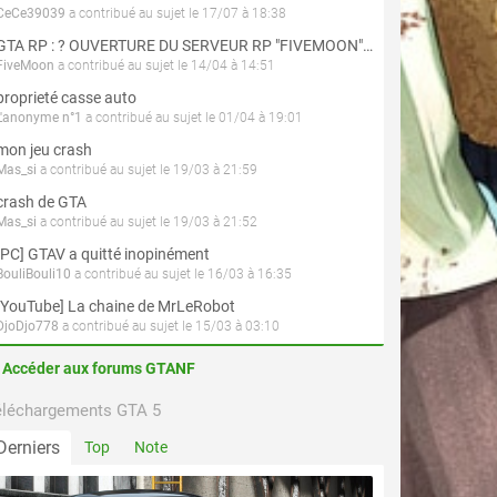
CeCe39039
a contribué au sujet le 17/07 à 18:38
GTA RP : ? OUVERTURE DU SERVEUR RP "FIVEMOON"  ACCÈS LIBRE ?
FiveMoon
a contribué au sujet le 14/04 à 14:51
proprieté casse auto
L'anonyme n°1
a contribué au sujet le 01/04 à 19:01
mon jeu crash
Mas_si
a contribué au sujet le 19/03 à 21:59
crash de GTA
Mas_si
a contribué au sujet le 19/03 à 21:52
[PC] GTAV a quitté inopinément
BouliBouli10
a contribué au sujet le 16/03 à 16:35
[YouTube] La chaine de MrLeRobot
DjoDjo778
a contribué au sujet le 15/03 à 03:10
Accéder aux forums GTANF
éléchargements GTA 5
Derniers
Top
Note