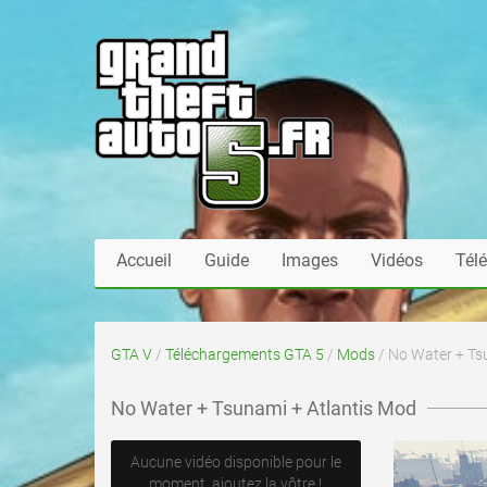
Accueil
Guide
Images
Vidéos
Tél
GTA V
/
Téléchargements GTA 5
/
Mods
/ No Water + Ts
No Water + Tsunami + Atlantis Mod
Aucune vidéo disponible pour le
moment, ajoutez la vôtre !