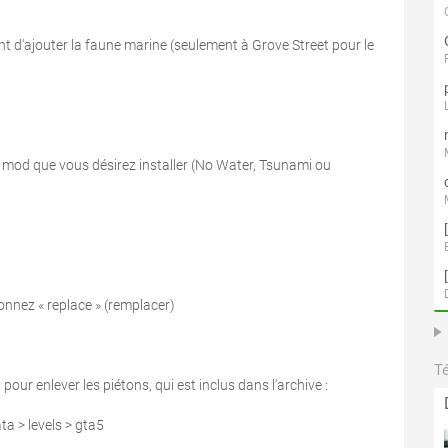
nt d'ajouter la faune marine (seulement à Grove Street pour le
 mod que vous désirez installer (No Water, Tsunami ou
tionnez « replace » (remplacer)
T
ur enlever les piétons, qui est inclus dans l'archive :
a > levels > gta5