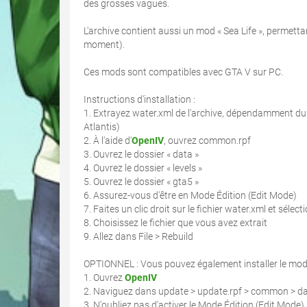
des grosses vagues.
L'archive contient aussi un mod « Sea Life », permetta
moment).
Ces mods sont compatibles avec GTA V sur PC.
Instructions d'installation :
1. Extrayez water.xml de l'archive, dépendamment du
Atlantis)
2. À l'aide d'
OpenIV
, ouvrez common.rpf
3. Ouvrez le dossier « data »
4. Ouvrez le dossier « levels »
5. Ouvrez le dossier « gta5 »
6. Assurez-vous d'être en Mode Édition (Edit Mode)
7. Faites un clic droit sur le fichier water.xml et sélec
8. Choisissez le fichier que vous avez extrait
9. Allez dans File > Rebuild
OPTIONNEL : Vous pouvez également installer le mod po
1. Ouvrez
OpenIV
2. Naviguez dans update > update.rpf > common > dat
3. N'oubliez pas d'activer le Mode Édition (Edit Mode)