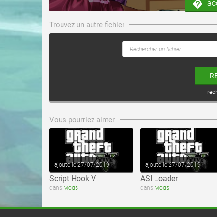
ac
Trouvez un autre fichier
R
rec
voir ce fichier
voir ce fichier
Vous pourriez aimer
ajouté le 27/07/2019
ajouté le 27/07/2019
Script Hook V
ASI Loader
dans
Mods
dans
Mods