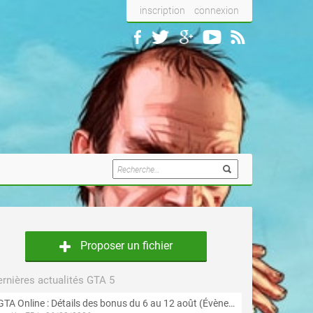
inscription
connexion
Proposer un fichier
rnières actualités GTA 5
GTA Online : Détails des bonus du 6 au 12 août (Évènement « Braquages de l'été » - Suite et fin)