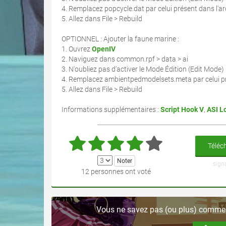
4. Remplacez popcycle.dat par celui présent dans l'ar
5. Allez dans File > Rebuild
OPTIONNEL : Ajouter la faune marine :
1. Ouvrez
OpenIV
2. Naviguez dans common.rpf > data > ai
3. N'oubliez pas d'activer le Mode Édition (Edit Mode)
4. Remplacez ambientpedmodelsets.meta par celui pr
5. Allez dans File > Rebuild
Informations supplémentaires :
Script Hook V
,
ASI L
Téléch
sign
12 personnes ont voté
Vous ne savez pas (ou plus) comment