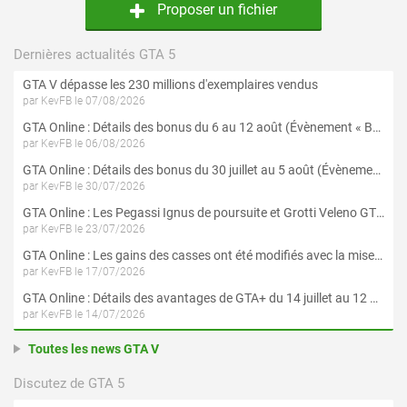
Proposer un fichier
Dernières actualités GTA 5
GTA V dépasse les 230 millions d'exemplaires vendus
par KevFB le 07/08/2026
GTA Online : Détails des bonus du 6 au 12 août (Évènement « Braquages de l'été » - Suite et fin)
par KevFB le 06/08/2026
GTA Online : Détails des bonus du 30 juillet au 5 août (Évènement « Braquages d'été »)
par KevFB le 30/07/2026
GTA Online : Les Pegassi Ignus de poursuite et Grotti Veleno GT sont maintenant disponibles
par KevFB le 23/07/2026
GTA Online : Les gains des casses ont été modifiés avec la mise à jour « Le Braquage du Kortz Center »
par KevFB le 17/07/2026
GTA Online : Détails des avantages de GTA+ du 14 juillet au 12 août
par KevFB le 14/07/2026
Toutes les news GTA V
Discutez de GTA 5