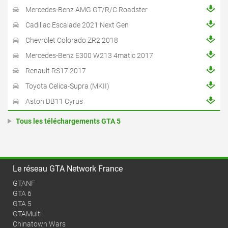
Mercedes-Benz AMG GT/R/C Roadster
Cadillac Escalade 2021 Next Gen
Chevrolet Colorado ZR2 2018
Mercedes-Benz E300 W213 4matic 2017
Renault RS17 2017
Toyota Celica-Supra (MKII)
Aston DB11 Cyrus
Tous les téléchargements GTA 5
Le réseau GTA Network France
GTANF
GTA 6
GTA 5
GTAMulti
Chinatown Wars