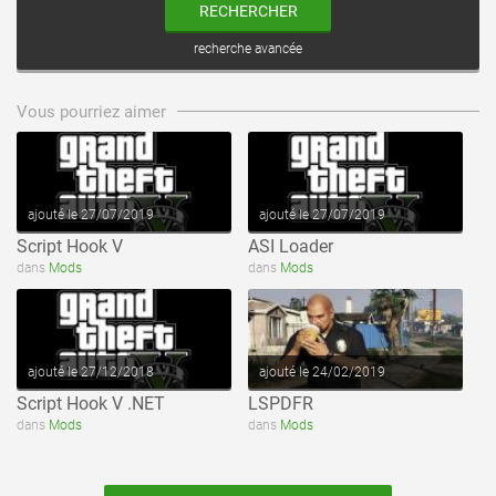
RECHERCHER
recherche avancée
voir ce fichier
voir ce fichier
Vous pourriez aimer
ajouté le 27/07/2019
ajouté le 27/07/2019
Script Hook V
ASI Loader
voir ce fichier
voir ce fichier
dans
Mods
dans
Mods
ajouté le 27/12/2018
ajouté le 24/02/2019
Script Hook V .NET
LSPDFR
dans
Mods
dans
Mods