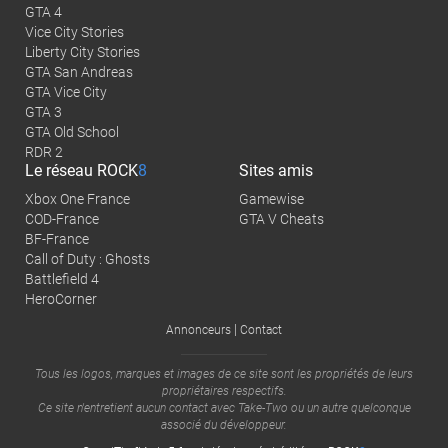
GTA 4
Vice City Stories
Liberty City Stories
GTA San Andreas
GTA Vice City
GTA 3
GTA Old School
RDR 2
Le réseau
ROCK
8
Sites amis
Xbox One France
Gamewise
COD-France
GTA V Cheats
BF-France
Call of Duty : Ghosts
Battlefield 4
HeroCorner
|
Annonceurs
Contact
Tous les logos, marques et images de ce site sont les propriétés de leurs
propriétaires respectifs.
Ce site n'entretient aucun contact avec
Take-Two
ou un autre quelconque
associé du développeur.