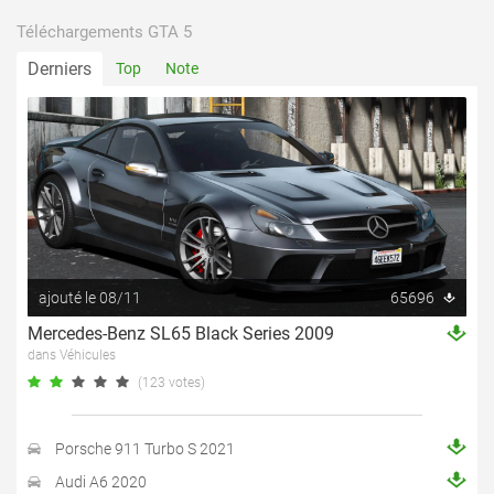
Téléchargements GTA 5
Derniers
Top
Note
ajouté le 08/11
65696
Mercedes-Benz SL65 Black Series 2009
dans Véhicules
(123 votes)
Porsche 911 Turbo S 2021
Audi A6 2020