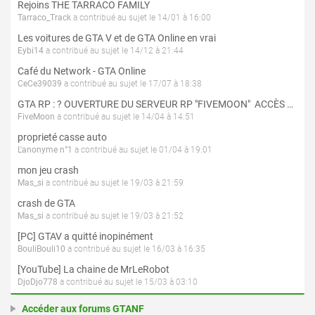
Rejoins THE TARRACO FAMILY
Tarraco_Track
a contribué au sujet le 14/01 à 16:00
Les voitures de GTA V et de GTA Online en vrai
Eybi14
a contribué au sujet le 14/12 à 21:44
Café du Network - GTA Online
CeCe39039
a contribué au sujet le 17/07 à 18:38
GTA RP : ? OUVERTURE DU SERVEUR RP "FIVEMOON"  ACCÈS LIBRE ?
FiveMoon
a contribué au sujet le 14/04 à 14:51
proprieté casse auto
L'anonyme n°1
a contribué au sujet le 01/04 à 19:01
mon jeu crash
Mas_si
a contribué au sujet le 19/03 à 21:59
crash de GTA
Mas_si
a contribué au sujet le 19/03 à 21:52
[PC] GTAV a quitté inopinément
BouliBouli10
a contribué au sujet le 16/03 à 16:35
[YouTube] La chaine de MrLeRobot
DjoDjo778
a contribué au sujet le 15/03 à 03:10
Accéder aux forums GTANF