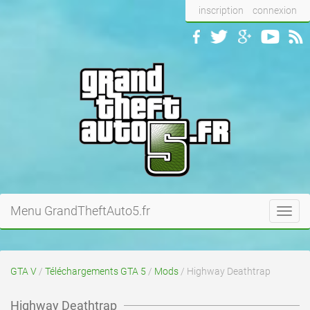
inscription
connexion
Menu GrandTheftAuto5.fr
Toggl
navig
GTA V
/
Téléchargements GTA 5
/
Mods
/ Highway Deathtrap
Highway Deathtrap