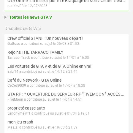
GTA Online : La mise à jour « Le Braquage du Kortz Center » est disponible en préchargement sur PS5 et Xbox Series X|S
par KevFB le 12/07/2026
Toutes les news GTA V
Discutez de GTA 5
Crew officiel GTANF : Un nouveau départ !
Gattuso
a contribué au sujet le 06/08 à 01:53
Rejoins THE TARRACO FAMILY
Tarraco_Track
a contribué au sujet le 14/01 à 16:00
Les voitures de GTA V et de GTA Online en vrai
Eybi14
a contribué au sujet le 14/12 à 21:44
Café du Network - GTA Online
CeCe39039
a contribué au sujet le 17/07 à 18:38
GTA RP : ? OUVERTURE DU SERVEUR RP "FIVEMOON"  ACCÈS LIBRE ?
FiveMoon
a contribué au sujet le 14/04 à 14:51
proprieté casse auto
L'anonyme n°1
a contribué au sujet le 01/04 à 19:01
mon jeu crash
Mas_si
a contribué au sujet le 19/03 à 21:59