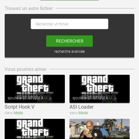
Trouvez un autre fichier
RECHERCHER
recherche avancée
voir ce fichier
voir ce fichier
Vous pourriez aimer
ajouté le 27/07/2019
ajouté le 27/07/2019
Script Hook V
ASI Loader
voir ce fichier
voir ce fichier
dans
Mods
dans
Mods