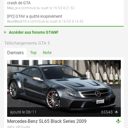
crash de GTA
Mas_si
a contribué au sujet le 19/03 à 21:52
[PC] GTAV a quitté inopinément
BouliBouli10
a contribué au sujet le 16/03 à 16:35
Accéder aux forums GTANF
Téléchargements GTA 5
Derniers
Top
Note
ajouté le 08/11
65543
Mercedes-Benz SL65 Black Series 2009
dans Véhicules