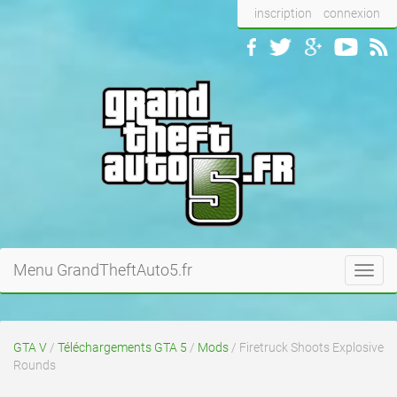
inscription
connexion
Menu GrandTheftAuto5.fr
Toggl
navig
GTA V
/
Téléchargements GTA 5
/
Mods
/ Firetruck Shoots Explosive
Rounds