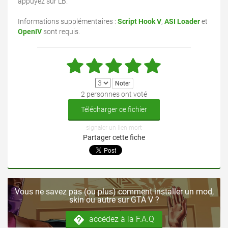
appuyez sur LB.
Informations supplémentaires :
Script Hook V
,
ASI Loader
et
OpenIV
sont requis.
2 personnes ont voté
Télécharger ce fichier
signaler un lien mort
Partager cette fiche
Vous ne savez pas (ou plus) comment installer un mod,
skin ou autre sur GTA V ?
accédez à la F.A.Q