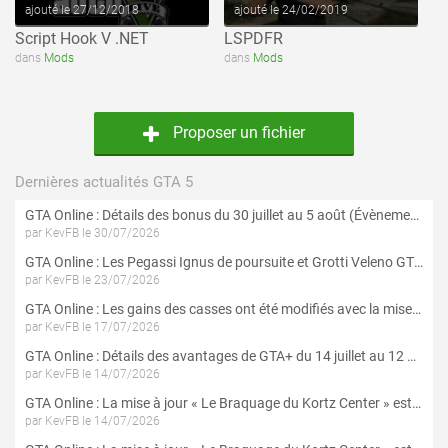
ajouté le 27/12/2018
ajouté le 24/02/2019
Script Hook V .NET
LSPDFR
dans
Mods
dans
Mods
Proposer un fichier
Dernières actualités GTA 5
GTA Online : Détails des bonus du 30 juillet au 5 août (Évènement « Braquages d'été »)
par KevFB le 30/07/2026
GTA Online : Les Pegassi Ignus de poursuite et Grotti Veleno GT sont maintenant disponibles
par KevFB le 23/07/2026
GTA Online : Les gains des casses ont été modifiés avec la mise à jour « Le Braquage du Kortz Center »
par KevFB le 17/07/2026
GTA Online : Détails des avantages de GTA+ du 14 juillet au 12 août
par KevFB le 14/07/2026
GTA Online : La mise à jour « Le Braquage du Kortz Center » est maintenant disponible
par KevFB le 14/07/2026