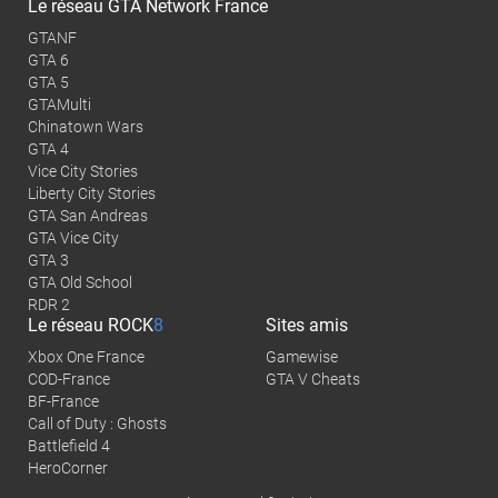
Le réseau GTA Network France
GTANF
GTA 6
GTA 5
GTAMulti
Chinatown Wars
GTA 4
Vice City Stories
Liberty City Stories
GTA San Andreas
GTA Vice City
GTA 3
GTA Old School
RDR 2
Le réseau
ROCK
8
Sites amis
Xbox One France
Gamewise
COD-France
GTA V Cheats
BF-France
Call of Duty : Ghosts
Battlefield 4
HeroCorner