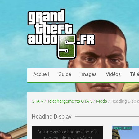
Accueil
Guide
Images
Vidéos
Tél
GTA V
/
Téléchargements GTA 5
/
Mods
/ Heading Displ
Heading Display
Aucune vidéo disponible pour le
moment, ajoutez la vôtre !