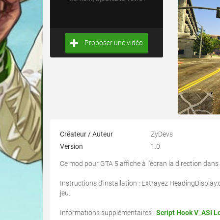
Proposer une vidéo
Créateur / Auteur
ZyDevs
Version
1.0
Ce mod pour GTA 5 affiche à l'écran la direction dans
Instructions d'installation : Extrayez HeadingDisplay.d
jeu.
Informations supplémentaires :
Script Hook V
,
ASI L