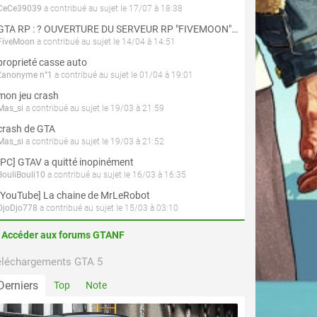
CeCe39039
a contribué au sujet le 17/07 à 18:38
GTA RP : ? OUVERTURE DU SERVEUR RP "FIVEMOON"  ACCÈS LIBRE ?
FiveMoon
a contribué au sujet le 14/04 à 14:51
proprieté casse auto
L'anonyme n°1
a contribué au sujet le 01/04 à 19:01
mon jeu crash
Mas_si
a contribué au sujet le 19/03 à 21:59
crash de GTA
Mas_si
a contribué au sujet le 19/03 à 21:52
[PC] GTAV a quitté inopinément
BouliBouli10
a contribué au sujet le 16/03 à 16:35
[YouTube] La chaine de MrLeRobot
DjoDjo778
a contribué au sujet le 15/03 à 03:10
Accéder aux forums GTANF
éléchargements GTA 5
Derniers
Top
Note