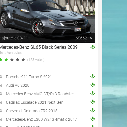
ajouté le 08/11
65662
Mercedes-Benz SL65 Black Series 2009
dans Véhicules
(123 votes)
Porsche 911 Turbo S 2021
Audi A6 2020
Mercedes-Benz AMG GT/R/C Roadster
Cadillac Escalade 2021 Next Gen
Chevrolet Colorado ZR2 2018
Mercedes-Benz E300 W213 4matic 2017