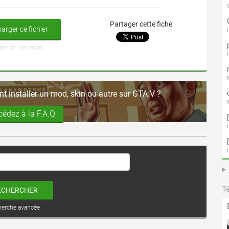
Partager cette fiche
arger ce fichier
aler un lien mort
 installer un mod, skin ou autre sur GTA V ?
cédez à la F.A.Q
T
ECHERCHER
herche avancée
voir ce fichier
voir ce fichier