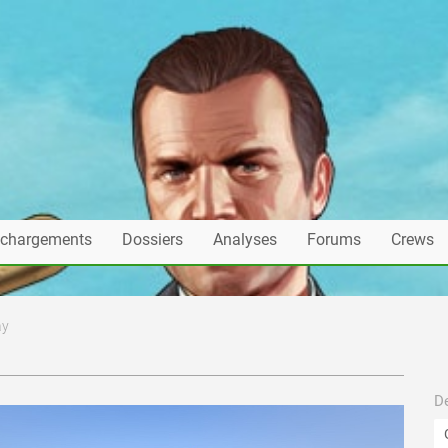
échargements
Dossiers
Analyses
Forums
Crews
ay
De