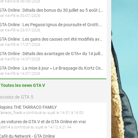
par KevFB le 06/08/2026
GTA Online : Détails des bonus du 30 juillet au 5 août (Évènement « Braquages d'été »)
par KevFB le 30/07/2026
GTA Online : Les Pegassi Ignus de poursuite et Grotti Veleno GT sont maintenant disponibles
par KevFB le 23/07/2026
GTA Online : Les gains des casses ont été modifiés avec la mise à jour « Le Braquage du Kortz Center »
par KevFB le 17/07/2026
GTA Online : Détails des avantages de GTA+ du 14 juillet au 12 août
par KevFB le 14/07/2026
GTA Online : La mise à jour « Le Braquage du Kortz Center » est maintenant disponible
par KevFB le 14/07/2026
Toutes les news GTA V
iscutez de GTA 5
Rejoins THE TARRACO FAMILY
Tarraco_Track
a contribué au sujet le 14/01 à 16:00
Les voitures de GTA V et de GTA Online en vrai
Eybi14
a contribué au sujet le 14/12 à 21:44
Café du Network - GTA Online