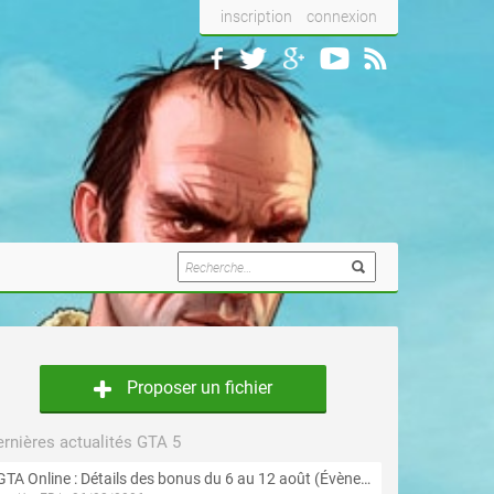
inscription
connexion
Proposer un fichier
rnières actualités GTA 5
GTA Online : Détails des bonus du 6 au 12 août (Évènement « Braquages de l'été » - Suite et fin)