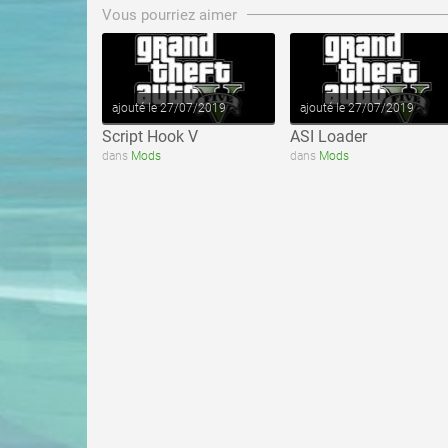
Vous pourriez aimer
ajouté le 27/07/2019
ajouté le 27/07/2019
Script Hook V
ASI Loader
dans
Mods
dans
Mods