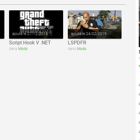
ajouté le 27/12/2018
ajouté le 24/02/2019
Script Hook V .NET
LSPDFR
dans
Mods
dans
Mods