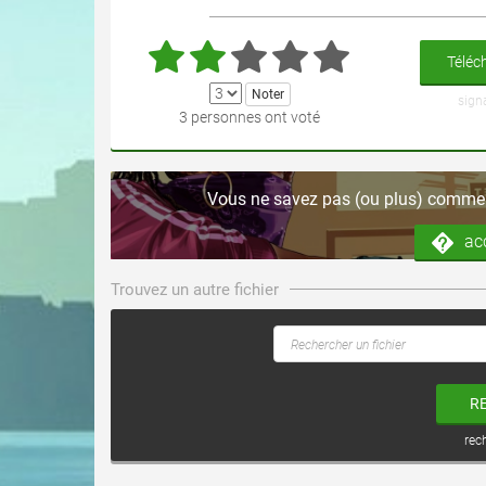
Téléch
sign
3 personnes ont voté
Vous ne savez pas (ou plus) comment
ac
Trouvez un autre fichier
R
rec
voir ce fichier
voir ce fichier