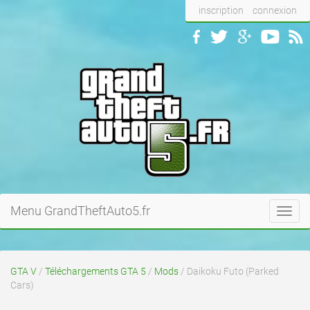
inscription
connexion
Menu GrandTheftAuto5.fr
Toggl
navig
GTA V
/
Téléchargements GTA 5
/
Mods
/ Daikoku Futo (Parked
Cars)