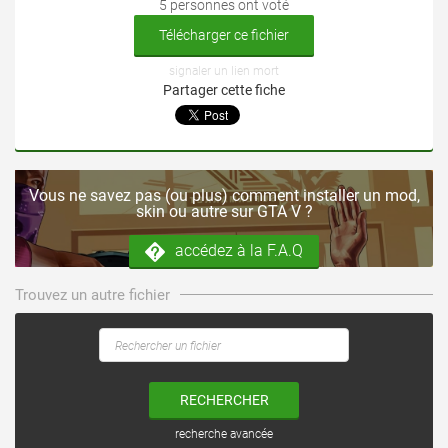
5 personnes ont voté
Télécharger ce fichier
signaler un lien mort
Partager cette fiche
Vous ne savez pas (ou plus) comment installer un mod,
skin ou autre sur GTA V ?
accédez à la F.A.Q
Trouvez un autre fichier
RECHERCHER
recherche avancée