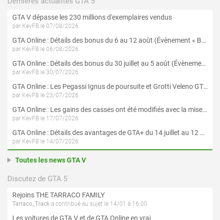
Dernières actualités GTA 5
GTA V dépasse les 230 millions d'exemplaires vendus
par KevFB le 07/08/2026
GTA Online : Détails des bonus du 6 au 12 août (Évènement « Braquages de l'été » - Suite et fin)
par KevFB le 06/08/2026
GTA Online : Détails des bonus du 30 juillet au 5 août (Évènement « Braquages d'été »)
par KevFB le 30/07/2026
GTA Online : Les Pegassi Ignus de poursuite et Grotti Veleno GT sont maintenant disponibles
par KevFB le 23/07/2026
GTA Online : Les gains des casses ont été modifiés avec la mise à jour « Le Braquage du Kortz Center »
par KevFB le 17/07/2026
GTA Online : Détails des avantages de GTA+ du 14 juillet au 12 août
par KevFB le 14/07/2026
Toutes les news GTA V
Discutez de GTA 5
Rejoins THE TARRACO FAMILY
Tarraco_Track
a contribué au sujet le 14/01 à 16:00
Les voitures de GTA V et de GTA Online en vrai