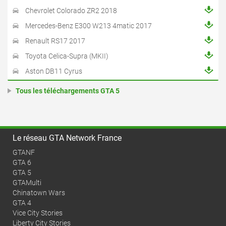
Chevrolet Colorado ZR2 2018
Mercedes-Benz E300 W213 4matic 2017
Renault RS17 2017
Toyota Celica-Supra (MKII)
Aston DB11 Cyrus
Tous les téléchargements GTA 5
Le réseau GTA Network France
GTANF
GTA 6
GTA 5
GTAMulti
Chinatown Wars
GTA 4
Vice City Stories
Liberty City Stories