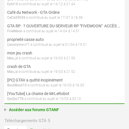
Eybi14
a contribué au sujet le 14/12 à 21:44
Café du Network - GTA Online
CeCe39039
a contribué au sujet le 17/07 à 18:38
GTA RP : ? OUVERTURE DU SERVEUR RP "FIVEMOON"  ACCÈS LIBRE ?
FiveMoon
a contribué au sujet le 14/04 à 14:51
proprieté casse auto
L'anonyme n°1
a contribué au sujet le 01/04 à 19:01
mon jeu crash
Mas_si
a contribué au sujet le 19/03 à 21:59
crash de GTA
Mas_si
a contribué au sujet le 19/03 à 21:52
[PC] GTAV a quitté inopinément
BouliBouli10
a contribué au sujet le 16/03 à 16:35
[YouTube] La chaine de MrLeRobot
DjoDjo778
a contribué au sujet le 15/03 à 03:10
Accéder aux forums GTANF
Téléchargements GTA 5