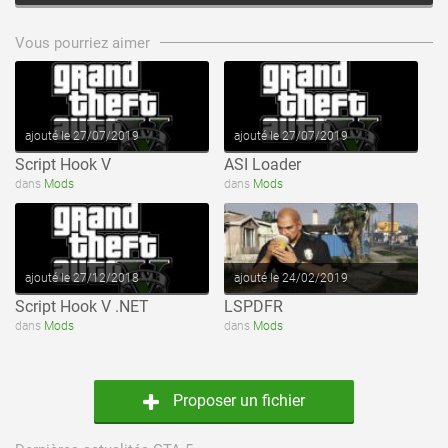
voir ce fichier
voir ce fichier
Vous pourriez aimer
ajouté le 27/07/2019
ajouté le 27/07/2019
Script Hook V
ASI Loader
voir ce fichier
voir ce fichier
dans
Mods
dans
Mods
ajouté le 27/12/2018
ajouté le 24/02/2019
Script Hook V .NET
LSPDFR
dans
Mods
dans
Mods
Proposer un fichier