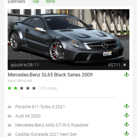
Derniers
Top
Note
ajouté le 08/11
65711
Mercedes-Benz SL65 Black Series 2009
dans Véhicules
(123 votes)
Porsche 911 Turbo S 2021
Audi A6 2020
Mercedes-Benz AMG GT/R/C Roadster
Cadillac Escalade 2021 Next Gen