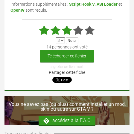
Informations supplémentaires :
Script Hook V
,
ASI Loader
et
OpenIV
sont requis.
14 personnes ont voté
Télécharger ce fichier
signaler un lien mort
Partager cette fiche
Vous ne savez pas (ou plus) comment installer un mod,
skin ou autre sur GTA V ?
accédez à la F.A.Q
Trouvez un autre fichier