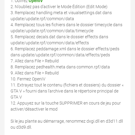
1. Ouvrez
OpenIV
2. N'oubliez pas d'activer le Mode Édition (Edit Mode)
3. Remplacez handling.meta et visualsettings.dat dans
update/update.rpf/common/data
4. Remplacez tous les fichiers dans le dossier timecycle dans
update/update.rpf/common/data/timecycle
5. Remplacez decals.dat dans le dossier effects dans
update/update.rpf/common/data/effects
6. Remplacez peddamage.xml dans le dossier effects/peds
dans update/update.rpf/common/data/effects/peds
7. Allez dans File > Rebuild
8. Remplacez pedhealth.meta dans common.rpf/data
9. Allez dans File > Rebuild
10. Fermez OpenIV
11. Extrayez tout le contenu (fichiers et dossiers) du dossier «
GTA V » fourni dans l'archive dans le répertoire principal de
GTA V
12. Appuyez sur la touche SUPPRIMER en cours de jeu pour
activer/désactiver le mod
Si le jeu plante au démarrage, renommez dxgi.dll en d3d11.dll
ou d3d9.dll.