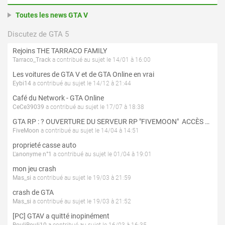
Toutes les news GTA V
Discutez de GTA 5
Rejoins THE TARRACO FAMILY
Tarraco_Track
a contribué au sujet le 14/01 à 16:00
Les voitures de GTA V et de GTA Online en vrai
Eybi14
a contribué au sujet le 14/12 à 21:44
Café du Network - GTA Online
CeCe39039
a contribué au sujet le 17/07 à 18:38
GTA RP : ? OUVERTURE DU SERVEUR RP "FIVEMOON"  ACCÈS LIBRE ?
FiveMoon
a contribué au sujet le 14/04 à 14:51
proprieté casse auto
L'anonyme n°1
a contribué au sujet le 01/04 à 19:01
mon jeu crash
Mas_si
a contribué au sujet le 19/03 à 21:59
crash de GTA
Mas_si
a contribué au sujet le 19/03 à 21:52
[PC] GTAV a quitté inopinément