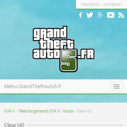
inscription
connexion
Menu GrandTheftAuto5.fr
Toggl
navig
GTA V
/
Téléchargements GTA 5
/
Mods
/ Clear HD
Clear HD