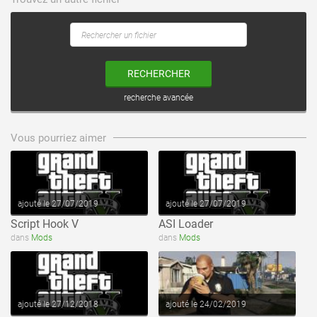
RECHERCHER
recherche avancée
voir ce fichier
voir ce fichier
Vous pourriez aimer
ajouté le 27/07/2019
ajouté le 27/07/2019
Script Hook V
ASI Loader
voir ce fichier
voir ce fichier
dans
Mods
dans
Mods
ajouté le 27/12/2018
ajouté le 24/02/2019