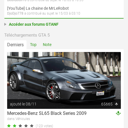
BouliBouli10
a contribué au sujet le 16/03 à 16:35
[YouTube] La chaine de MrLeRobot
DjoDjo778
a contribué au sujet le 15/03 à 03:10
Accéder aux forums GTANF
Téléchargements GTA 5
Derniers
Top
Note
ajouté le 08/11
65665
Mercedes-Benz SL65 Black Series 2009
dans Véhicules
(123 votes)