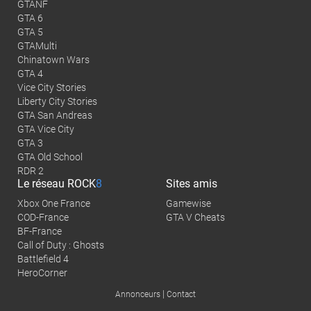
GTANF
GTA 6
GTA 5
GTAMulti
Chinatown Wars
GTA 4
Vice City Stories
Liberty City Stories
GTA San Andreas
GTA Vice City
GTA 3
GTA Old School
RDR 2
Le réseau
ROCK
8
Sites amis
Xbox One France
Gamewise
COD-France
GTA V Cheats
BF-France
Call of Duty : Ghosts
Battlefield 4
HeroCorner
|
Annonceurs
Contact