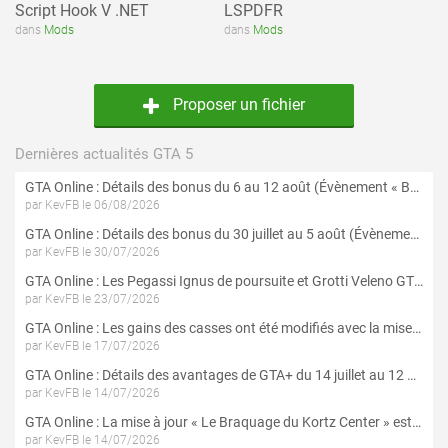
Script Hook V .NET
LSPDFR
dans
Mods
dans
Mods
Proposer un fichier
Dernières actualités GTA 5
GTA Online : Détails des bonus du 6 au 12 août (Évènement « Braquages de l'été » - Suite et fin)
par KevFB le 06/08/2026
GTA Online : Détails des bonus du 30 juillet au 5 août (Évènement « Braquages d'été »)
par KevFB le 30/07/2026
GTA Online : Les Pegassi Ignus de poursuite et Grotti Veleno GT sont maintenant disponibles
par KevFB le 23/07/2026
GTA Online : Les gains des casses ont été modifiés avec la mise à jour « Le Braquage du Kortz Center »
par KevFB le 17/07/2026
GTA Online : Détails des avantages de GTA+ du 14 juillet au 12 août
par KevFB le 14/07/2026
GTA Online : La mise à jour « Le Braquage du Kortz Center » est maintenant disponible
par KevFB le 14/07/2026