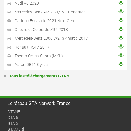
Audi A6 2020
Mercedes-Benz AMG GT/R/C Roadster
Cadillac Escalade 2021 Next Gen
Chevrolet Colorado ZR2 2018
Mercedes-Benz E300 W213 4matic 2017
Renault RS17 2017
Toyota Celica-Supra (MKII)
Aston DB11 Cyrus
Tous les téléchargements GTA 5
Le réseau GTA Network France
GTANF
GTA 6
GTA 5
GTAMulti