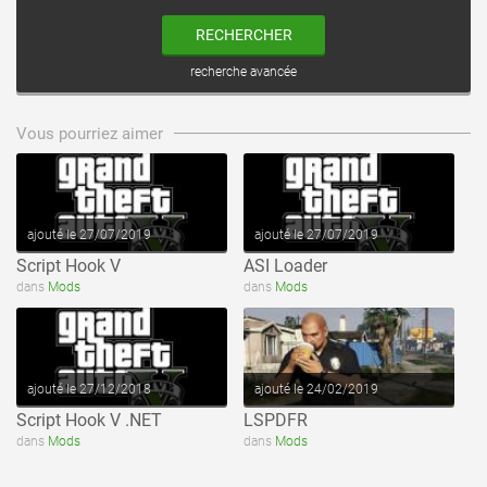
RECHERCHER
recherche avancée
voir ce fichier
voir ce fichier
Vous pourriez aimer
ajouté le 27/07/2019
ajouté le 27/07/2019
Script Hook V
ASI Loader
voir ce fichier
voir ce fichier
dans
Mods
dans
Mods
ajouté le 27/12/2018
ajouté le 24/02/2019
Script Hook V .NET
LSPDFR
dans
Mods
dans
Mods