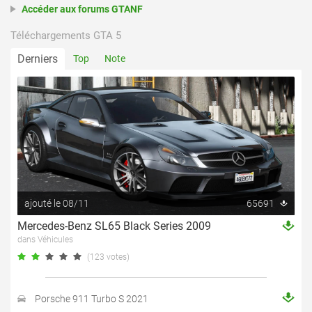
Accéder aux forums GTANF
Téléchargements GTA 5
Derniers
Top
Note
ajouté le 08/11
65691
Mercedes-Benz SL65 Black Series 2009
dans Véhicules
(123 votes)
Porsche 911 Turbo S 2021