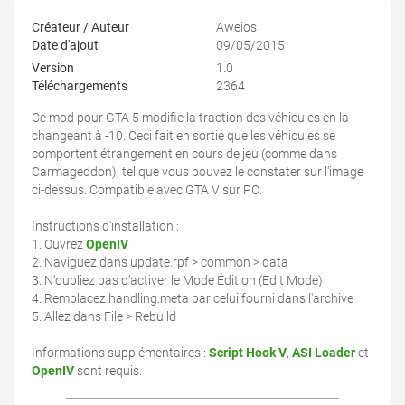
Créateur / Auteur
Aweios
Date d'ajout
09/05/2015
Version
1.0
Téléchargements
2364
Ce mod pour GTA 5 modifie la traction des véhicules en la
changeant à -10. Ceci fait en sortie que les véhicules se
comportent étrangement en cours de jeu (comme dans
Carmageddon), tel que vous pouvez le constater sur l'image
ci-dessus. Compatible avec GTA V sur PC.
Instructions d'installation :
1. Ouvrez
OpenIV
2. Naviguez dans update.rpf > common > data
3. N'oubliez pas d'activer le Mode Édition (Edit Mode)
4. Remplacez handling.meta par celui fourni dans l'archive
5. Allez dans File > Rebuild
Informations supplémentaires :
Script Hook V
,
ASI Loader
et
OpenIV
sont requis.