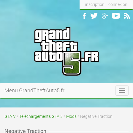
inscription
connexion
Menu GrandTheftAuto5.fr
Toggl
navig
GTA V
/
Téléchargements GTA 5
/
Mods
/ Negative Traction
Negative Traction