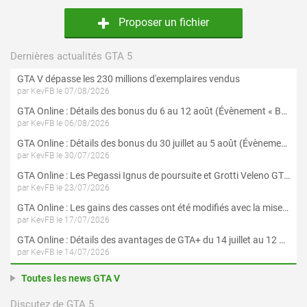
Proposer un fichier
Dernières actualités GTA 5
GTA V dépasse les 230 millions d'exemplaires vendus
par KevFB le 07/08/2026
GTA Online : Détails des bonus du 6 au 12 août (Évènement « Braquages de l'été » - Suite et fin)
par KevFB le 06/08/2026
GTA Online : Détails des bonus du 30 juillet au 5 août (Évènement « Braquages d'été »)
par KevFB le 30/07/2026
GTA Online : Les Pegassi Ignus de poursuite et Grotti Veleno GT sont maintenant disponibles
par KevFB le 23/07/2026
GTA Online : Les gains des casses ont été modifiés avec la mise à jour « Le Braquage du Kortz Center »
par KevFB le 17/07/2026
GTA Online : Détails des avantages de GTA+ du 14 juillet au 12 août
par KevFB le 14/07/2026
Toutes les news GTA V
Discutez de GTA 5