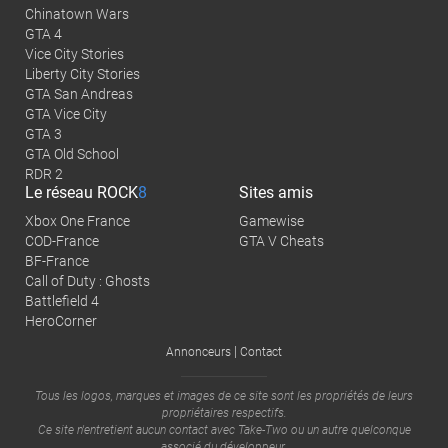
Chinatown Wars
GTA 4
Vice City Stories
Liberty City Stories
GTA San Andreas
GTA Vice City
GTA 3
GTA Old School
RDR 2
Le réseau
ROCK
8
Sites amis
Xbox One France
Gamewise
COD-France
GTA V Cheats
BF-France
Call of Duty : Ghosts
Battlefield 4
HeroCorner
|
Annonceurs
Contact
Tous les logos, marques et images de ce site sont les propriétés de leurs
propriétaires respectifs.
Ce site n'entretient aucun contact avec
Take-Two
ou un autre quelconque
associé du développeur.