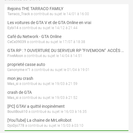
Rejoins THE TARRACO FAMILY
Tarraco_Track
a contribué au sujet le 14/01 à 16:00
Les voitures de GTA V et de GTA Online en vrai
Eybi14
a contribué au sujet le 14/12 à 21:44
Café du Network - GTA Online
CeCe39039
a contribué au sujet le 17/07 à 18:38
GTA RP : ? OUVERTURE DU SERVEUR RP "FIVEMOON"  ACCÈS LIBRE ?
FiveMoon
a contribué au sujet le 14/04 à 14:51
proprieté casse auto
L'anonyme n°1
a contribué au sujet le 01/04 à 19:01
mon jeu crash
Mas_si
a contribué au sujet le 19/03 à 21:59
crash de GTA
Mas_si
a contribué au sujet le 19/03 à 21:52
[PC] GTAV a quitté inopinément
BouliBouli10
a contribué au sujet le 16/03 à 16:35
[YouTube] La chaine de MrLeRobot
DjoDjo778
a contribué au sujet le 15/03 à 03:10