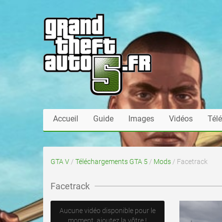
Accueil
Guide
Images
Vidéos
Tél
GTA V
/
Téléchargements GTA 5
/
Mods
/ Facetrack
Facetrack
Aucune vidéo disponible pour le
moment, ajoutez la vôtre !