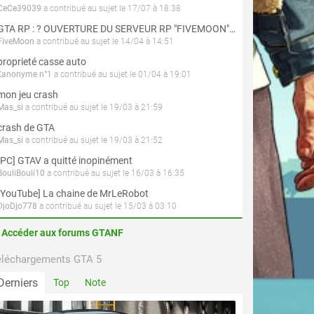
CeCe39039
a contribué au sujet le 17/07 à 18:38
GTA RP : ? OUVERTURE DU SERVEUR RP "FIVEMOON"  ACCÈS LIBRE ?
FiveMoon
a contribué au sujet le 14/04 à 14:51
proprieté casse auto
L'anonyme n°1
a contribué au sujet le 01/04 à 19:01
mon jeu crash
Mas_si
a contribué au sujet le 19/03 à 21:59
crash de GTA
Mas_si
a contribué au sujet le 19/03 à 21:52
[PC] GTAV a quitté inopinément
BouliBouli10
a contribué au sujet le 16/03 à 16:35
[YouTube] La chaine de MrLeRobot
DjoDjo778
a contribué au sujet le 15/03 à 03:10
Accéder aux forums GTANF
éléchargements GTA 5
Derniers
Top
Note