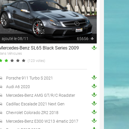
ajouté le 08/11
65656
Mercedes-Benz SL65 Black Series 2009
dans Véhicules
(123 votes)
Porsche 911 Turbo S 2021
Audi A6 2020
Mercedes-Benz AMG GT/R/C Roadster
Cadillac Escalade 2021 Next Gen
Chevrolet Colorado ZR2 2018
Mercedes-Benz E300 W213 4matic 2017