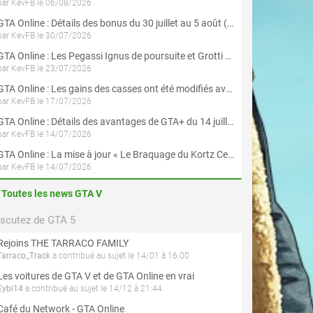
par KevFB le 06/08/2026
GTA Online : Détails des bonus du 30 juillet au 5 août (Évènement « Braquages d'été »)
par KevFB le 30/07/2026
GTA Online : Les Pegassi Ignus de poursuite et Grotti Veleno GT sont maintenant disponibles
par KevFB le 23/07/2026
GTA Online : Les gains des casses ont été modifiés avec la mise à jour « Le Braquage du Kortz Center »
par KevFB le 17/07/2026
GTA Online : Détails des avantages de GTA+ du 14 juillet au 12 août
par KevFB le 14/07/2026
GTA Online : La mise à jour « Le Braquage du Kortz Center » est maintenant disponible
par KevFB le 14/07/2026
Toutes les news GTA V
iscutez de GTA 5
Rejoins THE TARRACO FAMILY
Tarraco_Track
a contribué au sujet le 14/01 à 16:00
Les voitures de GTA V et de GTA Online en vrai
Eybi14
a contribué au sujet le 14/12 à 21:44
Café du Network - GTA Online