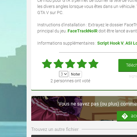
Ce mod pour GTA 5 permet de tourner la tête de votr
les divers angles lorsque vous êtes dans un véhicule.
GTA V sur PC.
Instructions d'installation : Extrayez le dossier FaceT
principal du jeu.
FaceTrackNoIR
doit être lancé avant
Informations supplémentaires :
Script Hook V
,
ASI L
Téléch
sign
2 personnes ont voté
Vous ne savez pas (ou plus) comment
ac
Trouvez un autre fichier