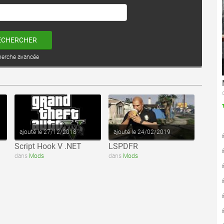
ECHERCHER
herche avancée
voir ce fichier
voir ce fichier
ajouté le 27/12/2018
ajouté le 24/02/2019
Script Hook V .NET
LSPDFR
dans
Mods
dans
Mods