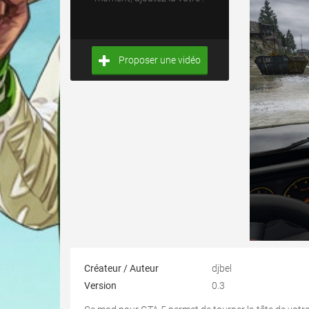
Proposer une vidéo
Créateur / Auteur
djbel
Version
0.3