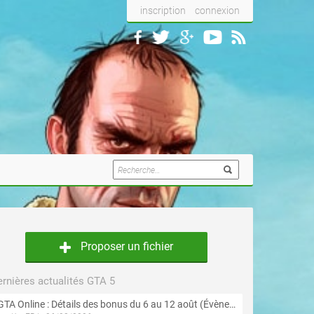
inscription
connexion
Proposer un fichier
rnières actualités GTA 5
GTA Online : Détails des bonus du 6 au 12 août (Évènement « Braquages de l'été » - Suite et fin)