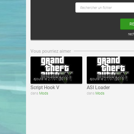
R
rec
voir ce fichier
voir ce fichier
Vous pourriez aimer
ajouté le 27/07/2019
ajouté le 27/07/2019
Script Hook V
ASI Loader
dans
Mods
dans
Mods