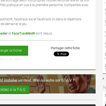
e personnage selon vos propres mouvements de tête et de voir
 Très pratique en vue à la première personne. Compatible avec
rackNoIR, facetrack.asi et facetrack.ini dans le répertoire
 de démarrer le jeu.
oader
et
FaceTrackNoIR
sont requis.
Partager cette fiche
arger ce fichier
aler un lien mort
 installer un mod, skin ou autre sur GTA V ?
T
cédez à la F.A.Q