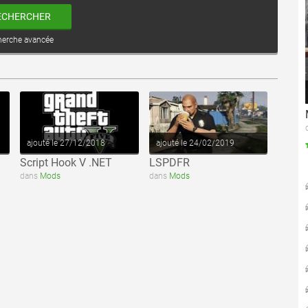
ECHERCHER
herche avancée
voir ce fichier
voir ce fichier
ajouté le 27/12/2018
ajouté le 24/02/2019
Script Hook V .NET
LSPDFR
dans
Mods
dans
Mods