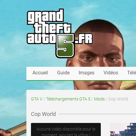
Accueil
Guide
Images
Vidéos
Tél
GTA V
/
Téléchargements GTA 5
/
Mods
/ Cop World
Cop World
Aucune vidéo disponible pour le
moment, ajoutez la vôtre !