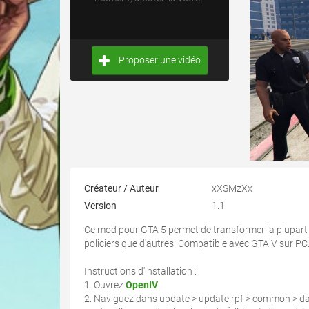
Proposer une vidéo
Créateur / Auteur
xXSMzXx
Version
1.1
Ce mod pour GTA 5 permet de transformer la plupart d
policiers que d'autres. Compatible avec GTA V sur PC
Instructions d'installation :
1. Ouvrez
OpenIV
2. Naviguez dans update > update.rpf > common > dat