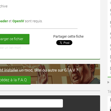
chive
oader
et
OpenIV
sont requis.
Partager cette fiche
arger ce fichier
aler un lien mort
 installer un mod, skin ou autre sur GTA V ?
cédez à la F.A.Q
T