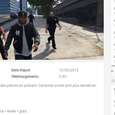
Date d'ajout
10/05/2015
Téléchargements
2181
D
es piétons en policiers. Certaines zones sont plus denses en
.
a > levels > gta5