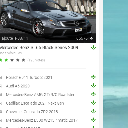
ajouté le 08/11
65676
Mercedes-Benz SL65 Black Series 2009
dans Véhicules
(123 votes)
Porsche 911 Turbo S 2021
Audi A6 2020
Mercedes-Benz AMG GT/R/C Roadster
Cadillac Escalade 2021 Next Gen
Chevrolet Colorado ZR2 2018
Mercedes-Benz E300 W213 4matic 2017