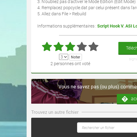
3. N'oubliez pas d'activer le Mode Édition (Edit Mode)
4. Remplacez popcycle.dat par celui présent dans l'ar
5. Allez dans File > Rebuild
Informations supplémentaires :
Script Hook V
,
ASI L
Téléch
sign
2 personnes ont voté
Vous ne savez pas (ou plus) comment
ac
Trouvez un autre fichier