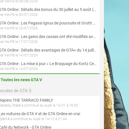
par KevFB le 06/08/2026
GTA Online : Détails des bonus du 30 juillet au 5 août (Évènement « Braquages d'été »)
par KevFB le 30/07/2026
GTA Online : Les Pegassi Ignus de poursuite et Grotti Veleno GT sont maintenant disponibles
par KevFB le 23/07/2026
GTA Online : Les gains des casses ont été modifiés avec la mise à jour « Le Braquage du Kortz Center »
par KevFB le 17/07/2026
GTA Online : Détails des avantages de GTA+ du 14 juillet au 12 août
par KevFB le 14/07/2026
GTA Online : La mise à jour « Le Braquage du Kortz Center » est maintenant disponible
par KevFB le 14/07/2026
Toutes les news GTA V
iscutez de GTA 5
Rejoins THE TARRACO FAMILY
Tarraco_Track
a contribué au sujet le 14/01 à 16:00
Les voitures de GTA V et de GTA Online en vrai
Eybi14
a contribué au sujet le 14/12 à 21:44
Café du Network - GTA Online