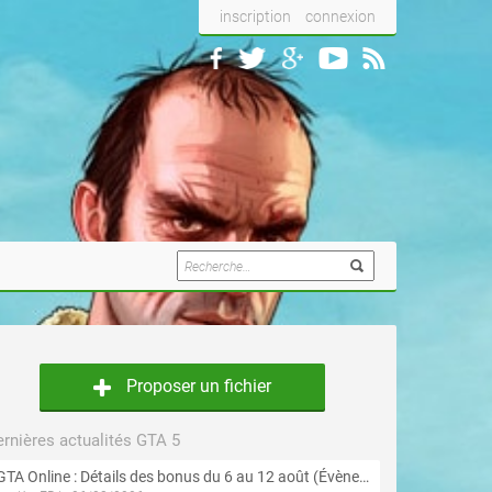
inscription
connexion
Proposer un fichier
rnières actualités GTA 5
GTA Online : Détails des bonus du 6 au 12 août (Évènement « Braquages de l'été » - Suite et fin)