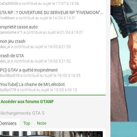
CeCe39039
a contribué au sujet le 17/07 à 18:38
GTA RP : ? OUVERTURE DU SERVEUR RP "FIVEMOON"  ACCÈS LIBRE ?
FiveMoon
a contribué au sujet le 14/04 à 14:51
proprieté casse auto
L'anonyme n°1
a contribué au sujet le 01/04 à 19:01
mon jeu crash
Mas_si
a contribué au sujet le 19/03 à 21:59
crash de GTA
Mas_si
a contribué au sujet le 19/03 à 21:52
[PC] GTAV a quitté inopinément
BouliBouli10
a contribué au sujet le 16/03 à 16:35
[YouTube] La chaine de MrLeRobot
DjoDjo778
a contribué au sujet le 15/03 à 03:10
Accéder aux forums GTANF
éléchargements GTA 5
Derniers
Top
Note