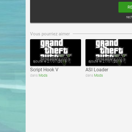
R
rec
voir ce fichier
voir ce fichier
Vous pourriez aimer
ajouté le 27/07/2019
ajouté le 27/07/2019
Script Hook V
ASI Loader
dans
Mods
dans
Mods