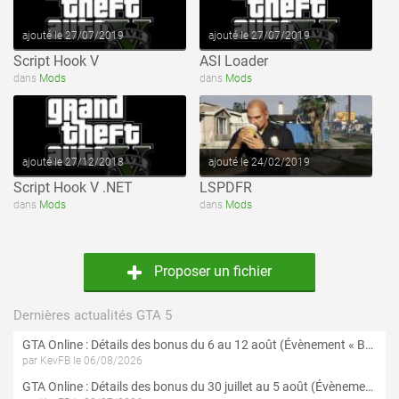
ajouté le 27/07/2019
ajouté le 27/07/2019
Script Hook V
ASI Loader
voir ce fichier
voir ce fichier
dans
Mods
dans
Mods
ajouté le 27/12/2018
ajouté le 24/02/2019
Script Hook V .NET
LSPDFR
dans
Mods
dans
Mods
Proposer un fichier
Dernières actualités GTA 5
GTA Online : Détails des bonus du 6 au 12 août (Évènement « Braquages de l'été » - Suite et fin)
par KevFB le 06/08/2026
GTA Online : Détails des bonus du 30 juillet au 5 août (Évènement « Braquages d'été »)