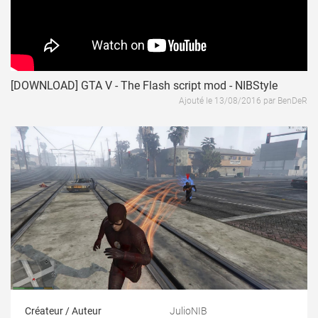
[DOWNLOAD] GTA V - The Flash script mod - NIBStyle
Ajouté le 13/08/2016 par BenDeR
Créateur / Auteur
JulioNIB