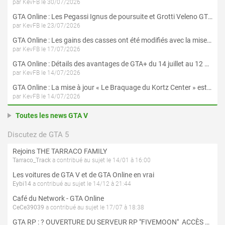
par KevFB le 30/07/2026
GTA Online : Les Pegassi Ignus de poursuite et Grotti Veleno GT sont maintenant disponibles
par KevFB le 23/07/2026
GTA Online : Les gains des casses ont été modifiés avec la mise à jour « Le Braquage du Kortz Center »
par KevFB le 17/07/2026
GTA Online : Détails des avantages de GTA+ du 14 juillet au 12 août
par KevFB le 14/07/2026
GTA Online : La mise à jour « Le Braquage du Kortz Center » est maintenant disponible
par KevFB le 14/07/2026
Toutes les news GTA V
Discutez de GTA 5
Rejoins THE TARRACO FAMILY
Tarraco_Track
a contribué au sujet le 14/01 à 16:00
Les voitures de GTA V et de GTA Online en vrai
Eybi14
a contribué au sujet le 14/12 à 21:44
Café du Network - GTA Online
CeCe39039
a contribué au sujet le 17/07 à 18:38
GTA RP : ? OUVERTURE DU SERVEUR RP "FIVEMOON"  ACCÈS LIBRE ?