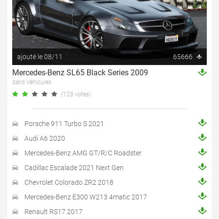
ajouté le 08/11
65666
Mercedes-Benz SL65 Black Series 2009
dans Véhicules
(123 votes)
Porsche 911 Turbo S 2021
Audi A6 2020
Mercedes-Benz AMG GT/R/C Roadster
Cadillac Escalade 2021 Next Gen
Chevrolet Colorado ZR2 2018
Mercedes-Benz E300 W213 4matic 2017
Renault RS17 2017