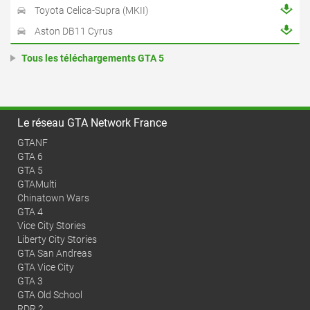
Toyota Celica-Supra (MKII)
Aston DB11 Cyrus
Tous les téléchargements GTA 5
Le réseau GTA Network France
GTANF
GTA 6
GTA 5
GTAMulti
Chinatown Wars
GTA 4
Vice City Stories
Liberty City Stories
GTA San Andreas
GTA Vice City
GTA 3
GTA Old School
RDR 2