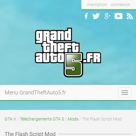
inscription
connexion
Menu GrandTheftAuto5.fr
Toggl
navig
GTA V
/
Téléchargements GTA 5
/
Mods
/ The Flash Script Mod
The Flash Script Mod