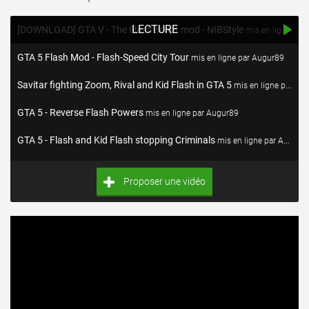
LECTURE
[DOWNLOAD] GTA V - The Flash script mod - NIBStyle
mis en ligne par BenDeR
GTA 5 Flash Mod - Flash-Speed City Tour
mis en ligne par Augur89
Savitar fighting Zoom, Rival and Kid Flash in GTA 5
mis en ligne par Augur89
GTA 5 - Reverse Flash Powers
mis en ligne par Augur89
GTA 5 - Flash and Kid Flash stopping Criminals
mis en ligne par Augur89
Reverse Flash vs Zoom [4K]
mis en ligne par Augur89
Proposer une vidéo
Team Flash vs Aliens in GTA 5
mis en ligne par Augur89
GTA 5 - Flash and Kid Flash vs Rival
mis en ligne par Augur89