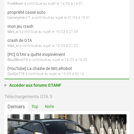
FiveMoon
a contribué au sujet le 14/04 à 14:51
proprieté casse auto
L'anonyme n°1
a contribué au sujet le 01/04 à 19:01
mon jeu crash
Mas_si
a contribué au sujet le 19/03 à 21:59
crash de GTA
Mas_si
a contribué au sujet le 19/03 à 21:52
[PC] GTAV a quitté inopinément
BouliBouli10
a contribué au sujet le 16/03 à 16:35
[YouTube] La chaine de MrLeRobot
DjoDjo778
a contribué au sujet le 15/03 à 03:10
Accéder aux forums GTANF
Téléchargements GTA 5
Derniers
Top
Note