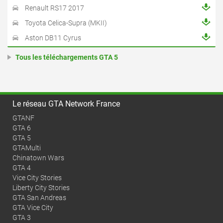
Renault RS17 2017
Toyota Celica-Supra (MKII)
Aston DB11 Cyrus
Tous les téléchargements GTA 5
Le réseau GTA Network France
GTANF
GTA 6
GTA 5
GTAMulti
Chinatown Wars
GTA 4
Vice City Stories
Liberty City Stories
GTA San Andreas
GTA Vice City
GTA 3