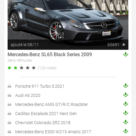
ajouté le 08/11
65691
Mercedes-Benz SL65 Black Series 2009
dans Véhicules
(123 votes)
Porsche 911 Turbo S 2021
Audi A6 2020
Mercedes-Benz AMG GT/R/C Roadster
Cadillac Escalade 2021 Next Gen
Chevrolet Colorado ZR2 2018
Mercedes-Benz E300 W213 4matic 2017