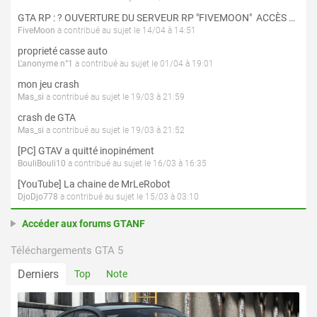
GTA RP : ? OUVERTURE DU SERVEUR RP "FIVEMOON"  ACCÈS LIBRE ?
FiveMoon
a contribué au sujet le 14/04 à 14:51
proprieté casse auto
L'anonyme n°1
a contribué au sujet le 01/04 à 19:01
mon jeu crash
Mas_si
a contribué au sujet le 19/03 à 21:59
crash de GTA
Mas_si
a contribué au sujet le 19/03 à 21:52
[PC] GTAV a quitté inopinément
BouliBouli10
a contribué au sujet le 16/03 à 16:35
[YouTube] La chaine de MrLeRobot
DjoDjo778
a contribué au sujet le 15/03 à 03:10
Accéder aux forums GTANF
Téléchargements GTA 5
Derniers
Top
Note