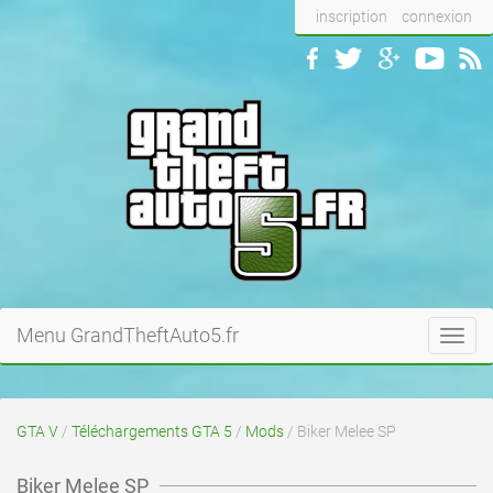
inscription
connexion
Menu GrandTheftAuto5.fr
Toggl
navig
GTA V
/
Téléchargements GTA 5
/
Mods
/ Biker Melee SP
Biker Melee SP