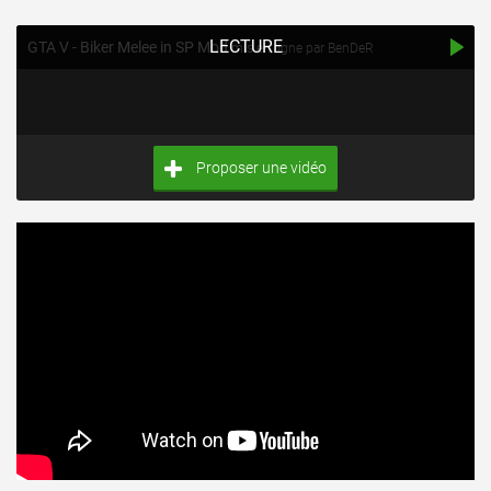
LECTURE
GTA V - Biker Melee in SP Mod
mis en ligne par BenDeR
Proposer une vidéo