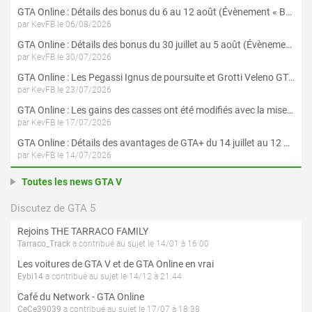
GTA Online : Détails des bonus du 6 au 12 août (Évènement « Braquages de l'été » - Suite et fin)
par KevFB le 06/08/2026
GTA Online : Détails des bonus du 30 juillet au 5 août (Évènement « Braquages d'été »)
par KevFB le 30/07/2026
GTA Online : Les Pegassi Ignus de poursuite et Grotti Veleno GT sont maintenant disponibles
par KevFB le 23/07/2026
GTA Online : Les gains des casses ont été modifiés avec la mise à jour « Le Braquage du Kortz Center »
par KevFB le 17/07/2026
GTA Online : Détails des avantages de GTA+ du 14 juillet au 12 août
par KevFB le 14/07/2026
Toutes les news GTA V
Discutez de GTA 5
Rejoins THE TARRACO FAMILY
Tarraco_Track
a contribué au sujet le 14/01 à 16:00
Les voitures de GTA V et de GTA Online en vrai
Eybi14
a contribué au sujet le 14/12 à 21:44
Café du Network - GTA Online
CeCe39039
a contribué au sujet le 17/07 à 18:38