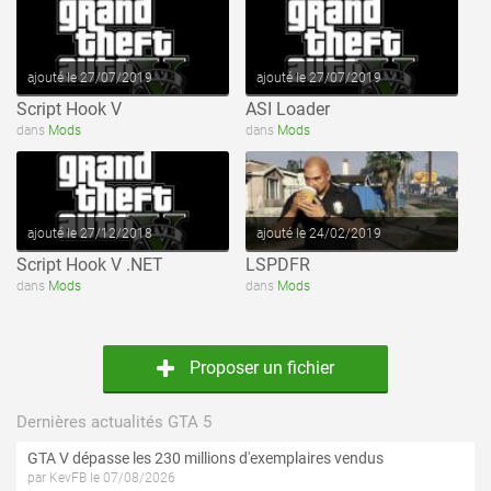
ajouté le 27/07/2019
ajouté le 27/07/2019
Script Hook V
ASI Loader
voir ce fichier
voir ce fichier
dans
Mods
dans
Mods
ajouté le 27/12/2018
ajouté le 24/02/2019
Script Hook V .NET
LSPDFR
dans
Mods
dans
Mods
Proposer un fichier
Dernières actualités GTA 5
GTA V dépasse les 230 millions d'exemplaires vendus
par KevFB le 07/08/2026