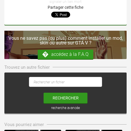
signaler un lien mort
Partager cette fiche
Vous ne savez pas (ou plus) comment installer un mod,
skin ou autre sur GTA V ?
accédez à la F.A.Q
Trouvez un autre fichier
RECHERCHER
recherche avancée
voir ce fichier
voir ce fichier
Vous pourriez aimer