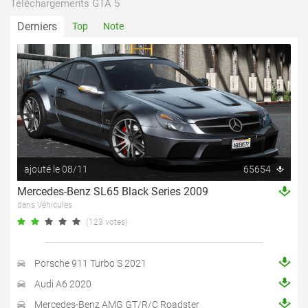
Téléchargements GTA 5
Derniers
Top
Note
ajouté le 08/11
65654
Mercedes-Benz SL65 Black Series 2009
dans Véhicules
(123 votes)
Porsche 911 Turbo S 2021
Audi A6 2020
Mercedes-Benz AMG GT/R/C Roadster