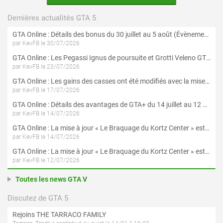
Dernières actualités GTA 5
GTA Online : Détails des bonus du 30 juillet au 5 août (Évènement « Braquages d'été »)
par KevFB le 30/07/2026
GTA Online : Les Pegassi Ignus de poursuite et Grotti Veleno GT sont maintenant disponibles
par KevFB le 23/07/2026
GTA Online : Les gains des casses ont été modifiés avec la mise à jour « Le Braquage du Kortz Center »
par KevFB le 17/07/2026
GTA Online : Détails des avantages de GTA+ du 14 juillet au 12 août
par KevFB le 14/07/2026
GTA Online : La mise à jour « Le Braquage du Kortz Center » est maintenant disponible
par KevFB le 14/07/2026
GTA Online : La mise à jour « Le Braquage du Kortz Center » est disponible en préchargement sur PS5 et Xbox Series X|S
par KevFB le 12/07/2026
Toutes les news GTA V
Discutez de GTA 5
Rejoins THE TARRACO FAMILY