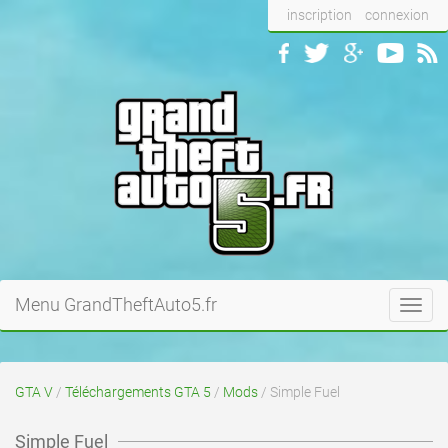
inscription
connexion
Menu GrandTheftAuto5.fr
Toggl
navig
GTA V
/
Téléchargements GTA 5
/
Mods
/ Simple Fuel
Simple Fuel