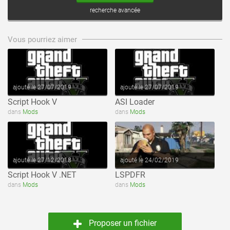
recherche avancée
voir ce fichier
voir ce fichier
Vous pourriez aimer
ajouté le 27/07/2019
ajouté le 27/07/2019
Script Hook V
ASI Loader
voir ce fichier
voir ce fichier
dans
Mods
dans
Mods
ajouté le 27/12/2018
ajouté le 24/02/2019
Script Hook V .NET
LSPDFR
dans
Mods
dans
Mods
Proposer un fichier