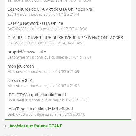
Tarraco_Track
a contribué au sujet le 14/01 à 16:00
Les voitures de GTA V et de GTA Online en vrai
Eybi14
a contribué au sujet le 14/12 à 21:44
Café du Network - GTA Online
CeCe39039
a contribué au sujet le 17/07 à 18:38
GTA RP : ? OUVERTURE DU SERVEUR RP "FIVEMOON"  ACCÈS LIBRE ?
FiveMoon
a contribué au sujet le 14/04 à 14:51
proprieté casse auto
L'anonyme n°1
a contribué au sujet le 01/04 à 19:01
mon jeu crash
Mas_si
a contribué au sujet le 19/03 à 21:59
crash de GTA
Mas_si
a contribué au sujet le 19/03 à 21:52
[PC] GTAV a quitté inopinément
BouliBouli10
a contribué au sujet le 16/03 à 16:35
[YouTube] La chaine de MrLeRobot
DjoDjo778
a contribué au sujet le 15/03 à 03:10
Accéder aux forums GTANF