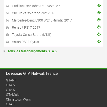
Cadillac Escalade 2021 Next Gen
Chevrolet Colorado ZR2 2018
Mercedes-Benz E300 W213 4matic 2017
Renault RS17 2017
Toyota Celica-Supra (MKII)
Aston DB11 Cyrus
Tous les téléchargements GTA 5
Le réseau GTA Network France
GTANF
GTA 6
GTA 5
GTAMulti
Chinatown Wars
GTA 4