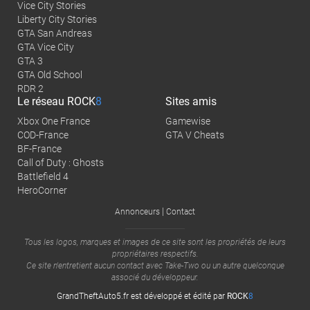
Vice City Stories
Liberty City Stories
GTA San Andreas
GTA Vice City
GTA 3
GTA Old School
RDR 2
Le réseau
ROCK
8
Sites amis
Xbox One France
Gamewise
COD-France
GTA V Cheats
BF-France
Call of Duty : Ghosts
Battlefield 4
HeroCorner
|
Annonceurs
Contact
Tous les logos, marques et images de ce site sont les propriétés de leurs
propriétaires respectifs.
Ce site n'entretient aucun contact avec
Take-Two
ou un autre quelconque
associé du développeur.
GrandTheftAuto5.fr est développé et édité par
ROCK
8