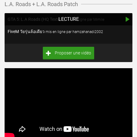
L.A. Roads + L.A. Roads Patch
LECTURE
GTA 5: L.A Roads (HQ Texture)
mis en ligne par Mimile
FiveM วัยรุ่นล้อเดียว
mis en ligne par hamzahanadi2002
Proposer une vidéo