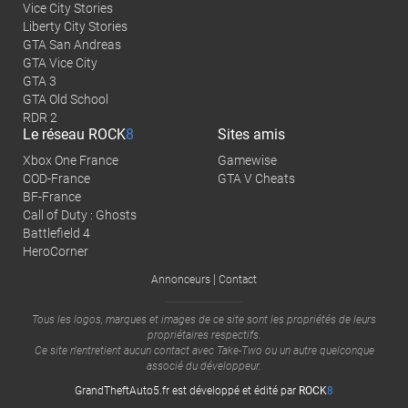
Vice City Stories
Liberty City Stories
GTA San Andreas
GTA Vice City
GTA 3
GTA Old School
RDR 2
Le réseau
ROCK
8
Sites amis
Xbox One France
Gamewise
COD-France
GTA V Cheats
BF-France
Call of Duty : Ghosts
Battlefield 4
HeroCorner
|
Annonceurs
Contact
Tous les logos, marques et images de ce site sont les propriétés de leurs
propriétaires respectifs.
Ce site n'entretient aucun contact avec
Take-Two
ou un autre quelconque
associé du développeur.
GrandTheftAuto5.fr est développé et édité par
ROCK
8