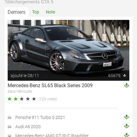
Téléchargements GTA 5
Derniers
Top
Note
ajouté le 08/11
65675
Mercedes-Benz SL65 Black Series 2009
dans Véhicules
(123 votes)
Porsche 911 Turbo S 2021
Audi A6 2020
Mercedes-Benz AMG GT/R/C Roadster