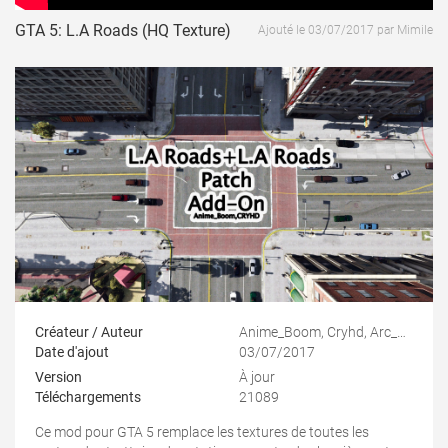
GTA 5: L.A Roads (HQ Texture)
Ajouté le 03/07/2017 par Mimile
Créateur / Auteur
Anime_Boom, Cryhd, Arc_Angel, EpriTeX & Reyser
Date d'ajout
03/07/2017
Version
À jour
Téléchargements
21089
Ce mod pour GTA 5 remplace les textures de toutes les