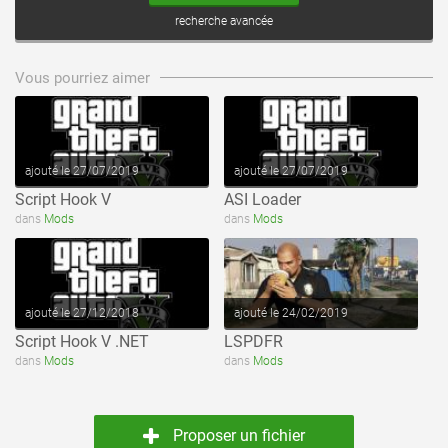
recherche avancée
voir ce fichier
voir ce fichier
Vous pourriez aimer
ajouté le 27/07/2019
ajouté le 27/07/2019
Script Hook V
ASI Loader
voir ce fichier
voir ce fichier
dans
Mods
dans
Mods
ajouté le 27/12/2018
ajouté le 24/02/2019
Script Hook V .NET
LSPDFR
dans
Mods
dans
Mods
Proposer un fichier