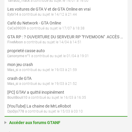
Tarraco_Track
a contribué au sujet le 14/01 à 16:00
Les voitures de GTA V et de GTA Online en vrai
Eybi14
a contribué au sujet le 14/12 à 21:44
Café du Network - GTA Online
CeCe39039
a contribué au sujet le 17/07 à 18:38
GTA RP : ? OUVERTURE DU SERVEUR RP "FIVEMOON"  ACCÈS LIBRE ?
FiveMoon
a contribué au sujet le 14/04 à 14:51
proprieté casse auto
L'anonyme n°1
a contribué au sujet le 01/04 à 19:01
mon jeu crash
Mas_si
a contribué au sujet le 19/03 à 21:59
crash de GTA
Mas_si
a contribué au sujet le 19/03 à 21:52
[PC] GTAV a quitté inopinément
BouliBouli10
a contribué au sujet le 16/03 à 16:35
[YouTube] La chaine de MrLeRobot
DjoDjo778
a contribué au sujet le 15/03 à 03:10
Accéder aux forums GTANF