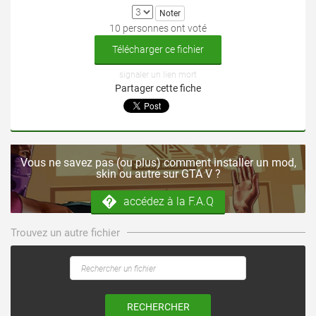
10 personnes ont voté
Télécharger ce fichier
signaler un lien mort
Partager cette fiche
Vous ne savez pas (ou plus) comment installer un mod,
skin ou autre sur GTA V ?
accédez à la F.A.Q
Trouvez un autre fichier
RECHERCHER