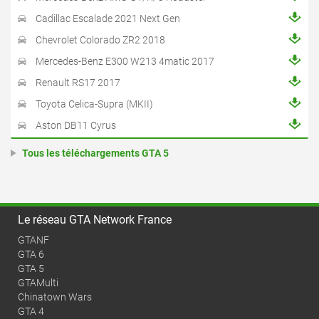
Cadillac Escalade 2021 Next Gen
Chevrolet Colorado ZR2 2018
Mercedes-Benz E300 W213 4matic 2017
Renault RS17 2017
Toyota Celica-Supra (MKII)
Aston DB11 Cyrus
Tous les téléchargements GTA 5
Le réseau GTA Network France
GTANF
GTA 6
GTA 5
GTAMulti
Chinatown Wars
GTA 4