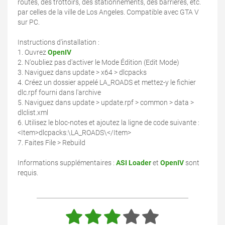
routes, des trottoirs, des stationnements, des barrières, etc.
par celles de la ville de Los Angeles. Compatible avec GTA V
sur PC.
Instructions d'installation :
1. Ouvrez
OpenIV
2. N'oubliez pas d'activer le Mode Édition (Edit Mode)
3. Naviguez dans update > x64 > dlcpacks
4. Créez un dossier appelé LA_ROADS et mettez-y le fichier
dlc.rpf fourni dans l'archive
5. Naviguez dans update > update.rpf > common > data >
dlclist.xml
6. Utilisez le bloc-notes et ajoutez la ligne de code suivante :
<Item>dlcpacks:\LA_ROADS\</Item>
7. Faites File > Rebuild
Informations supplémentaires :
ASI Loader
et
OpenIV
sont
requis.