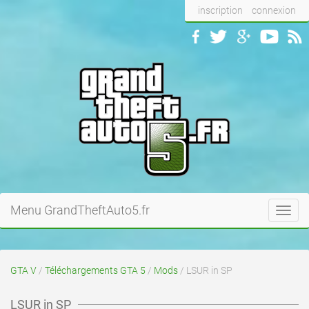
inscription
connexion
Menu GrandTheftAuto5.fr
Toggl
navig
GTA V
/
Téléchargements GTA 5
/
Mods
/ LSUR in SP
LSUR in SP