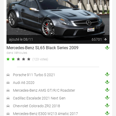
ajouté le 08/11
65701
Mercedes-Benz SL65 Black Series 2009
dans Véhicules
(123 votes)
Porsche 911 Turbo S 2021
Audi A6 2020
Mercedes-Benz AMG GT/R/C Roadster
Cadillac Escalade 2021 Next Gen
Chevrolet Colorado ZR2 2018
Mercedes-Benz E300 W213 4matic 2017