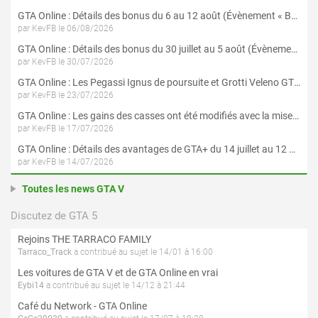
GTA Online : Détails des bonus du 6 au 12 août (Évènement « Braquages de l'été » - Suite et fin)
par KevFB le 06/08/2026
GTA Online : Détails des bonus du 30 juillet au 5 août (Évènement « Braquages d'été »)
par KevFB le 30/07/2026
GTA Online : Les Pegassi Ignus de poursuite et Grotti Veleno GT sont maintenant disponibles
par KevFB le 23/07/2026
GTA Online : Les gains des casses ont été modifiés avec la mise à jour « Le Braquage du Kortz Center »
par KevFB le 17/07/2026
GTA Online : Détails des avantages de GTA+ du 14 juillet au 12 août
par KevFB le 14/07/2026
Toutes les news GTA V
Discutez de GTA 5
Rejoins THE TARRACO FAMILY
Tarraco_Track
a contribué au sujet le 14/01 à 16:00
Les voitures de GTA V et de GTA Online en vrai
Eybi14
a contribué au sujet le 14/12 à 21:44
Café du Network - GTA Online