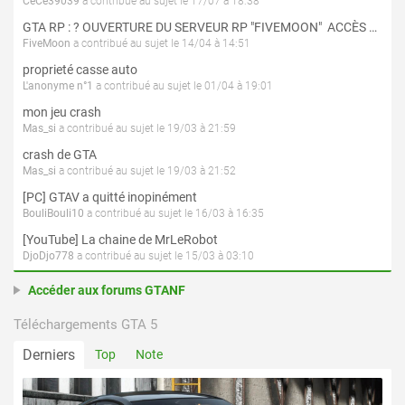
CeCe39039
a contribué au sujet le 17/07 à 18:38
GTA RP : ? OUVERTURE DU SERVEUR RP "FIVEMOON"  ACCÈS LIBRE ?
FiveMoon
a contribué au sujet le 14/04 à 14:51
proprieté casse auto
L'anonyme n°1
a contribué au sujet le 01/04 à 19:01
mon jeu crash
Mas_si
a contribué au sujet le 19/03 à 21:59
crash de GTA
Mas_si
a contribué au sujet le 19/03 à 21:52
[PC] GTAV a quitté inopinément
BouliBouli10
a contribué au sujet le 16/03 à 16:35
[YouTube] La chaine de MrLeRobot
DjoDjo778
a contribué au sujet le 15/03 à 03:10
Accéder aux forums GTANF
Téléchargements GTA 5
Derniers
Top
Note