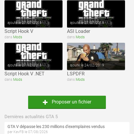
ajouté le 27/07/2019
ajouté le 27/07/2019
Script Hook V
ASI Loader
voir ce fichier
voir ce fichier
dans
Mods
dans
Mods
ajouté le 27/12/2018
ajouté le 24/02/2019
Script Hook V .NET
LSPDFR
dans
Mods
dans
Mods
Proposer un fichier
Dernières actualités GTA 5
GTA V dépasse les 230 millions d'exemplaires vendus
par KevFB le 07/08/2026