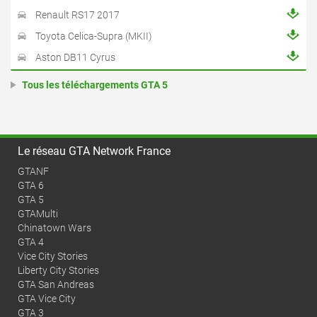
Renault RS17 2017
Toyota Celica-Supra (MKII)
Aston DB11 Cyrus
Tous les téléchargements GTA 5
Le réseau GTA Network France
GTANF
GTA 6
GTA 5
GTAMulti
Chinatown Wars
GTA 4
Vice City Stories
Liberty City Stories
GTA San Andreas
GTA Vice City
GTA 3