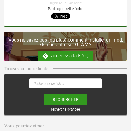
signaler un lien mort
Partager cette fiche
Vous ne savez pas (ou plus) comment installer un mod,
skin ou autre sur GTA V ?
accédez à la F.A.Q
Trouvez un autre fichier
RECHERCHER
recherche avancée
voir ce fichier
voir ce fichier
Vous pourriez aimer