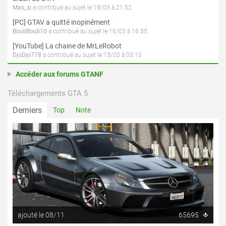
Mas_si
a contribué au sujet le 19/03 à 21:52
[PC] GTAV a quitté inopinément
BouliBouli10
a contribué au sujet le 16/03 à 16:35
[YouTube] La chaine de MrLeRobot
DjoDjo778
a contribué au sujet le 15/03 à 03:10
Accéder aux forums GTANF
Téléchargements GTA 5
Derniers
Top
Note
ajouté le 08/11
65695