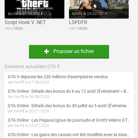
ajouté le 27/12/2018
ajouté le 24/02/2019
Script Hook V .NET
LSPDFR
dans
Mods
dans
Mods
Proposer un fichier
Dernières actualités GTA 5
GTA V dépasse les 230 millions d'exemplaires vendus
par KevFB le 07/08/2026
GTA Online : Détails des bonus du 6 au 12 août (Évènement « Braquages de l'été » - Suite et fin)
par KevFB le 06/08/2026
GTA Online : Détails des bonus du 30 juillet au 5 août (Évènement « Braquages d'été »)
par KevFB le 30/07/2026
GTA Online : Les Pegassi Ignus de poursuite et Grotti Veleno GT sont maintenant disponibles
par KevFB le 23/07/2026
GTA Online : Les gains des casses ont été modifiés avec la mise à jour « Le Braquage du Kortz Center »