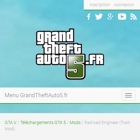
inscription
connexion
Menu GrandTheftAuto5.fr
Toggl
navig
GTA V
/
Téléchargements GTA 5
/
Mods
/ Railroad Engineer (Train
Mod)