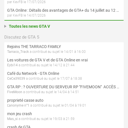
par KevFB le 17/07/2026
GTA Online : Détails des avantages de GTA+ du 14 juillet au 12 août
par KevFB le 14/07/2026
Toutes les news GTA V
Discutez de GTA 5
Rejoins THE TARRACO FAMILY
Tarraco_Track
a contribué au sujet le 14/01 à 16:00
Les voitures de GTA V et de GTA Online en vrai
Eybi14
a contribué au sujet le 14/12 à 21:44
Café du Network - GTA Online
CeCe39039
a contribué au sujet le 17/07 à 18:38
GTA RP : ? OUVERTURE DU SERVEUR RP "FIVEMOON"  ACCÈS LIBRE ?
FiveMoon
a contribué au sujet le 14/04 à 14:51
proprieté casse auto
L'anonyme n°1
a contribué au sujet le 01/04 à 19:01
mon jeu crash
Mas_si
a contribué au sujet le 19/03 à 21:59
crash de GTA