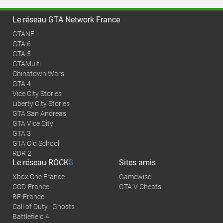
Le réseau GTA Network France
GTANF
GTA 6
GTA 5
GTAMulti
Chinatown Wars
GTA 4
Vice City Stories
Liberty City Stories
GTA San Andreas
GTA Vice City
GTA 3
GTA Old School
RDR 2
Le réseau
ROCK
8
Sites amis
Xbox One France
Gamewise
COD-France
GTA V Cheats
BF-France
Call of Duty : Ghosts
Battlefield 4