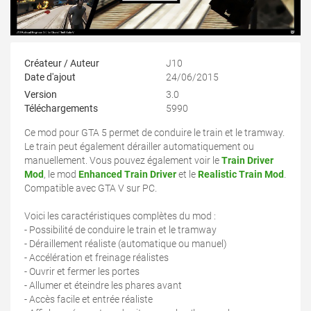
Créateur / Auteur
J10
Date d'ajout
24/06/2015
Version
3.0
Téléchargements
5990
Ce mod pour GTA 5 permet de conduire le train et le tramway.
Le train peut également dérailler automatiquement ou
manuellement. Vous pouvez également voir le
Train Driver
Mod
, le mod
Enhanced Train Driver
et le
Realistic Train Mod
.
Compatible avec GTA V sur PC.
Voici les caractéristiques complètes du mod :
- Possibilité de conduire le train et le tramway
- Déraillement réaliste (automatique ou manuel)
- Accélération et freinage réalistes
- Ouvrir et fermer les portes
- Allumer et éteindre les phares avant
- Accès facile et entrée réaliste