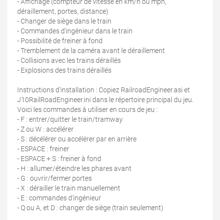
- Affichage (compteur de vitesse en km/h ou mph,
déraillement, portes, distance)
- Changer de siège dans le train
- Commandes d'ingénieur dans le train
- Possibilité de freiner à fond
- Tremblement de la caméra avant le déraillement
- Collisions avec les trains déraillés
- Explosions des trains déraillés
Instructions d'installation : Copiez RailroadEngineer.asi et
J10RailRoadEngineer.ini dans le répertoire principal du jeu.
Voici les commandes à utiliser en cours de jeu :
- F : entrer/quitter le train/tramway
- Z ou W : accélérer
- S : décélérer ou accélérer par en arrière
- ESPACE : freiner
- ESPACE + S : freiner à fond
- H : allumer/éteindre les phares avant
- G : ouvrir/fermer portes
- X : dérailler le train manuellement
- E : commandes d'ingénieur
- Q ou A, et D : changer de siège (train seulement)