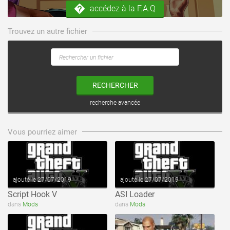
accédez à la F.A.Q
Trouvez un autre fichier
RECHERCHER
recherche avancée
voir ce fichier
voir ce fichier
Vous pourriez aimer
ajouté le 27/07/2019
ajouté le 27/07/2019
Script Hook V
ASI Loader
voir ce fichier
voir ce fichier
dans
Mods
dans
Mods