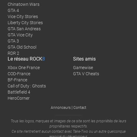
Chinatown Wars
GTA 4
Vice City Stories
Liberty City Stories
GTA San Andreas
GTA Vice City
GTA 3
GTA Old School
RDR 2
Le réseau
ROCK
8
Sites amis
Xbox One France
Gamewise
COD-France
GTA V Cheats
BF-France
Call of Duty : Ghosts
Battlefield 4
HeroCorner
|
Annonceurs
Contact
Tous les logos, marques et images de ce site sont les propriétés de leurs
propriétaires respectifs.
Ce site n'entretient aucun contact avec
Take-Two
ou un autre quelconque
associé du développeur.