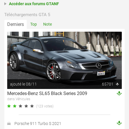
Accéder aux forums GTANF
Téléchargements GTA 5
Derniers
Top
Note
ajouté le 08/11
65701
Mercedes-Benz SL65 Black Series 2009
dans Véhicules
(123 votes)
Porsche 911 Turbo S 2021