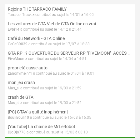
Rejoins THE TARRACO FAMILY
Tarraco_Track
a contribué au sujet le 14/01 à 16:00
Les voitures de GTA V et de GTA Online en vrai
Eybi14
a contribué au sujet le 14/12 à 21:44
Café du Network - GTA Online
CeCe39039
a contribué au sujet le 17/07 à 18:38
GTA RP : ? OUVERTURE DU SERVEUR RP "FIVEMOON"  ACCÈS LIBRE ?
FiveMoon
a contribué au sujet le 14/04 à 14:51
proprieté casse auto
L'anonyme n°1
a contribué au sujet le 01/04 à 19:01
mon jeu crash
Mas_si
a contribué au sujet le 19/03 à 21:59
crash de GTA
Mas_si
a contribué au sujet le 19/03 à 21:52
[PC] GTAV a quitté inopinément
BouliBouli10
a contribué au sujet le 16/03 à 16:35
[YouTube] La chaine de MrLeRobot
DjoDjo778
a contribué au sujet le 15/03 à 03:10