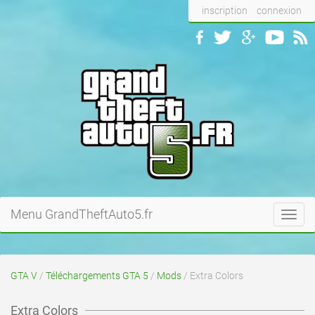
inscription
connexion
Menu GrandTheftAuto5.fr
Toggl
navig
GTA V
/
Téléchargements GTA 5
/
Mods
/ Extra Colors
Extra Colors