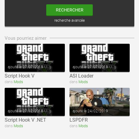
RECHERCHER
recherche avancée
voir ce fichier
voir ce fichier
Vous pourriez aimer
ajouté le 27/07/2019
ajouté le 27/07/2019
Script Hook V
ASI Loader
voir ce fichier
voir ce fichier
dans
Mods
dans
Mods
ajouté le 27/12/2018
ajouté le 24/02/2019
Script Hook V .NET
LSPDFR
dans
Mods
dans
Mods