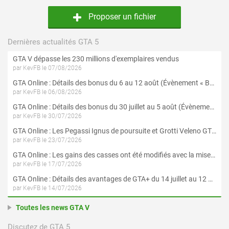
Proposer un fichier
Dernières actualités GTA 5
GTA V dépasse les 230 millions d'exemplaires vendus
par KevFB le 07/08/2026
GTA Online : Détails des bonus du 6 au 12 août (Évènement « Braquages de l'été » - Suite et fin)
par KevFB le 06/08/2026
GTA Online : Détails des bonus du 30 juillet au 5 août (Évènement « Braquages d'été »)
par KevFB le 30/07/2026
GTA Online : Les Pegassi Ignus de poursuite et Grotti Veleno GT sont maintenant disponibles
par KevFB le 23/07/2026
GTA Online : Les gains des casses ont été modifiés avec la mise à jour « Le Braquage du Kortz Center »
par KevFB le 17/07/2026
GTA Online : Détails des avantages de GTA+ du 14 juillet au 12 août
par KevFB le 14/07/2026
Toutes les news GTA V
Discutez de GTA 5