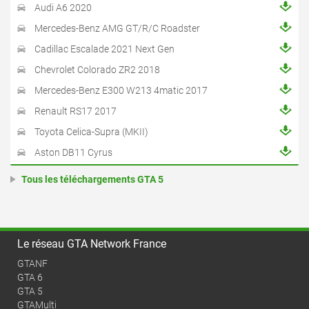
Audi A6 2020
Mercedes-Benz AMG GT/R/C Roadster
Cadillac Escalade 2021 Next Gen
Chevrolet Colorado ZR2 2018
Mercedes-Benz E300 W213 4matic 2017
Renault RS17 2017
Toyota Celica-Supra (MKII)
Aston DB11 Cyrus
Tous les téléchargements GTA 5
Le réseau GTA Network France
GTANF
GTA 6
GTA 5
GTAMulti